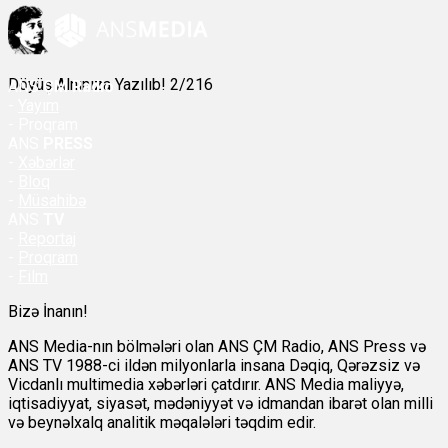
Döyüş Alnınıza Yazılıb! 2/216
ANS
ÇM Radio
-
Yayım
- Proqram
ANS
PRESS
-
Xəbərlər
-
Bloq
-
Müsahibə
ANS
TV
-
Reportaj
-
Proqram
-
Film
Bizə İnanın!
ANS Media-nın bölmələri olan ANS ÇM Radio, ANS Press və
ANS TV 1988-ci ildən milyonlarla insana Dəqiq, Qərəzsiz və
Vicdanlı multimedia xəbərləri çatdırır. ANS Media maliyyə,
iqtisadiyyat, siyasət, mədəniyyət və idmandan ibarət olan milli
və beynəlxalq analitik məqalələri təqdim edir.