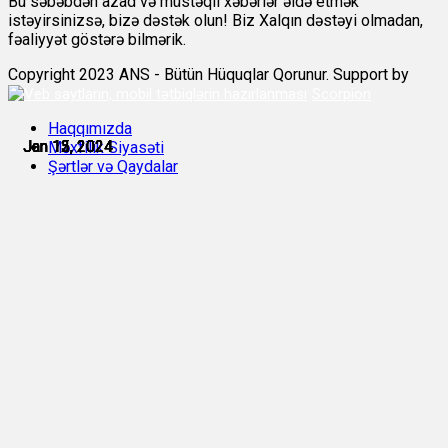
Bu səbəbdən azad və müstəqil xəbərlər əldə etmək
istəyirsinizsə, bizə dəstək olun! Biz Xalqın dəstəyi olmadan,
fəaliyyət göstərə bilmərik.
Copyright 2023 ANS - Bütün Hüquqlar Qorunur. Support by
Scorpion
Haqqımızda
Jan 12, 2024
Jan 12, 2024
Jan 13, 2024
Jan 13, 2024
Jan 15, 2024
Jan 15, 2024
Məxfilik Siyasəti
Şərtlər və Qaydalar