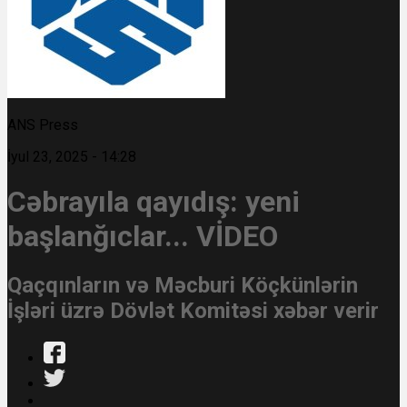
ANS Press
İyul 23, 2025 - 14:28
Cəbrayıla qayıdış: yeni
başlanğıclar... VİDEO
Qaçqınların və Məcburi Köçkünlərin
İşləri üzrə Dövlət Komitəsi xəbər verir