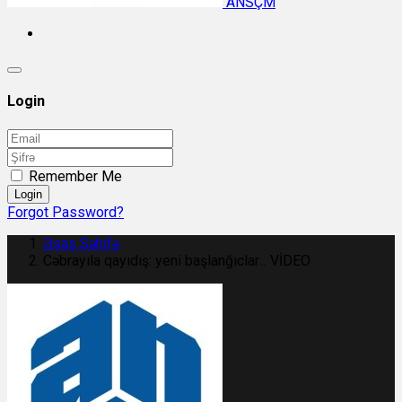
ANSÇM
Login
Remember Me
Login
Forgot Password?
Əsas Səhifə
Cəbrayıla qayıdış: yeni başlanğıclar... VİDEO