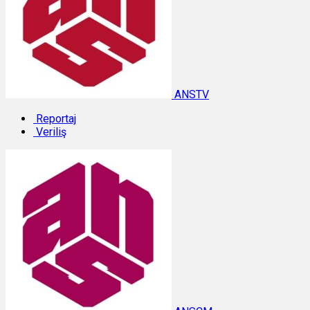
ANSTV
Reportaj
Veriliş