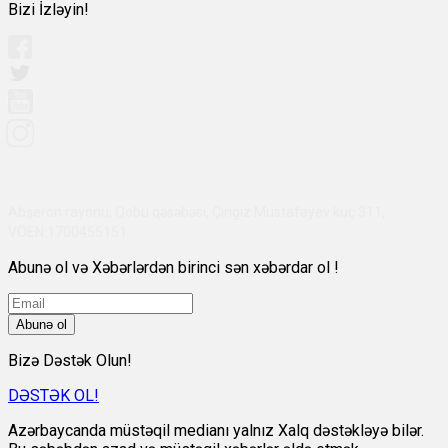
Bizi İzləyin!
Abşeron rayonu, Qobu qəsəbəsi, Çingiz Mustafayev küç 311,
VÖEN:1700455151
Abunə ol və Xəbərlərdən birinci sən xəbərdar ol !
Abunə ol
Bizə Dəstək Olun!
DƏSTƏK OL!
Azərbaycanda müstəqil medianı yalnız Xalq dəstəkləyə bilər.