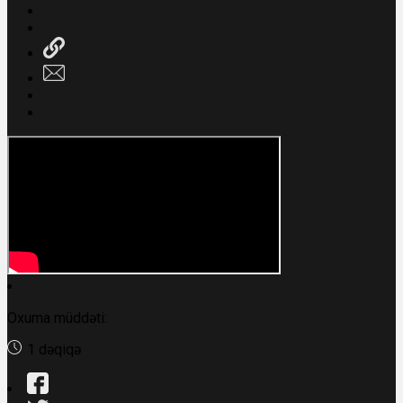
Oxuma müddəti:
1 dəqiqə