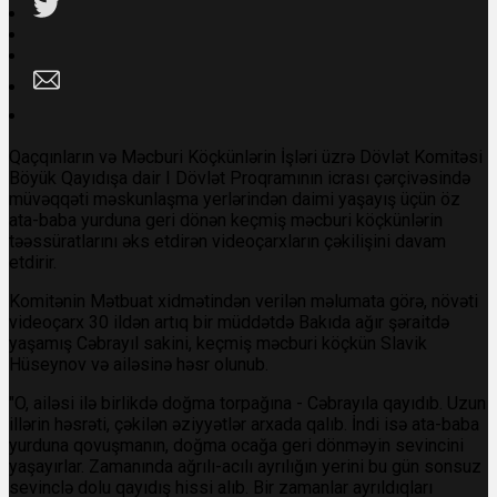
Qaçqınların və Məcburi Köçkünlərin İşləri üzrə Dövlət Komitəsi
Böyük Qayıdışa dair I Dövlət Proqramının icrası çərçivəsində
müvəqqəti məskunlaşma yerlərindən daimi yaşayış üçün öz
ata-baba yurduna geri dönən keçmiş məcburi köçkünlərin
təəssüratlarını əks etdirən videoçarxların çəkilişini davam
etdirir.
Komitənin Mətbuat xidmətindən
verilən məlumata görə, növəti
videoçarx 30 ildən artıq bir müddətdə Bakıda ağır şəraitdə
yaşamış Cəbrayıl sakini, keçmiş məcburi köçkün Slavik
Hüseynov və ailəsinə həsr olunub.
"O, ailəsi ilə birlikdə doğma torpağına - Cəbrayıla qayıdıb. Uzun
illərin həsrəti, çəkilən əziyyətlər arxada qalıb. İndi isə ata-baba
yurduna qovuşmanın, doğma ocağa geri dönməyin sevincini
yaşayırlar. Zamanında ağrılı-acılı ayrılığın yerini bu gün sonsuz
sevinclə dolu qayıdış hissi alıb. Bir zamanlar ayrıldıqları