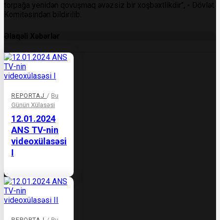
torpağa yenidən qovuşmaq əvəzsiz bir xoşbəxtlikdir", - Dövlət
Komitəsindən bildirilib.
Əlaqəli Xəbərlər
REPORTAJ
/
Bu
Günün Xülasəsi
12.01.2024
ANS TV-nin
videoxülasəsi
I
REPORTAJ
/
Bu