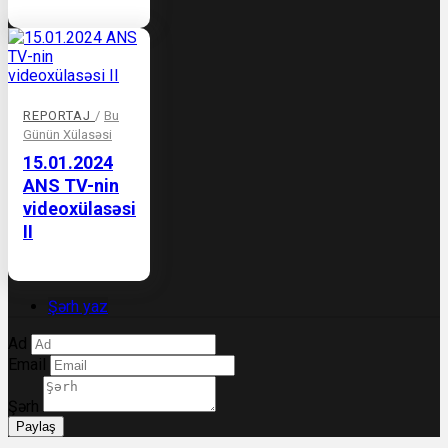
REPORTAJ
/
Bu
Günün Xülasəsi
15.01.2024
ANS TV-nin
videoxülasəsi
II
Şərh yaz
Ad
Email
Şərh
Paylaş