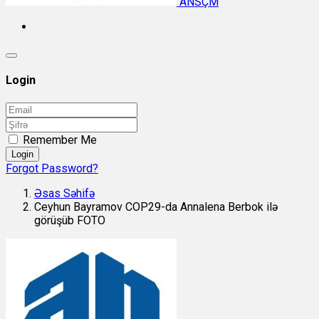
ANSÇM
Login
Remember Me
Login
Forgot Password?
Əsas Səhifə
Ceyhun Bayramov COP29-da Annalena Berbok ilə
görüşüb FOTO