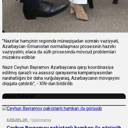
"Nazirlər həmçinin regionda münaqişədən sonrakı vəziyyəti,
Azərbaycan-Ermənistan normallaşması prosesinin hazırkı
vəziyyətini, eləcə də sülh prosesində mövcud problemləri
müzakirə ediblər.
Nazir Ceyhun Bayramov Azərbaycana qarşı koordinasiya
edilmiş qərəzli və əsassız qarayaxma kampaniyasından
narahatlığını bir daha vurğulayaraq, Azərbaycanın mövqeyini
diqqətə çatdırıb", - XİN-dən bildirilib.
Əlaqəli Xəbərlər
XƏBƏRLƏR
/
Diplomatiya
Ceyhun Bayramov pakistanlı həmkarı ilə görüşüb