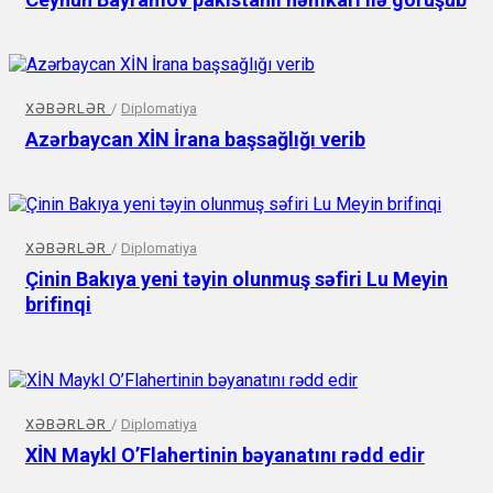
XƏBƏRLƏR
/
Diplomatiya
Azərbaycan XİN İrana başsağlığı verib
XƏBƏRLƏR
/
Diplomatiya
Çinin Bakıya yeni təyin olunmuş səfiri Lu Meyin
brifinqi
XƏBƏRLƏR
/
Diplomatiya
XİN Maykl O’Flahertinin bəyanatını rədd edir