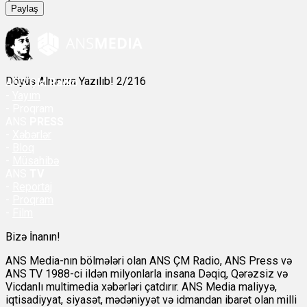
Paylaş
Döyüş Alnınıza Yazılıb! 2/216
ANS
ÇM Radio
-
Yayım
- Proqram
ANS
PRESS
-
Xəbərlər
-
Bloq
-
Müsahibə
ANS
TV
-
Reportaj
-
Proqram
-
Film
Bizə İnanın!
ANS Media-nın bölmələri olan ANS ÇM Radio, ANS Press və
ANS TV 1988-ci ildən milyonlarla insana Dəqiq, Qərəzsiz və
Vicdanlı multimedia xəbərləri çatdırır. ANS Media maliyyə,
iqtisadiyyat, siyasət, mədəniyyət və idmandan ibarət olan milli