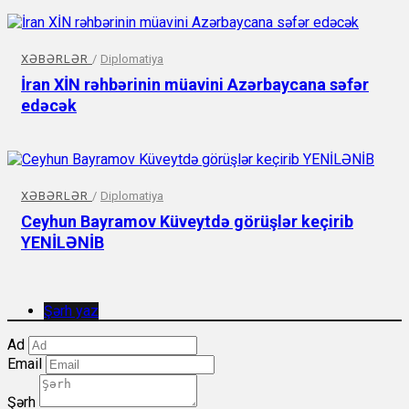
XƏBƏRLƏR
/
Diplomatiya
İran XİN rəhbərinin müavini Azərbaycana səfər
edəcək
XƏBƏRLƏR
/
Diplomatiya
Ceyhun Bayramov Küveytdə görüşlər keçirib
YENİLƏNİB
Şərh yaz
Ad
Email
Şərh