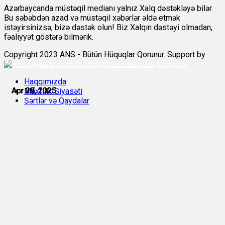
Azərbaycanda müstəqil medianı yalnız Xalq dəstəkləyə bilər.
Bu səbəbdən azad və müstəqil xəbərlər əldə etmək
istəyirsinizsə, bizə dəstək olun! Biz Xalqın dəstəyi olmadan,
fəaliyyət göstərə bilmərik.
Copyright 2023 ANS - Bütün Hüquqlar Qorunur. Support by
Scorpion
Haqqımızda
Apr 26, 2025
Apr 27, 2025
Apr 28, 2025
Apr 29, 2025
Apr 30, 2025
Apr 30, 2025
Məxfilik Siyasəti
Şərtlər və Qaydalar