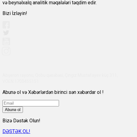
və beynəlxalq analitik məqalələri təqdim edir.
Bizi İzləyin!
Abşeron rayonu, Qobu qəsəbəsi, Çingiz Mustafayev küç 311,
VÖEN:1700455151
Abunə ol və Xəbərlərdən birinci sən xəbərdar ol !
Abunə ol
Bizə Dəstək Olun!
DƏSTƏK OL!