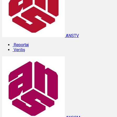
ANSTV
Reportaj
Veriliş