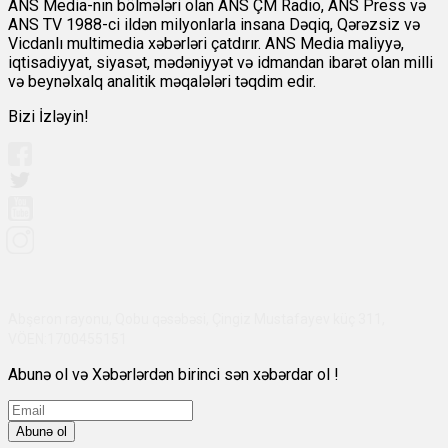
ANS Media-nın bölmələri olan ANS ÇM Radio, ANS Press və
ANS TV 1988-ci ildən milyonlarla insana Dəqiq, Qərəzsiz və
Vicdanlı multimedia xəbərləri çatdırır. ANS Media maliyyə,
iqtisadiyyat, siyasət, mədəniyyət və idmandan ibarət olan milli
və beynəlxalq analitik məqalələri təqdim edir.
Bizi İzləyin!
Abşeron rayonu, Qobu qəsəbəsi, Çingiz Mustafayev küç 311,
VÖEN:1700455151
Abunə ol və Xəbərlərdən birinci sən xəbərdar ol !
Abunə ol