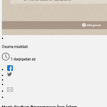
Oxuma müddəti:
1 dəqiqədən az