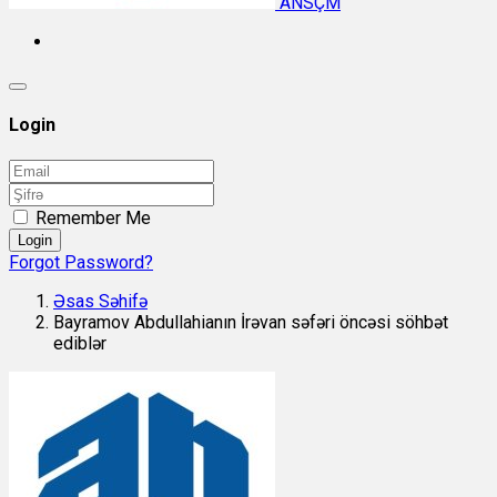
ANSÇM
Login
Remember Me
Login
Forgot Password?
Əsas Səhifə
Bayramov Abdullahianın İrəvan səfəri öncəsi söhbət
ediblər