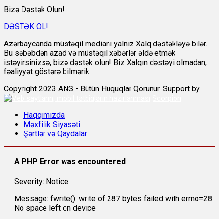
Bizə Dəstək Olun!
DƏSTƏK OL!
Azərbaycanda müstəqil medianı yalnız Xalq dəstəkləyə bilər.
Bu səbəbdən azad və müstəqil xəbərlər əldə etmək
istəyirsinizsə, bizə dəstək olun! Biz Xalqın dəstəyi olmadan,
fəaliyyət göstərə bilmərik.
Copyright 2023 ANS - Bütün Hüquqlar Qorunur. Support by
Scorpion
Haqqımızda
Məxfilik Siyasəti
Şərtlər və Qaydalar
A PHP Error was encountered
Severity: Notice
Message: fwrite(): write of 287 bytes failed with errno=28
No space left on device