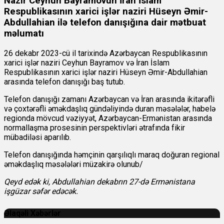
Nazir Ceyhun Bayramovun İran İslam
Respublikasının xarici işlər naziri Hüseyn Əmir-
Abdullahian ilə telefon danışığına dair mətbuat
məlumatı
26 dekabr 2023-cü il tarixində Azərbaycan Respublikasının
xarici işlər naziri Ceyhun Bayramov və İran İslam
Respublikasının xarici işlər naziri Hüseyn Əmir-Abdullahian
arasında telefon danışığı baş tutub.
Telefon danışığı zamanı Azərbaycan və İran arasında ikitərəfli
və çoxtərəfli əməkdaşlıq gündəliyində duran məsələlər, habelə
regionda mövcud vəziyyət, Azərbaycan-Ermənistan arasında
normallaşma prosesinin perspektivləri ətrafında fikir
mübadiləsi aparılıb.
Telefon danışığında həmçinin qarşılıqlı maraq doğuran regional
əməkdaşlıq məsələləri müzakirə olunub/
Qeyd edək ki, Abdullahian dekabrın 27-də Ermənistana
işgüzar səfər edəcək.
Əlaqəli Xəbərlər