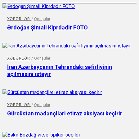
XƏBƏRLƏR
/
Qonşular
Ərdoğan Şimali Kiprdədir FOTO
XƏBƏRLƏR
/
Qonşular
İran Azərbaycanın Tehrandakı səfirliyinin
açılmasını istəyir
XƏBƏRLƏR
/
Qonşular
Gürcüstan mədənçiləri etiraz aksiyası keçirir