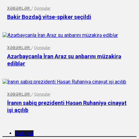
XƏBƏRLƏR
/
Qonşular
Bəkir Bozdağ vitse-spiker seçildi
XƏBƏRLƏR
/
Qonşular
Azərbaycanla İran Araz su anbarını müzakirə
ediblər
XƏBƏRLƏR
/
Qonşular
İranın sabiq prezidenti Həsən Ruhaniyə cinayət
işi açılıb
Şərh yaz