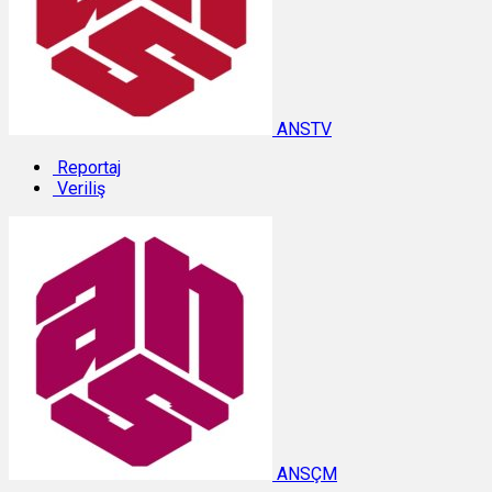
ANSTV
Reportaj
Veriliş
ANSÇM