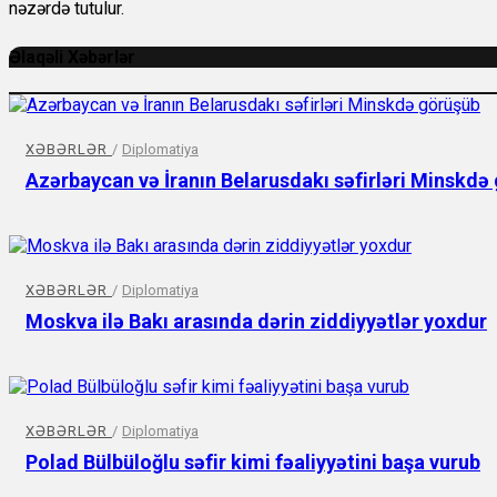
nəzərdə tutulur.
Əlaqəli Xəbərlər
XƏBƏRLƏR
/
Diplomatiya
Azərbaycan və İranın Belarusdakı səfirləri Minskdə
XƏBƏRLƏR
/
Diplomatiya
Moskva ilə Bakı arasında dərin ziddiyyətlər yoxdur
XƏBƏRLƏR
/
Diplomatiya
Polad Bülbüloğlu səfir kimi fəaliyyətini başa vurub