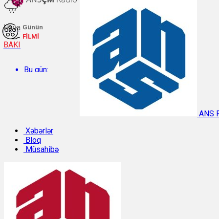
Hava
Günün
FİLMİ
BAKI
Bu gün:
Temperatur: 32.3°C. Rütubət: 38%.
ANS 
Sabah:
Xəbərlər
Bloq
Müsahibə
Temperatur: 31.1°C. Rütubət: 42%.