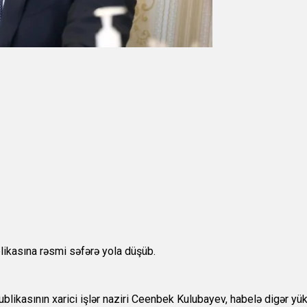
likasına rəsmi səfərə yola düşüb.
ikasının xarici işlər naziri Ceenbek Kulubayev, habelə digər yüksək