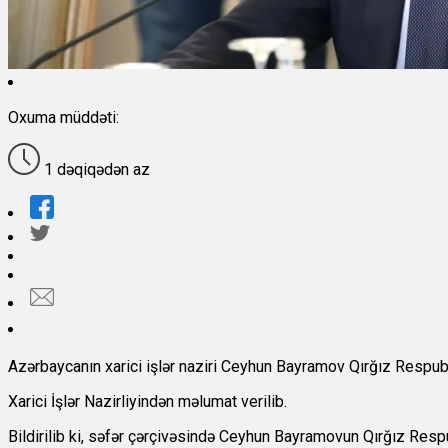
Oxuma müddəti:
1 dəqiqədən az
Azərbaycanın xarici işlər naziri Ceyhun Bayramov Qırğız Respub
Xarici İşlər Nazirliyindən məlumat verilib.
Bildirilib ki, səfər çərçivəsində Ceyhun Bayramovun Qırğız Respubl