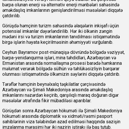
bərpa olunan enerji və alternativ enerji mənbələri sahəsində
əməkdaşlıq imkanlarının genişləndirilməsi məsələləri diqqətə
çatdırılıb.
Görüşdə həmçinin turizm sahəsində əlaqələrin inkişafı üçün
potensial imkanlar dəyərləndirilib. Hər iki ölkənin zəngin
mədəni irsi və turizm imkanlarının tanıdılması istiqamətində
birgə işlərin həyata keçirilməsinin əhəmiyyəti vurğulanıb.
Ceyhun Bayramov post-münaqişə dövründə bölgədə vəziyyət,
bərpa-yenidənqurma işləri, mina təhdidləri, Azərbaycan və
Ermənistan arasında normallaşma prosesi barədə həmkarına
məlumat verərək bölgədə sülhün və təhlükəsizliyin bərqərar
olunması istiqamətində ölkəmizin səylərini diqqətə çatdırıb.
Tərəflər həmçinin beynəlxalq təşkilatlar çərçivəsində
Azərbaycan və Şimali Makedoniya arasında əməkdaşlıq
imkanlarını nəzərdən keçirib, qarşılıqlı maraq doğuran digər
məsələlər ətrafında fikir mübadiləsi aparıblar.
Görüşdən sonra Azərbaycan hökuməti ilə Şimali Makedoniya
hökuməti arasında diplomatik və xidməti/rəsmi pasport
sahiblərinin viza tələbindən azad edilməsi haqqında sazişin
imzalanma mərasimi hər iki nazirin iştirakı ilə baş tutub.