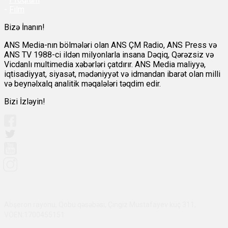
-
Film
Bizə İnanın!
ANS Media-nın bölmələri olan ANS ÇM Radio, ANS Press və
ANS TV 1988-ci ildən milyonlarla insana Dəqiq, Qərəzsiz və
Vicdanlı multimedia xəbərləri çatdırır. ANS Media maliyyə,
iqtisadiyyat, siyasət, mədəniyyət və idmandan ibarət olan milli
və beynəlxalq analitik məqalələri təqdim edir.
Bizi İzləyin!
Abşeron rayonu, Qobu qəsəbəsi, Çingiz Mustafayev küç 311,
VÖEN:1700455151