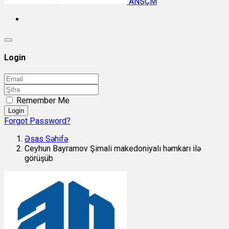
ANSÇM
Login
Remember Me
Login
Forgot Password?
Əsas Səhifə
Ceyhun Bayramov Şimali makedoniyalı həmkarı ilə
görüşüb