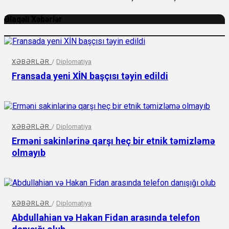
Əlaqəli Xəbərlər
XƏBƏRLƏR
/
Diplomatiya
Fransada yeni XİN başçısı təyin edildi
XƏBƏRLƏR
/
Diplomatiya
Erməni sakinlərinə qarşı heç bir etnik təmizləmə
olmayıb
XƏBƏRLƏR
/
Diplomatiya
Abdullahian və Hakan Fidan arasında telefon