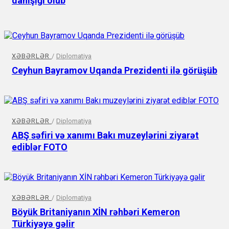
danışığı olub
XƏBƏRLƏR
/
Diplomatiya
Ceyhun Bayramov Uqanda Prezidenti ilə görüşüb
XƏBƏRLƏR
/
Diplomatiya
ABŞ səfiri və xanımı Bakı muzeylərini ziyarət
ediblər FOTO
XƏBƏRLƏR
/
Diplomatiya
Böyük Britaniyanın XİN rəhbəri Kemeron
Türkiyəyə gəlir