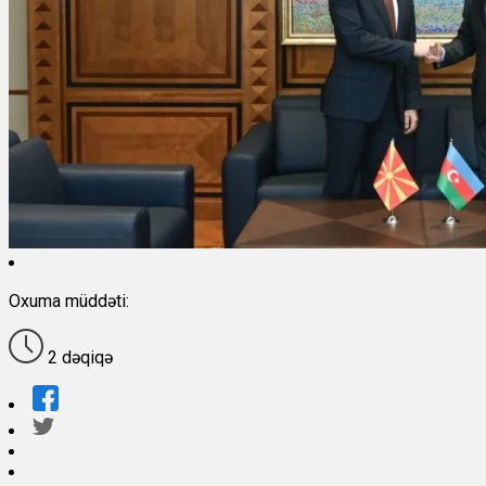
Oxuma müddəti:
2 dəqiqə