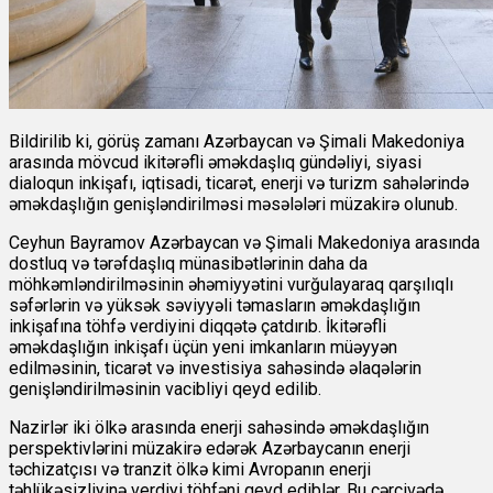
Bildirilib ki, görüş zamanı Azərbaycan və Şimali Makedoniya
arasında mövcud ikitərəfli əməkdaşlıq gündəliyi, siyasi
dialoqun inkişafı, iqtisadi, ticarət, enerji və turizm sahələrində
əməkdaşlığın genişləndirilməsi məsələləri müzakirə olunub.
Ceyhun Bayramov Azərbaycan və Şimali Makedoniya arasında
dostluq və tərəfdaşlıq münasibətlərinin daha da
möhkəmləndirilməsinin əhəmiyyətini vurğulayaraq qarşılıqlı
səfərlərin və yüksək səviyyəli təmasların əməkdaşlığın
inkişafına töhfə verdiyini diqqətə çatdırıb. İkitərəfli
əməkdaşlığın inkişafı üçün yeni imkanların müəyyən
edilməsinin, ticarət və investisiya sahəsində əlaqələrin
genişləndirilməsinin vacibliyi qeyd edilib.
Nazirlər iki ölkə arasında enerji sahəsində əməkdaşlığın
perspektivlərini müzakirə edərək Azərbaycanın enerji
təchizatçısı və tranzit ölkə kimi Avropanın enerji
təhlükəsizliyinə verdiyi töhfəni qeyd ediblər. Bu çərçivədə