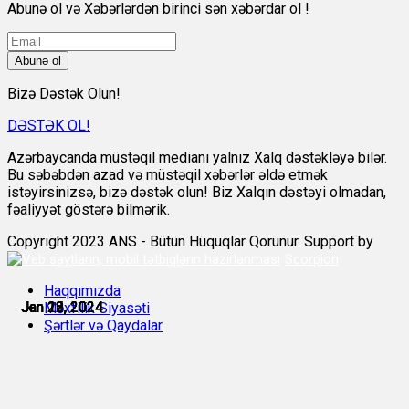
Abunə ol və Xəbərlərdən birinci sən xəbərdar ol !
Abunə ol
Bizə Dəstək Olun!
DƏSTƏK OL!
Azərbaycanda müstəqil medianı yalnız Xalq dəstəkləyə bilər.
Bu səbəbdən azad və müstəqil xəbərlər əldə etmək
istəyirsinizsə, bizə dəstək olun! Biz Xalqın dəstəyi olmadan,
fəaliyyət göstərə bilmərik.
Copyright 2023 ANS - Bütün Hüquqlar Qorunur. Support by
Scorpion
Haqqımızda
Jan 12, 2024
Jan 12, 2024
Jan 18, 2024
Jan 19, 2024
Jan 22, 2024
Jan 25, 2024
Məxfilik Siyasəti
Şərtlər və Qaydalar