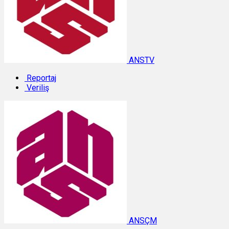
ANSTV
Reportaj
Veriliş
ANSÇM