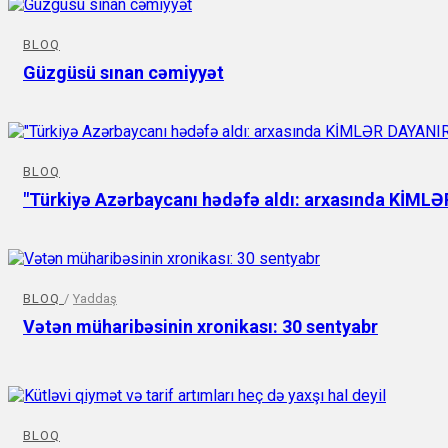
BLOQ
Güzgüsü sınan cəmiyyət
BLOQ
"Türkiyə Azərbaycanı hədəfə aldı: arxasında KİML
BLOQ
/
Yaddaş
Vətən müharibəsinin xronikası: 30 sentyabr
BLOQ