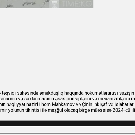
ə təşviqi sahəsində əməkdaşlıq haqqında hökumətlərarası sazişin
stismarının və saxlanmasının əsas prinsiplərini və mexanizmlərini 
nın nəqliyyat naziri İlhom Mahkamov və Çinin İnkişaf və İslahatlar
mir yolunun tikintisi ilə məşğul olacaq birgə müəssisə 2024-cü il