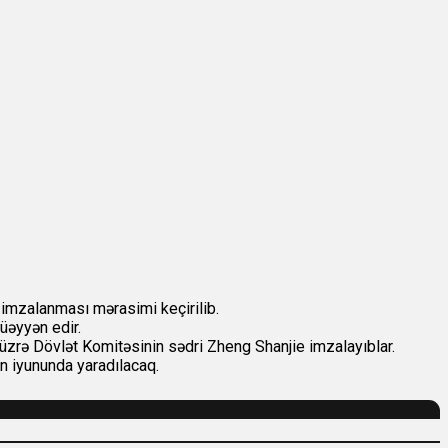
 imzalanması mərasimi keçirilib.
müəyyən edir.
 üzrə Dövlət Komitəsinin sədri Zheng Shanjie imzalayıblar.
in iyununda yaradılacaq.