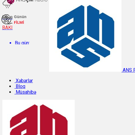
Hava
Günün
FİLMİ
BAKI
Bu gün:
Temperatur: 27.6°C. Rütubət: 60%.
ANS 
Sabah:
Xəbərlər
Bloq
Müsahibə
Temperatur: 29.8°C. Rütubət: 48%.