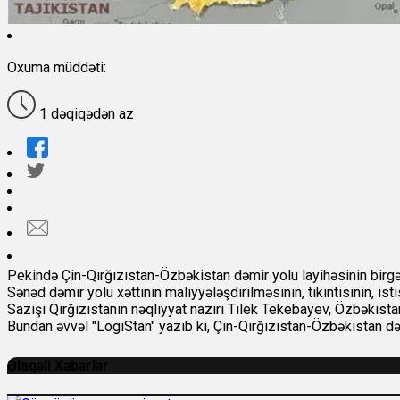
Oxuma müddəti:
1 dəqiqədən az
Pekində Çin-Qırğızıstan-Özbəkistan dəmir yolu layihəsinin birg
Sənəd dəmir yolu xəttinin maliyyələşdirilməsinin, tikintisinin, i
Sazişi Qırğızıstanın nəqliyyat naziri Tilek Tekebayev, Özbəkista
Bundan əvvəl "LogiStan" yazıb ki, Çin-Qırğızıstan-Özbəkistan də
Əlaqəli Xəbərlər