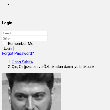
Login
Remember Me
Login
Forgot Password?
Əsas Səhifə
Çin, Qırğızıstan və Özbəkistan dəmir yolu tikəcək