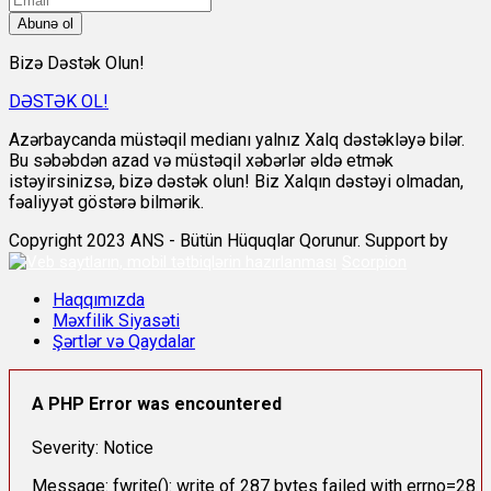
Abunə ol
Bizə Dəstək Olun!
DƏSTƏK OL!
Azərbaycanda müstəqil medianı yalnız Xalq dəstəkləyə bilər.
Bu səbəbdən azad və müstəqil xəbərlər əldə etmək
istəyirsinizsə, bizə dəstək olun! Biz Xalqın dəstəyi olmadan,
fəaliyyət göstərə bilmərik.
Copyright 2023 ANS - Bütün Hüquqlar Qorunur. Support by
Scorpion
Haqqımızda
Məxfilik Siyasəti
Şərtlər və Qaydalar
A PHP Error was encountered
Severity: Notice
Message: fwrite(): write of 287 bytes failed with errno=28