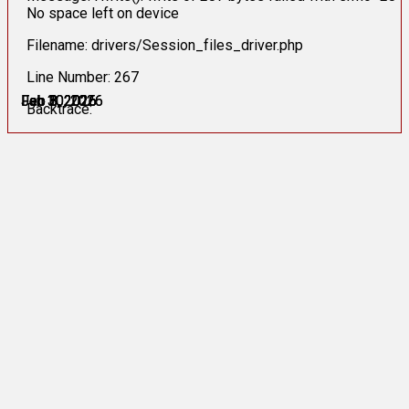
No space left on device
Filename: drivers/Session_files_driver.php
Line Number: 267
Jan 30, 2026
Jan 30, 2026
Feb 2, 2026
Feb 6, 2026
Feb 8, 2026
Feb 8, 2026
Backtrace: