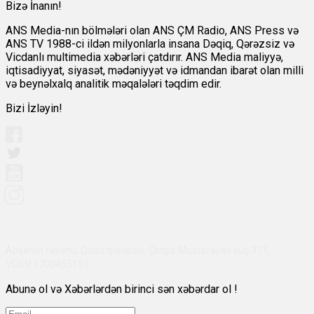
Bizə İnanın!
ANS Media-nın bölmələri olan ANS ÇM Radio, ANS Press və
ANS TV 1988-ci ildən milyonlarla insana Dəqiq, Qərəzsiz və
Vicdanlı multimedia xəbərləri çatdırır. ANS Media maliyyə,
iqtisadiyyat, siyasət, mədəniyyət və idmandan ibarət olan milli
və beynəlxalq analitik məqalələri təqdim edir.
Bizi İzləyin!
Abşeron rayonu, Qobu qəsəbəsi, Çingiz Mustafayev küç 311,
VÖEN:1700455151
Abunə ol və Xəbərlərdən birinci sən xəbərdar ol !