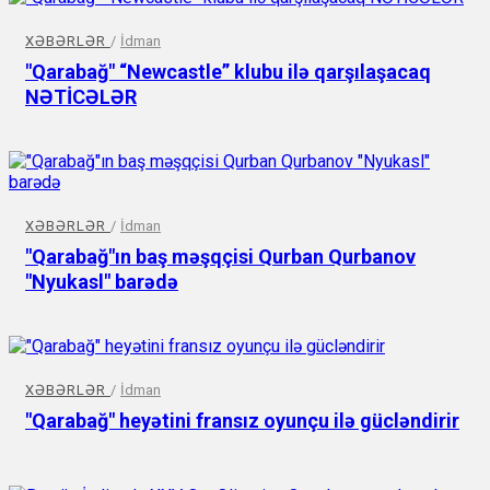
XƏBƏRLƏR
/
İdman
"Qarabağ" “Newcastle” klubu ilə qarşılaşacaq
NƏTİCƏLƏR
XƏBƏRLƏR
/
İdman
"Qarabağ"ın baş məşqçisi Qurban Qurbanov
"Nyukasl" barədə
XƏBƏRLƏR
/
İdman
"Qarabağ" heyətini fransız oyunçu ilə gücləndirir