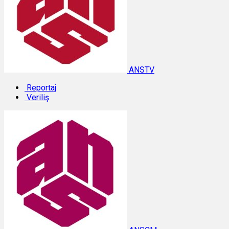
ANSTV
Reportaj
Veriliş