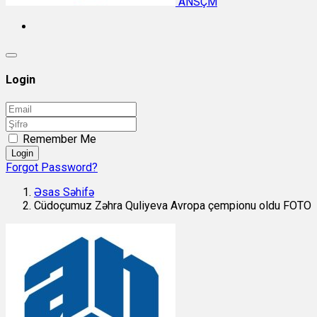
ANSÇM
Login
Remember Me
Login
Forgot Password?
Əsas Səhifə
Cüdoçumuz Zəhra Quliyeva Avropa çempionu oldu FOTO