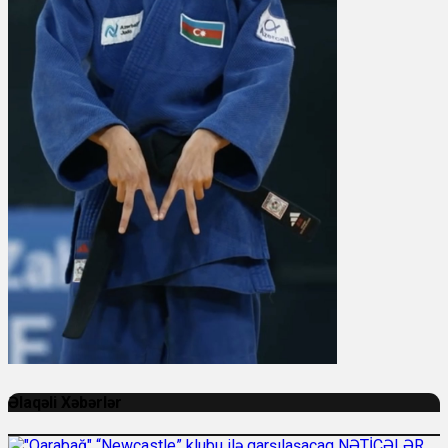
Əlaqəli Xəbərlər