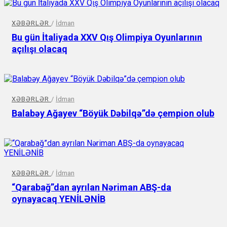
XƏBƏRLƏR
/
İdman
Bu gün İtaliyada XXV Qış Olimpiya Oyunlarının
açılışı olacaq
XƏBƏRLƏR
/
İdman
Balabəy Ağayev “Böyük Dəbilqə”də çempion olub
XƏBƏRLƏR
/
İdman
“Qarabağ”dan ayrılan Nəriman ABŞ-da
oynayacaq YENİLƏNİB