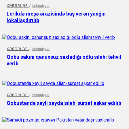
XƏBƏRLƏR
/
İctimaiyyət
Lerikdə meşə ərazisində baş verən yanğın
lokallaşdırılıb
XƏBƏRLƏR
/
İctimaiyyət
Qobu sakini qanunsuz saxladığı odlu silahı təhvil
verib
XƏBƏRLƏR
/
İctimaiyyət
Qobustanda xeyli sayda silah-sursat aşkar edilib