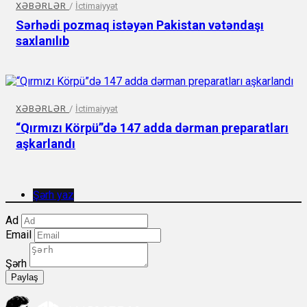
XƏBƏRLƏR
/
İctimaiyyət
Sərhədi pozmaq istəyən Pakistan vətəndaşı
saxlanılıb
XƏBƏRLƏR
/
İctimaiyyət
“Qırmızı Körpü”də 147 adda dərman preparatları
aşkarlandı
Şərh yaz
Ad
Email
Şərh
Paylaş