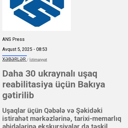
ANS Press
Avqust 5, 2025 - 08:53
XƏBƏRLƏR
/
İctimaiyyət
Daha 30 ukraynalı uşaq
reabilitasiya üçün Bakıya
gətirilib
Uşaqlar üçün Qəbələ və Şəkidəki
istirahət mərkəzlərinə, tarixi-memarlıq
abidələrinə ekskursiyalar da təşkil