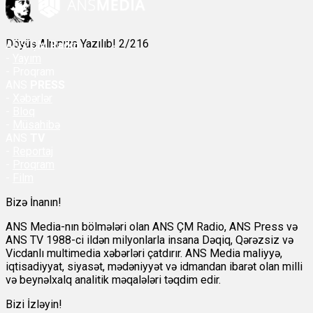
Döyüş Alnınıza Yazılıb! 2/216
ANS
ÇM Radio
-
Yayım
- Proqram
ANS
PRESS
-
Xəbərlər
-
Bloq
-
Müsahibə
ANS
TV
-
Reportaj
-
Proqram
-
Film
Bizə İnanın!
ANS Media-nın bölmələri olan ANS ÇM Radio, ANS Press və
ANS TV 1988-ci ildən milyonlarla insana Dəqiq, Qərəzsiz və
Vicdanlı multimedia xəbərləri çatdırır. ANS Media maliyyə,
iqtisadiyyat, siyasət, mədəniyyət və idmandan ibarət olan milli
və beynəlxalq analitik məqalələri təqdim edir.
Bizi İzləyin!