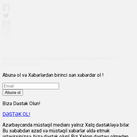
Abşeron rayonu, Qobu qəsəbəsi, Çingiz Mustafayev küç 311,
VÖEN:1700455151
Abunə ol və Xəbərlərdən birinci sən xəbərdar ol !
Abunə ol
Bizə Dəstək Olun!
DƏSTƏK OL!
Azərbaycanda müstəqil medianı yalnız Xalq dəstəkləyə bilər.
Bu səbəbdən azad və müstəqil xəbərlər əldə etmək
istəyirsinizsə, bizə dəstək olun! Biz Xalqın dəstəyi olmadan,