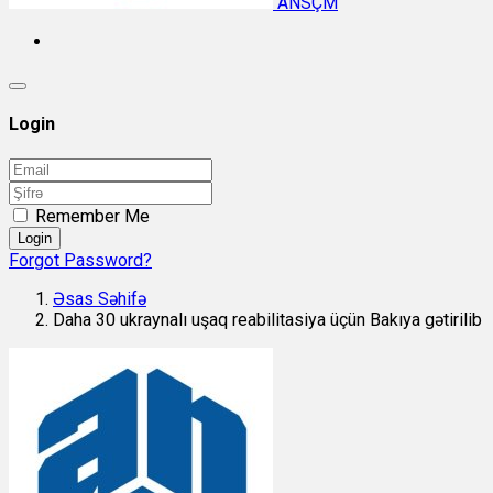
ANSÇM
Login
Remember Me
Login
Forgot Password?
Əsas Səhifə
Daha 30 ukraynalı uşaq reabilitasiya üçün Bakıya gətirilib