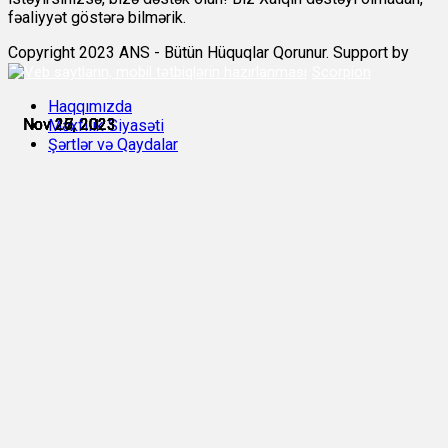
fəaliyyət göstərə bilmərik.
Copyright 2023 ANS - Bütün Hüquqlar Qorunur. Support by
Scorpion
Haqqımızda
Nov 26, 2023
Nov 26, 2023
Nov 26, 2023
Nov 27, 2023
Nov 27, 2023
Nov 27, 2023
Məxfilik Siyasəti
Şərtlər və Qaydalar