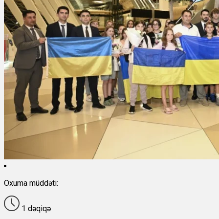
Oxuma müddəti:
1 dəqiqə