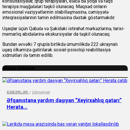
konsultasiyalar, qrup terapiyaları, eləcə də yoqa və rəqs
terapiya məşğələləri təşkil olunacaq. Məqsəd onların
emosional vəziyyətlərinin stabilləşməsinə, cəmiyyətə
inteqrasiyalarının təmin edilməsinə dəstək göstərməkdir.
Uşaqlar üçün Qəbələ və Şəkidəki istirahət mərkəzlərinə, tarixi-
memarlıq abidələrinə ekskursiyalar da təşkil olunacaq.
Bundan əvvəlki 7 qrupla birlikdə ümumilikdə 222 ukraynalı
uşaq ölkəmizə gətirilərək sosial-psixoloji reabilitasiya
xidmətləri ilə təmin edilib.
Əlaqəli Xəbərlər
XƏBƏRLƏR
/
İctimaiyyət
Əfqanıstana yardım daşıyan “Xeyirxahlıq qatarı”
Herata...