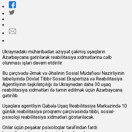
Ukraynadakı müharibədən əziyyət çəkmiş uşaqların
Azərbaycana gətirilərək reabilitasiya xidmətlərinə cəlb
olunması işləri davam etdirilir.
Bu çərçivədə Əmək və Əhalinin Sosial Müdafiəsi Nazirliyinin
tabeliyində Dövlət Tibbi-Sosial Ekspertiza və Reabilitasiya
Agentliyinin təşkilatçılığı ilə Ukraynadan daha 30 uşaq
reabilitasiya xidmətləri ilə təmin edilmək üçün Azərbaycana
gətirilib.
Uşaqlara agentliyin Qəbələ Uşaq Reabilitasiya Mərkəzində 10
günlük reabilitasiya proqramı çərçivəsində tibbi, sosial-
psixoloji reabilitasiya xidmətləri göstəriləcək.
Onlar üçün peşəkar psixoloqlar tərəfindən fərdi