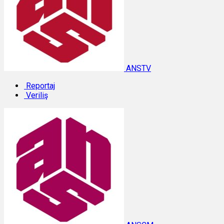
ANSTV
Reportaj
Veriliş