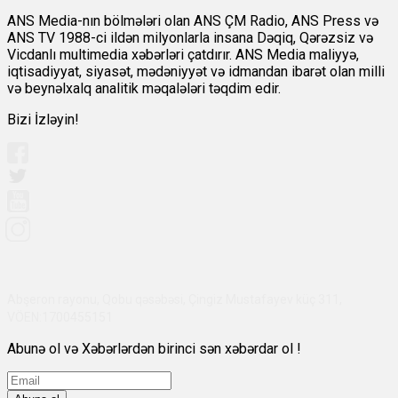
ANS Media-nın bölmələri olan ANS ÇM Radio, ANS Press və
ANS TV 1988-ci ildən milyonlarla insana Dəqiq, Qərəzsiz və
Vicdanlı multimedia xəbərləri çatdırır. ANS Media maliyyə,
iqtisadiyyat, siyasət, mədəniyyət və idmandan ibarət olan milli
və beynəlxalq analitik məqalələri təqdim edir.
Bizi İzləyin!
Abşeron rayonu, Qobu qəsəbəsi, Çingiz Mustafayev küç 311,
VÖEN:1700455151
Abunə ol və Xəbərlərdən birinci sən xəbərdar ol !