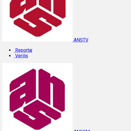
ANSTV
Reportaj
Veriliş