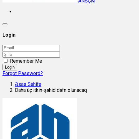
ANSÇM
Login
Remember Me
Login
Forgot Password?
Əsas Səhifə
Daha üç itkin-şəhid dəfn olunacaq