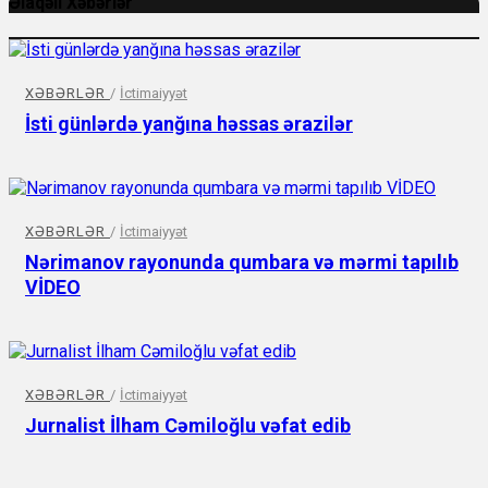
Əlaqəli Xəbərlər
XƏBƏRLƏR
/
İctimaiyyət
İsti günlərdə yanğına həssas ərazilər
XƏBƏRLƏR
/
İctimaiyyət
Nərimanov rayonunda qumbara və mərmi tapılıb
VİDEO
XƏBƏRLƏR
/
İctimaiyyət
Jurnalist İlham Cəmiloğlu vəfat edib