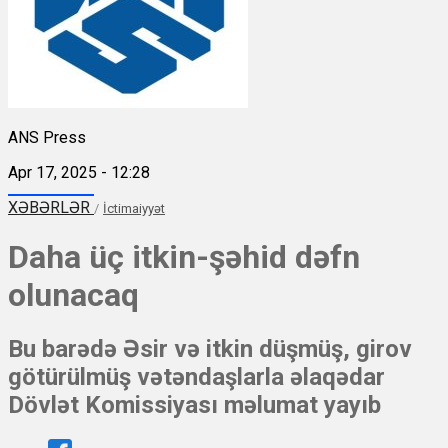
ANS Press
Apr 17, 2025 - 12:28
XƏBƏRLƏR
/
İctimaiyyət
Daha üç itkin-şəhid dəfn
olunacaq
Bu barədə Əsir və itkin düşmüş, girov
götürülmüş vətəndaşlarla əlaqədar
Dövlət Komissiyası məlumat yayıb