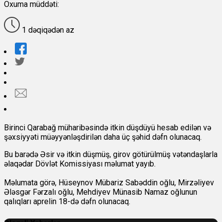
Oxuma müddəti:
1 dəqiqədən az
Birinci Qarabağ müharibəsində itkin düşdüyü hesab edilən və
şəxsiyyəti müəyyənləşdirilən daha üç şəhid dəfn olunacaq.
Bu barədə Əsir və itkin düşmüş, girov götürülmüş vətəndaşlarla
əlaqədar Dövlət Komissiyası məlumat yayıb.
Məlumata görə, Hüseynov Mübariz Sabəddin oğlu, Mirzəliyev
Ələsgər Fərzalı oğlu, Mehdiyev Münasib Namaz oğlunun
qalıqları aprelin 18-də dəfn olunacaq.