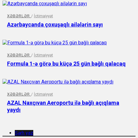
XƏBƏRLƏR
/
İctimaiyyət
Azərbaycanda çoxuşaqlı ailələrin sayı
XƏBƏRLƏR
/
İctimaiyyət
Formula 1-ə görə bu küçə 25 gün bağlı qalacaq
XƏBƏRLƏR
/
İctimaiyyət
AZAL Naxçıvan Aeroportu ilə bağlı açıqlama
yaydı
Şərh yaz