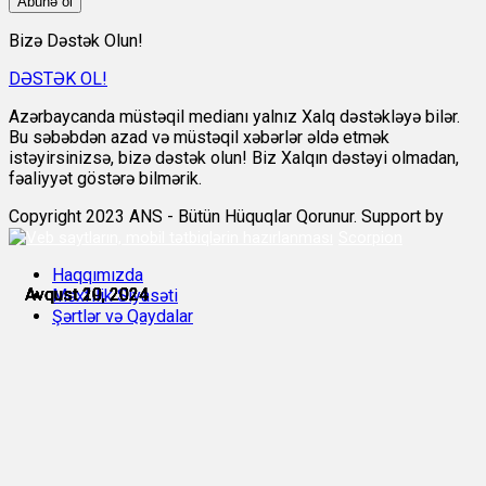
Abunə ol
Bizə Dəstək Olun!
DƏSTƏK OL!
Azərbaycanda müstəqil medianı yalnız Xalq dəstəkləyə bilər.
Bu səbəbdən azad və müstəqil xəbərlər əldə etmək
istəyirsinizsə, bizə dəstək olun! Biz Xalqın dəstəyi olmadan,
fəaliyyət göstərə bilmərik.
Copyright 2023 ANS - Bütün Hüquqlar Qorunur. Support by
Scorpion
Haqqımızda
Avqust 19, 2024
Avqust 20, 2024
Avqust 20, 2024
Avqust 20, 2024
Avqust 20, 2024
Avqust 20, 2024
Məxfilik Siyasəti
Şərtlər və Qaydalar