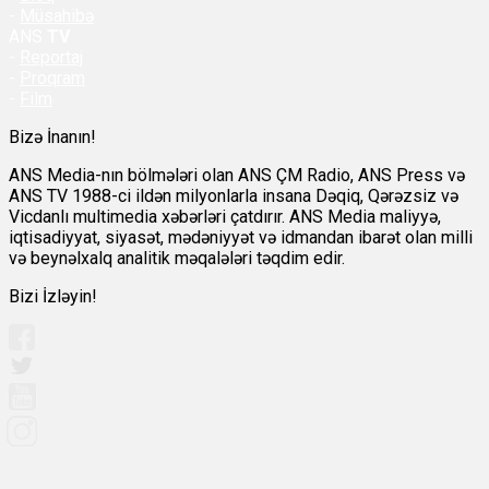
-
Müsahibə
ANS
TV
-
Reportaj
-
Proqram
-
Film
Bizə İnanın!
ANS Media-nın bölmələri olan ANS ÇM Radio, ANS Press və
ANS TV 1988-ci ildən milyonlarla insana Dəqiq, Qərəzsiz və
Vicdanlı multimedia xəbərləri çatdırır. ANS Media maliyyə,
iqtisadiyyat, siyasət, mədəniyyət və idmandan ibarət olan milli
və beynəlxalq analitik məqalələri təqdim edir.
Bizi İzləyin!