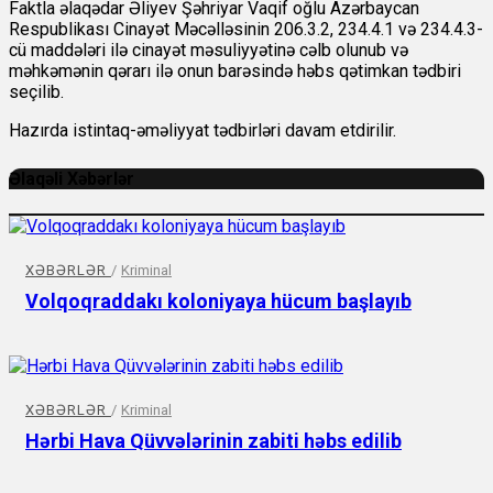
Faktla əlaqədar Əliyev Şəhriyar Vaqif oğlu Azərbaycan
Respublikası Cinayət Məcəlləsinin 206.3.2, 234.4.1 və 234.4.3-
cü maddələri ilə cinayət məsuliyyətinə cəlb olunub və
məhkəmənin qərarı ilə onun barəsində həbs qətimkan tədbiri
seçilib.
Hazırda istintaq-əməliyyat tədbirləri davam etdirilir.
Əlaqəli Xəbərlər
XƏBƏRLƏR
/
Kriminal
Volqoqraddakı koloniyaya hücum başlayıb
XƏBƏRLƏR
/
Kriminal
Hərbi Hava Qüvvələrinin zabiti həbs edilib