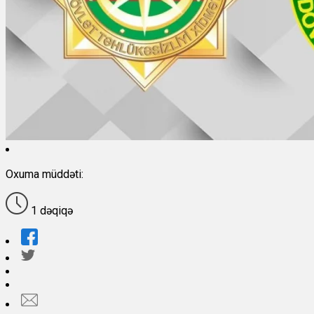
Oxuma müddəti:
1 dəqiqə