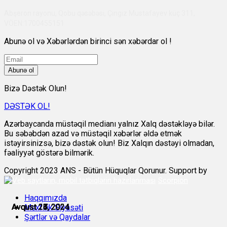
Abşeron rayonu, Qobu qəsəbəsi, Çingiz Mustafayev küç 311,
VÖEN:1700455151
Abunə ol və Xəbərlərdən birinci sən xəbərdar ol !
Abunə ol
Bizə Dəstək Olun!
DƏSTƏK OL!
Azərbaycanda müstəqil medianı yalnız Xalq dəstəkləyə bilər.
Bu səbəbdən azad və müstəqil xəbərlər əldə etmək
istəyirsinizsə, bizə dəstək olun! Biz Xalqın dəstəyi olmadan,
fəaliyyət göstərə bilmərik.
Copyright 2023 ANS - Bütün Hüquqlar Qorunur. Support by
Scorpion
Haqqımızda
Avqust 23, 2024
Avqust 23, 2024
Avqust 24, 2024
Avqust 24, 2024
Avqust 26, 2024
Avqust 27, 2024
Məxfilik Siyasəti
Şərtlər və Qaydalar