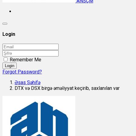
ANSÇM
Login
Remember Me
Login
Forgot Password?
Əsas Səhifə
DTX və DSX birgə əməliyyat keçirib, saxlanılan var