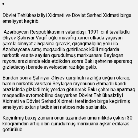
Dövlət Təhlükəsizliyi Xidməti və Dövlət Sərhəd Xidməti birgə
əməliyyat keçirib.
Azərbaycan Respublikasının vətəndaşı, 1991-ci il təvəllüdlü
Əliyev Şəhriyar Vaqif oğlu müvafiq xarici ölkədə yaşayan
şəxslə cinayət əlaqəsinə girərək, qaçaqmalçılıq yolu ilə
Azərbaycana satış məqsədilə gətiriləcək külli miqdarda
narkotik vasitə sayılan qurudulmuş marixuananı Beyləqan
rayonu ərazisində əldə etdikdən sonra Bakı şəhərinə apararaq
gizlədəcəyi barədə əvvəlcədən razılığa gəlib.
Bundan sonra Şəhriyar Əliyev qarşılıqlı razılığa uyğun olaraq,
həmin narkotik vasitəni Beyləqan rayonunun Əhmədli kəndi
ərazisində gizlədilmiş yerdən götürərək Bakı şəhərinə aparmaq
məqsədilə avtomobilinə daşıyarkən Dövlət Təhlükəsizliyi
Xidməti və Dövlət Sərhəd Xidməti tərəfindən birgə keçirilmiş
əməliyyat-axtarış tədbirləri nəticəsində saxlanılıb.
Keçirilmiş baxış zamanı onun üzərindən ümumilikdə çəkisi 30
kiloqramdan artıq olan qurudulmuş marixuana aşkar edilərək
götürülüb.