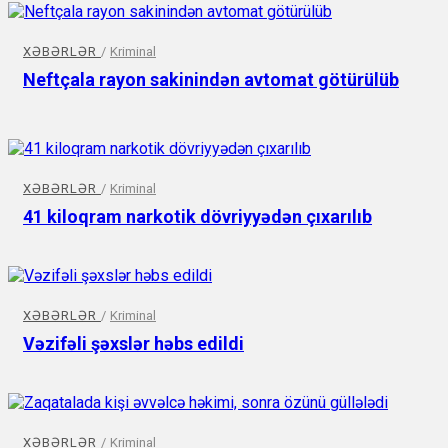
XƏBƏRLƏR
/
Kriminal
Neftçala rayon sakinindən avtomat götürülüb
XƏBƏRLƏR
/
Kriminal
41 kiloqram narkotik dövriyyədən çıxarılıb
XƏBƏRLƏR
/
Kriminal
Vəzifəli şəxslər həbs edildi
XƏBƏRLƏR
/
Kriminal