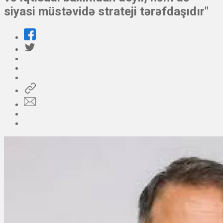
siyasi müstəvidə strateji tərəfdaşıdır"