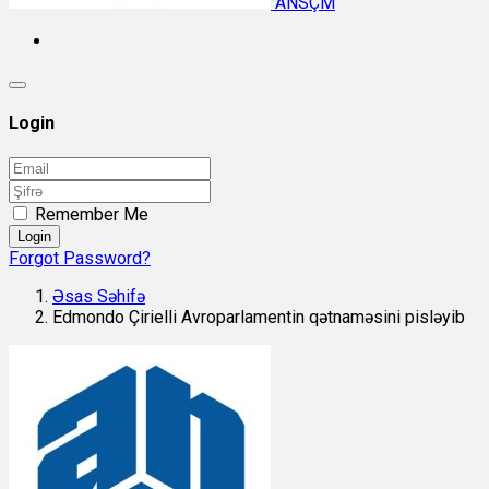
ANSÇM
Login
Remember Me
Login
Forgot Password?
Əsas Səhifə
Edmondo Çirielli Avroparlamentin qətnaməsini pisləyib