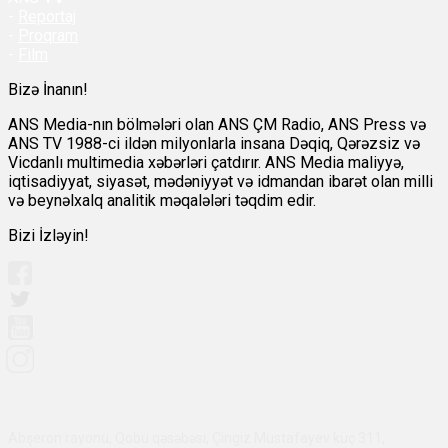
-
Reportaj
-
Proqram
-
Film
Bizə İnanın!
ANS Media-nın bölmələri olan ANS ÇM Radio, ANS Press və
ANS TV 1988-ci ildən milyonlarla insana Dəqiq, Qərəzsiz və
Vicdanlı multimedia xəbərləri çatdırır. ANS Media maliyyə,
iqtisadiyyat, siyasət, mədəniyyət və idmandan ibarət olan milli
və beynəlxalq analitik məqalələri təqdim edir.
Bizi İzləyin!
Abşeron rayonu, Qobu qəsəbəsi, Çingiz Mustafayev küç 311,