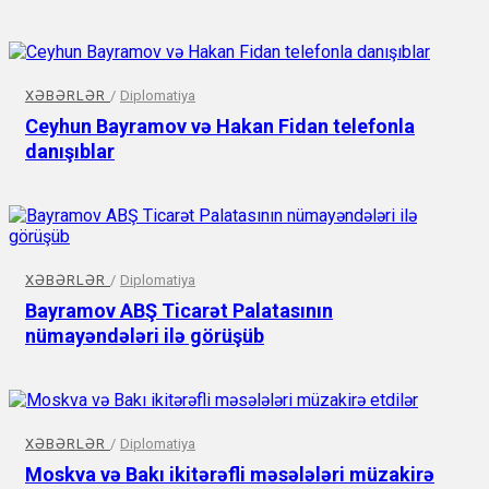
XƏBƏRLƏR
/
Diplomatiya
Ceyhun Bayramov və Hakan Fidan telefonla
danışıblar
XƏBƏRLƏR
/
Diplomatiya
Bayramov ABŞ Ticarət Palatasının
nümayəndələri ilə görüşüb
XƏBƏRLƏR
/
Diplomatiya
Moskva və Bakı ikitərəfli məsələləri müzakirə