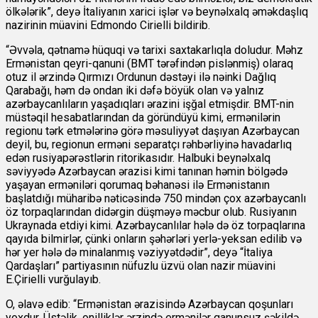
ölkələrik”, deyə İtaliyanın xarici işlər və beynəlxalq əməkdaşlıq
nazirinin müavini Edmondo Cirielli bildirib.
“Əvvəla, qətnamə hüquqi və tarixi saxtakarlıqla doludur. Məhz
Ermənistan qeyri-qanuni (BMT tərəfindən pislənmiş) olaraq
otuz il ərzində Qırmızı Ordunun dəstəyi ilə nəinki Dağlıq
Qarabağı, həm də ondan iki dəfə böyük olan və yalnız
azərbaycanlıların yaşadıqları ərazini işğal etmişdir. BMT-nin
müstəqil hesabatlarından da göründüyü kimi, ermənilərin
regionu tərk etmələrinə görə məsuliyyət daşıyan Azərbaycan
deyil, bu, regionun erməni separatçı rəhbərliyinə havadarlıq
edən rusiyapərəstlərin ritorikasıdır. Halbuki beynəlxalq
səviyyədə Azərbaycan ərazisi kimi tanınan həmin bölgədə
yaşayan erməniləri qorumaq bəhanəsi ilə Ermənistanın
başlatdığı müharibə nəticəsində 750 mindən çox azərbaycanlı
öz torpaqlarından didərgin düşməyə məcbur olub. Rusiyanın
Ukraynada etdiyi kimi. Azərbaycanlılar hələ də öz torpaqlarına
qayıda bilmirlər, çünki onların şəhərləri yerlə-yeksan edilib və
hər yer hələ də minalanmış vəziyyətdədir”, deyə “İtaliya
Qardaşları” partiyasının nüfuzlu üzvü olan nazir müavini
E.Çirielli vurğulayıb.
O, əlavə edib: “Ermənistan ərazisində Azərbaycan qoşunları
yoxdur. Üstəlik, onilliklər ərzində ermənilər qanunsuz şəkildə