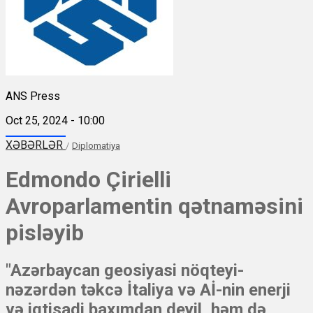
ANS Press
Oct 25, 2024 - 10:00
XƏBƏRLƏR
/
Diplomatiya
Edmondo Çirielli
Avroparlamentin qətnaməsini
pisləyib
"Azərbaycan geosiyasi nöqteyi-
nəzərdən təkcə İtaliya və Aİ-nin enerji
və iqtisadi baxımdan deyil, həm də