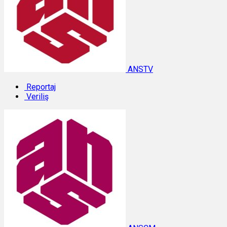
ANSTV
Reportaj
Veriliş