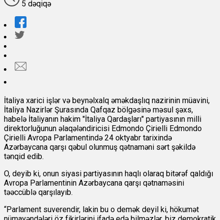
5 dəqiqə
İtaliya xarici işlər və beynəlxalq əməkdaşlıq nazirinin müavini,
İtaliya Nazirlər Şurasında Qafqaz bölgəsinə məsul şəxs,
habelə İtaliyanın hakim "İtaliya Qardaşları" partiyasının milli
direktorluğunun əlaqələndiricisi Edmondo Çirielli Edmondo
Çirielli Avropa Parlamentində 24 oktyabr tarixində
Azərbaycana qarşı qəbul olunmuş qətnaməni sərt şəkildə
tənqid edib.
O, deyib ki, onun siyasi partiyasının haqlı olaraq bitərəf qaldığı
Avropa Parlamentinin Azərbaycana qarşı qətnaməsini
təəccüblə qarşılayıb.
“Parlament suverendir, lakin bu o demək deyil ki, hökumət
nümayəndələri öz fikirlərini ifadə edə bilməzlər, biz demokratik