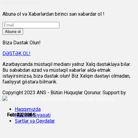
VÖEN:1700455151
Abunə ol və Xəbərlərdən birinci sən xəbərdar ol !
Abunə ol
Bizə Dəstək Olun!
DƏSTƏK OL!
Azərbaycanda müstəqil medianı yalnız Xalq dəstəkləyə bilər.
Bu səbəbdən azad və müstəqil xəbərlər əldə etmək
istəyirsinizsə, bizə dəstək olun! Biz Xalqın dəstəyi olmadan,
fəaliyyət göstərə bilmərik.
Copyright 2023 ANS - Bütün Hüquqlar Qorunur. Support by
Scorpion
Haqqımızda
Feb 3, 2026
Feb 7, 2026
Feb 7, 2026
Feb 8, 2026
Feb 10, 2026
Feb 12, 2026
Məxfilik Siyasəti
Şərtlər və Qaydalar