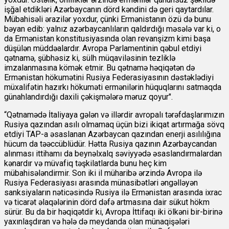
işğal etdikləri Azərbaycanın dörd kəndini də geri qaytardılar.
Mübahisəli ərazilər yoxdur, çünki Ermənistanın özü də bunu
bəyan edib: yalnız azərbaycanlıların qaldırdığı məsələ var ki, o
da Ermənistan konstitusiyasında olan revanşizm kimi başa
düşülən müddəalardır. Avropa Parlamentinin qəbul etdiyi
qətnamə, şübhəsiz ki, sülh müqaviləsinin tezliklə
imzalanmasına kömək etmir. Bu qətnamə həqiqətən də
Ermənistan hökumətini Rusiya Federasiyasının dəstəklədiyi
müxalifətin hazırkı hökuməti ermənilərin hüquqlarını satmaqda
günahlandırdığı daxili çəkişmələrə məruz qoyur".
“Qətnamədə İtaliyaya gələn və illərdir avropalı tərəfdaşlarımızın
Rusiya qazından asılı olmamaq üçün bizi ikiqat artırmağa sövq
etdiyi TAP-a əsaslanan Azərbaycan qazından enerji asılılığına
hücum da təəccüblüdür. Hətta Rusiya qazının Azərbaycandan
alınması ittihamı da beynəlxalq səviyyədə əsaslandırmalardan
kənardır və müvafiq təşkilatlarda bunu heç kim
mübahisələndirmir. Son iki il müharibə ərzində Avropa ilə
Rusiya Federasiyası arasında münasibətləri əngəlləyən
sanksiyaların nəticəsində Rusiya ilə Ermənistan arasında ixrac
və ticarət əlaqələrinin dörd dəfə artmasına dair sükut hökm
sürür. Bu da bir həqiqətdir ki, Avropa İttifaqı iki ölkəni bir-birinə
yaxınlaşdıran və hələ də meydanda olan münaqişələri