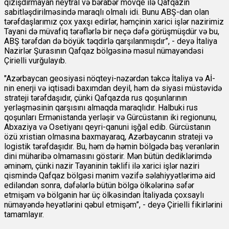
qızışdırmayan neytral və bərabər mövqe ilə Qafqazın
sabitləşdirilməsində maraqlı olmalı idi. Bunu ABŞ-dan olan
tərəfdaşlarımız çox yaxşı edirlər, həmçinin xarici işlər nazirimiz
Tayani də müvafiq tərəflərlə bir neçə dəfə görüşmüşdür və bu,
ABŞ tərəfdən də böyük təqdirlə qarşılanmışdır”, - deyə İtaliya
Nazirlər Şurasının Qafqaz bölgəsinə məsul nümayəndəsi
Çirielli vurğulayıb.
"Azərbaycan geosiyasi nöqteyi-nəzərdən təkcə İtaliya və Aİ-
nin enerji və iqtisadi baxımdan deyil, həm də siyasi müstəvidə
strateji tərəfdaşıdır, çünki Qafqazda rus qoşunlarının
yerləşməsinin qarşısını almaqda maraqlıdır. Halbuki rus
qoşunları Ermənistanda yerləşir və Gürcüstanın iki regionunu,
Abxaziya və Osetiyanı qeyri-qanuni işğal edib. Gürcüstanın
özü xristian olmasına baxmayaraq, Azərbaycanın strateji və
logistik tərəfdaşıdır. Bu, həm də həmin bölgədə baş verənlərin
dini müharibə olmamasını göstərir. Mən bütün dediklərimdə
əminəm, çünki nazir Tayaninin təklifi ilə xarici işlər naziri
qismində Qafqaz bölgəsi mənim vəzifə səlahiyyətlərimə aid
ediləndən sonra, dəfələrlə bütün bölgə ölkələrinə səfər
etmişəm və bölgənin hər üç ölkəsindən İtaliyada çoxsaylı
nümayəndə heyətlərini qəbul etmişəm”, - deyə Çirielli fikirlərini
tamamlayır.