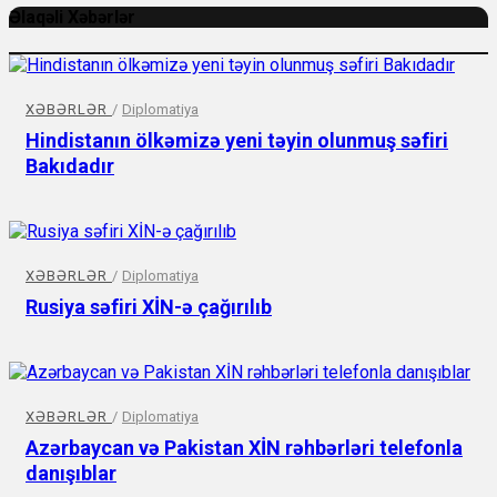
Əlaqəli Xəbərlər
XƏBƏRLƏR
/
Diplomatiya
Hindistanın ölkəmizə yeni təyin olunmuş səfiri
Bakıdadır
XƏBƏRLƏR
/
Diplomatiya
Rusiya səfiri XİN-ə çağırılıb
XƏBƏRLƏR
/
Diplomatiya
Azərbaycan və Pakistan XİN rəhbərləri telefonla
danışıblar