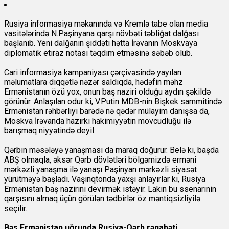
Rusiya informasiya məkanında və Kremlə tabe olan media
vasitələrində N.Paşinyana qarşı növbəti təbliğat dalğası
başlanıb. Yeni dalğanın şiddəti hətta İrəvanın Moskvaya
diplomatik etiraz notası təqdim etməsinə səbəb olub.
Cari informasiya kampaniyası çərçivəsində yayılan
məlumatlara diqqətlə nəzər saldıqda, hədəfin məhz
Ermənistanın özü yox, onun baş naziri olduğu aydın şəkildə
görünür. Anlaşılan odur ki, V.Putin MDB-nin Bişkek sammitində
Ermənistan rəhbərliyi barədə nə qədər mülayim danışsa da,
Moskva İrəvanda hazırki hakimiyyətin mövcudluğu ilə
barışmaq niyyətində deyil.
Qərbin məsələyə yanaşması da maraq doğurur. Belə ki, başda
ABŞ olmaqla, əksər Qərb dövlətləri bölgəmizdə erməni
mərkəzli yanaşma ilə yanaşı Paşinyan mərkəzli siyasət
yürütməyə başladı. Vaşinqtonda yaxşı anlayırlar ki, Rusiya
Ermənistan baş nazirini devirmək istəyir. Lakin bu ssenarinin
qarşısını almaq üçün görülən tədbirlər öz məntiqsizliyilə
seçilir.
Bəs Ermənistan uğrunda Rusiya-Qərb rəqabəti