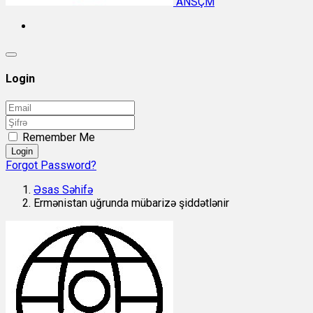
ANSÇM
Login
Remember Me
Login
Forgot Password?
Əsas Səhifə
Ermənistan uğrunda mübarizə şiddətlənir