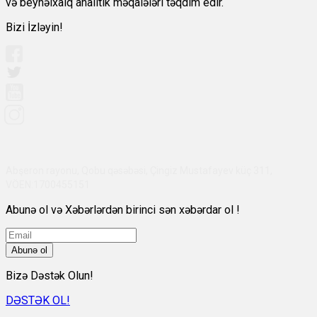
və beynəlxalq analitik məqalələri təqdim edir.
Bizi İzləyin!
Abşeron rayonu, Qobu qəsəbəsi, Çingiz Mustafayev küç 311,
VÖEN:1700455151
Abunə ol və Xəbərlərdən birinci sən xəbərdar ol !
Abunə ol
Bizə Dəstək Olun!
DƏSTƏK OL!