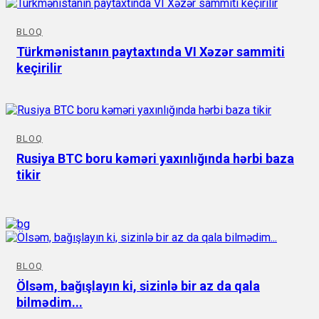
BLOQ
Türkmənistanın paytaxtında VI Xəzər sammiti
keçirilir
BLOQ
Rusiya BTC boru kəməri yaxınlığında hərbi baza
tikir
BLOQ
Ölsəm, bağışlayın ki, sizinlə bir az da qala
bilmədim...