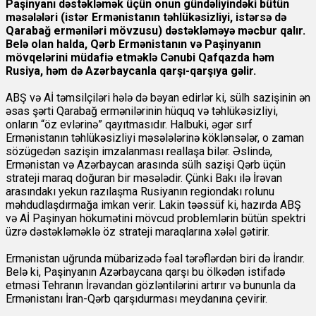
Paşinyanı dəstəkləmək üçün onun gündəliyindəki bütün
məsələləri (istər Ermənistanın təhlükəsizliyi, istərsə də
Qarabağ erməniləri mövzusu) dəstəkləməyə məcbur qalır.
Belə olan halda, Qərb Ermənistanın və Paşinyanın
mövqelərini müdafiə etməklə Cənubi Qafqazda həm
Rusiya, həm də Azərbaycanla qarşı-qarşıya gəlir.
ABŞ və Aİ təmsilçiləri hələ də bəyan edirlər ki, sülh sazişinin ən
əsas şərti Qarabağ ermənilərinin hüquq və təhlükəsizliyi,
onların “öz evlərinə” qayıtmasıdır. Halbuki, əgər sırf
Ermənistanın təhlükəsizliyi məsələlərinə köklənsələr, o zaman
sözügedən sazişin imzalanması reallaşa bilər. Əslində,
Ermənistan və Azərbaycan arasında sülh sazişi Qərb üçün
strateji maraq doğuran bir məsələdir. Çünki Bakı ilə İrəvan
arasındakı yekun razılaşma Rusiyanın regiondakı rolunu
məhdudlaşdırmağa imkan verir. Lakin təəssüf ki, hazırda ABŞ
və Aİ Paşinyan hökumətini mövcud problemlərin bütün spektri
üzrə dəstəkləməklə öz strateji maraqlarına xələl gətirir.
Ermənistan uğrunda mübarizədə fəal tərəflərdən biri də İrandır.
Belə ki, Paşinyanın Azərbaycana qarşı bu ölkədən istifadə
etməsi Tehranın İrəvandan gözləntilərini artırır və bununla da
Ermənistanı İran-Qərb qarşıdurması meydanına çevirir.