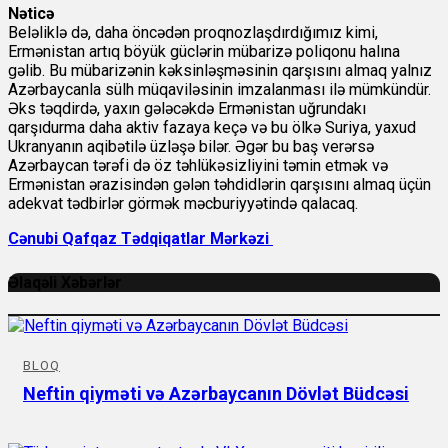
Nəticə
Beləliklə də, daha öncədən proqnozlaşdırdığımız kimi,
Ermənistan artıq böyük güclərin mübarizə poliqonu halına
gəlib. Bu mübarizənin kəksinləşməsinin qarşısını almaq yalnız
Azərbaycanla sülh müqaviləsinin imzalanması ilə mümkündür.
Əks təqdirdə, yaxın gələcəkdə Ermənistan uğrundakı
qarşıdurma daha aktiv fazaya keçə və bu ölkə Suriya, yaxud
Ukranyanın aqibətilə üzləşə bilər. Əgər bu baş verərsə
Azərbaycan tərəfi də öz təhlükəsizliyini təmin etmək və
Ermənistan ərazisindən gələn təhdidlərin qarşısını almaq üçün
adekvat tədbirlər görmək məcburiyyətində qalacaq.
Cənubi Qafqaz Tədqiqatlar Mərkəzi
Əlaqəli Xəbərlər
BLOQ
Neftin qiyməti və Azərbaycanın Dövlət Büdcəsi