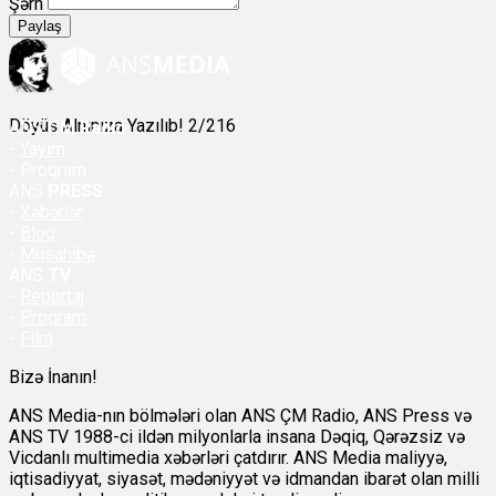
Şərh
Paylaş
Döyüş Alnınıza Yazılıb! 2/216
ANS
ÇM Radio
-
Yayım
- Proqram
ANS
PRESS
-
Xəbərlər
-
Bloq
-
Müsahibə
ANS
TV
-
Reportaj
-
Proqram
-
Film
Bizə İnanın!
ANS Media-nın bölmələri olan ANS ÇM Radio, ANS Press və
ANS TV 1988-ci ildən milyonlarla insana Dəqiq, Qərəzsiz və
Vicdanlı multimedia xəbərləri çatdırır. ANS Media maliyyə,
iqtisadiyyat, siyasət, mədəniyyət və idmandan ibarət olan milli