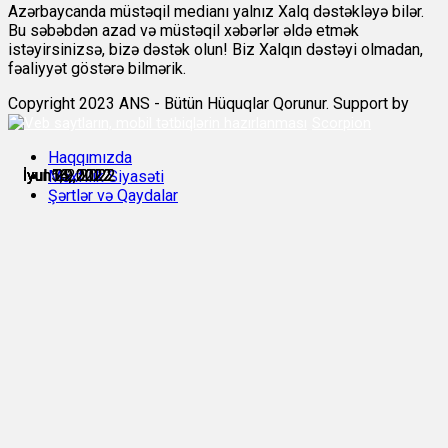
Azərbaycanda müstəqil medianı yalnız Xalq dəstəkləyə bilər.
Bu səbəbdən azad və müstəqil xəbərlər əldə etmək
istəyirsinizsə, bizə dəstək olun! Biz Xalqın dəstəyi olmadan,
fəaliyyət göstərə bilmərik.
Copyright 2023 ANS - Bütün Hüquqlar Qorunur. Support by
Scorpion
Haqqımızda
İyun 22, 2022
İyun 29, 2022
İyul 5, 2022
İyul 13, 2022
İyul 14, 2022
İyul 16, 2022
Məxfilik Siyasəti
Şərtlər və Qaydalar