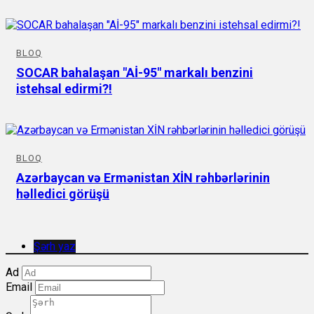
BLOQ
SOCAR bahalaşan "Aİ-95" markalı benzini
istehsal edirmi?!
BLOQ
Azərbaycan və Ermənistan XİN rəhbərlərinin
həlledici görüşü
Şərh yaz
Ad
Email