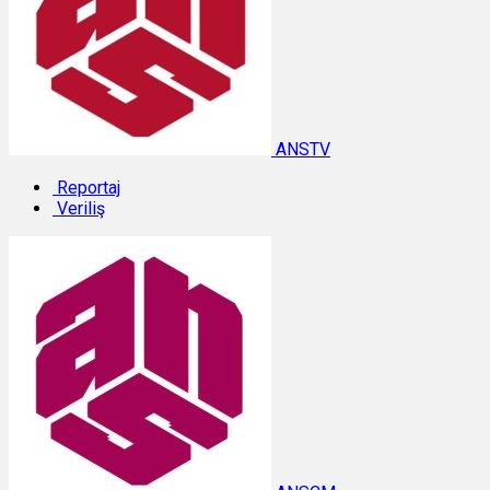
ANSTV
Reportaj
Veriliş