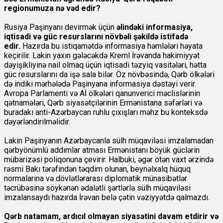
regionumuza nə vəd edir?
Rusiya Paşinyanı devirmək üçün
əlindəki informasiya,
iqtisadi və güc resurslarını növbəli şəkildə istifadə
edir.
Hazırda bu istiqamətdə informasiya həmlələri həyata
keçirilir. Lakin yaxın gələcəkdə Kreml İrəvanda hakimiyyət
dəyişikliyinə nail olmaq üçün iqtisadi təzyiq vasitələri, hətta
güc resurslarını da işə sala bilər. Öz növbəsində, Qərb ölkələri
də indiki mərhələdə Paşinyana informasiya dəstəyi verir.
Avropa Parlamenti və Aİ ölkələri qanunverici məclislərinin
qətnamələri, Qərb siyasətçilərinin Ermənistana səfərləri və
buradakı anti-Azərbaycan ruhlu çıxışları məhz bu konteksdə
dəyərləndirilməlidir.
Lakin Paşinyanın Azərbaycanla sülh müqaviləsi imzalamadan
qərbyönümlü addımlar atması Ermənistanı böyük güclərin
mübarizəsi poliqonuna çevirir. Halbuki, əgər ötən vaxt ərzində
rəsmi Bakı tərəfindən təqdim olunan, beynəlxalq hüquq
normalarına və dövlətlərarası diplomatik münasibətlər
təcrübəsinə söykənən ədalətli şərtlərlə sülh müqaviləsi
imzalansaydı hazırda İrəvan belə çətin vəziyyətdə qalmazdı.
Qərb natamam, ardıcıl olmayan siyasətini davam etdirir və