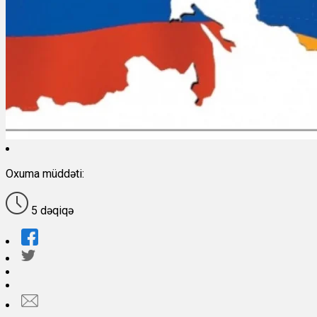
Oxuma müddəti:
5 dəqiqə