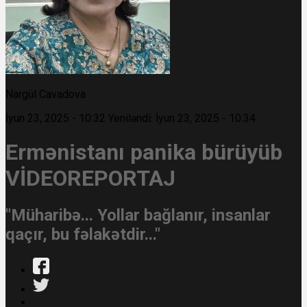
Nargül Cavadova
İyun 23, 2025 - 10:32
Yeniləndi: İyun 23, 2025 - 10:34
Ermənistanı panika bürüyüb
VİDEOREPORTAJ
"Müharibə... Yollar bağlanır, insanlar
qaçır, bu fəlakətdir..."