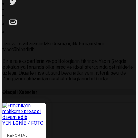
İran və İsrail arasındakı düşmənçilik Ermənistanı
təəccübləndirib.
Bir sıra ekspertlərin və politoloqların fikrincə, Yaxın Şərqdə
eskalasiya fonunda ölkə ixrac və idxal sferasında çətinliklərlə
üzləşir. Digərləri isə absurd bəyanatlar verir, isterik şəkildə
Zəngəzur dəhlizindən narahat olduqlarını bildirirlər.
Əlaqəli Xəbərlər
REPORTAJ