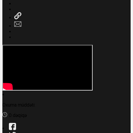
Oxuma müddəti:
0 dəqiqə