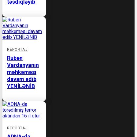
təsdiqləyib
REPORTAJ
Ruben
Vardanyanın
məhkəməsi
davam edib
YENİLƏNİB
REPORTAJ
ADNA-da