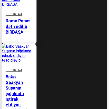
REPORTAJ
Roma Papası
dəfn edilib
BİRBAŞA
REPORTAJ
Bako
Saakyan
Şuşanın
işğalında
iştirak
etdiyini