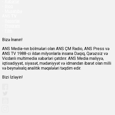
-
Xəbərlər
-
Bloq
-
Müsahibə
ANS
TV
-
Reportaj
-
Proqram
-
Film
Bizə İnanın!
ANS Media-nın bölmələri olan ANS ÇM Radio, ANS Press və
ANS TV 1988-ci ildən milyonlarla insana Dəqiq, Qərəzsiz və
Vicdanlı multimedia xəbərləri çatdırır. ANS Media maliyyə,
iqtisadiyyat, siyasət, mədəniyyət və idmandan ibarət olan milli
və beynəlxalq analitik məqalələri təqdim edir.
Bizi İzləyin!