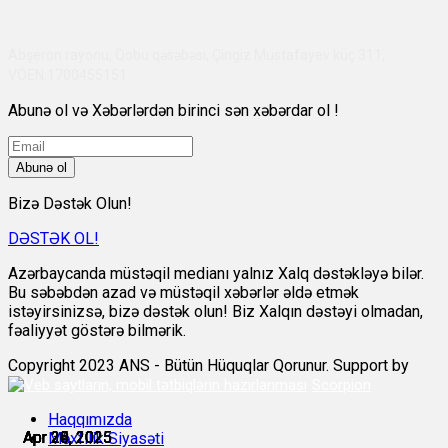
Abşeron rayonu, Qobu qəsəbəsi, Çingiz Mustafayev küç 311,
VÖEN:1700455151
Abunə ol və Xəbərlərdən birinci sən xəbərdar ol !
Abunə ol
Bizə Dəstək Olun!
DƏSTƏK OL!
Azərbaycanda müstəqil medianı yalnız Xalq dəstəkləyə bilər.
Bu səbəbdən azad və müstəqil xəbərlər əldə etmək
istəyirsinizsə, bizə dəstək olun! Biz Xalqın dəstəyi olmadan,
fəaliyyət göstərə bilmərik.
Copyright 2023 ANS - Bütün Hüquqlar Qorunur. Support by
Scorpion
Haqqımızda
Apr 24, 2025
Apr 25, 2025
Apr 26, 2025
Apr 28, 2025
Apr 29, 2025
Apr 30, 2025
Məxfilik Siyasəti