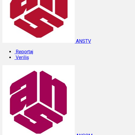
ANSTV
Reportaj
Veriliş