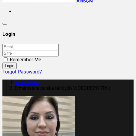
ANSÇM
Login
Remember Me
Login
Forgot Password?
Əsas Səhifə
Ermənistanı panika bürüyüb VİDEOREPORTAJ