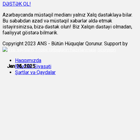
DƏSTƏK OL!
Azərbaycanda müstəqil medianı yalnız Xalq dəstəkləyə bilər.
Bu səbəbdən azad və müstəqil xəbərlər əldə etmək
istəyirsinizsə, bizə dəstək olun! Biz Xalqın dəstəyi olmadan,
fəaliyyət göstərə bilmərik.
Copyright 2023 ANS - Bütün Hüquqlar Qorunur. Support by
Scorpion
Haqqımızda
Jan 14, 2025
Jan 14, 2025
Jan 15, 2025
Jan 16, 2025
Jan 16, 2025
Jan 16, 2025
Məxfilik Siyasəti
Şərtlər və Qaydalar