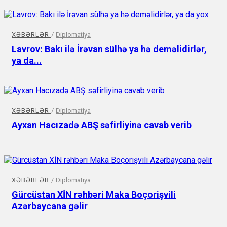
XƏBƏRLƏR
/
Diplomatiya
Lavrov: Bakı ilə İrəvan sülhə ya hə deməlidirlər,
ya da...
XƏBƏRLƏR
/
Diplomatiya
Ayxan Hacızadə ABŞ səfirliyinə cavab verib
XƏBƏRLƏR
/
Diplomatiya
Gürcüstan XİN rəhbəri Maka Boçorişvili
Azərbaycana gəlir