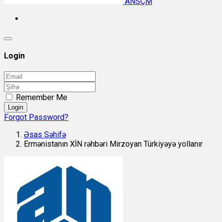
ANSÇM
Login
Remember Me
Login
Forgot Password?
Əsas Səhifə
Ermənistanın XİN rəhbəri Mirzoyan Türkiyəyə yollanır