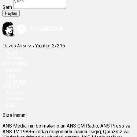
Şərh
Paylaş
Döyüş Alnınıza Yazılıb! 2/216
ANS
ÇM Radio
-
Yayım
- Proqram
ANS
PRESS
-
Xəbərlər
-
Bloq
-
Müsahibə
ANS
TV
-
Reportaj
-
Proqram
-
Film
Bizə İnanın!
ANS Media-nın bölmələri olan ANS ÇM Radio, ANS Press və
ANS TV 1988-ci ildən milyonlarla insana Dəqiq, Qərəzsiz və