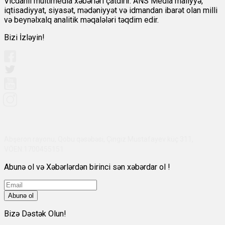
Vicdanlı multimedia xəbərləri çatdırır. ANS Media maliyyə,
iqtisadiyyat, siyasət, mədəniyyət və idmandan ibarət olan milli
və beynəlxalq analitik məqalələri təqdim edir.
Bizi İzləyin!
Abşeron rayonu, Qobu qəsəbəsi, Çingiz Mustafayev küç 311,
VÖEN:1700455151
Abunə ol və Xəbərlərdən birinci sən xəbərdar ol !
Abunə ol
Bizə Dəstək Olun!