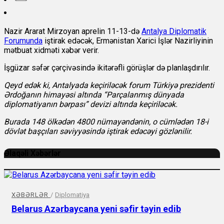
Nazir Ararat Mirzoyan aprelin 11-13-də
Antalya Diplomatik
Forumunda
iştirak edəcək, Ermənistan Xarici İşlər Nazirliyinin
mətbuat xidməti xəbər verir.
İşgüzar səfər çərçivəsində ikitərəfli görüşlər də planlaşdırılır.
Qeyd edək ki, Antalyada keçiriləcək forum Türkiyə prezidenti
Ərdoğanın himayəsi altında “Parçalanmış dünyada
diplomatiyanın bərpası” devizi altında keçiriləcək.
Burada 148 ölkədən 4800 nümayəndənin, o cümlədən 18-i
dövlət başçıları səviyyəsində iştirak edəcəyi gözlənilir.
Əlaqəli Xəbərlər
XƏBƏRLƏR
/
Diplomatiya
Belarus Azərbaycana yeni səfir təyin edib