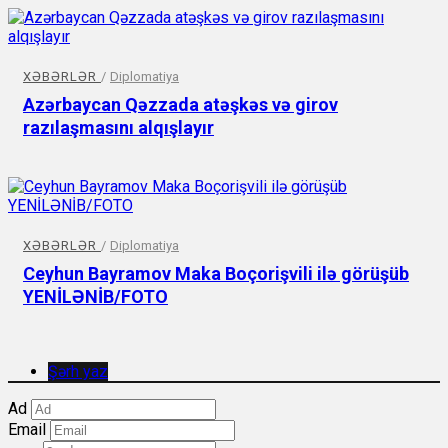
XƏBƏRLƏR
/
Diplomatiya
Azərbaycan Qəzzada atəşkəs və girov
razılaşmasını alqışlayır
XƏBƏRLƏR
/
Diplomatiya
Ceyhun Bayramov Maka Boçorişvili ilə görüşüb
YENİLƏNİB/FOTO
Şərh yaz
Ad
Email