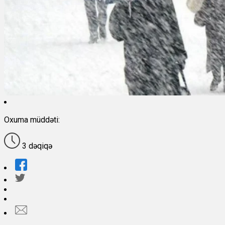
Oxuma müddəti:
3 dəqiqə