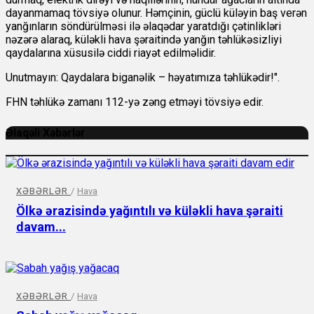
dayanmamaq tövsiyə olunur. Həmçinin, güclü küləyin baş verən
yanğınların söndürülməsi ilə əlaqədar yaratdığı çətinlikləri
nəzərə alaraq, küləkli hava şəraitində yanğın təhlükəsizliyi
qaydalarına xüsusilə ciddi riayət edilməlidir.
Unutmayın: Qaydalara biganəlik – həyatımıza təhlükədir!".
FHN təhlükə zamanı 112-yə zəng etməyi tövsiyə edir.
Əlaqəli Xəbərlər
XƏBƏRLƏR
/
Hava
Ölkə ərazisində yağıntılı və küləkli hava şəraiti
davam...
XƏBƏRLƏR
/
Hava