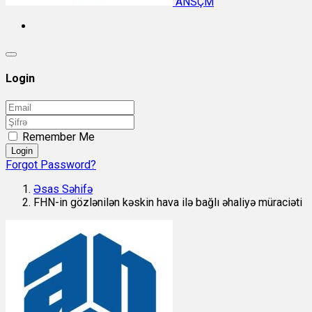
ANSÇM
Login
Remember Me
Login
Forgot Password?
Əsas Səhifə
FHN-in gözlənilən kəskin hava ilə bağlı əhaliyə müraciəti