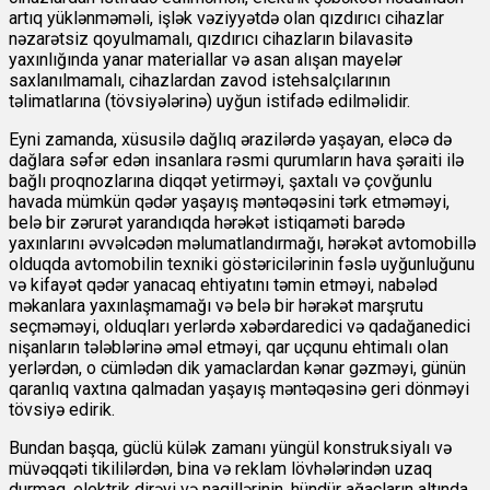
artıq yüklənməməli, işlək vəziyyətdə olan qızdırıcı cihazlar
nəzarətsiz qoyulmamalı, qızdırıcı cihazların bilavasitə
yaxınlığında yanar materiallar və asan alışan mayelər
saxlanılmamalı, cihazlardan zavod istehsalçılarının
təlimatlarına (tövsiyələrinə) uyğun istifadə edilməlidir.
Eyni zamanda, xüsusilə dağlıq ərazilərdə yaşayan, eləcə də
dağlara səfər edən insanlara rəsmi qurumların hava şəraiti ilə
bağlı proqnozlarına diqqət yetirməyi, şaxtalı və çovğunlu
havada mümkün qədər yaşayış məntəqəsini tərk etməməyi,
belə bir zərurət yarandıqda hərəkət istiqaməti barədə
yaxınlarını əvvəlcədən məlumatlandırmağı, hərəkət avtomobillə
olduqda avtomobilin texniki göstəricilərinin fəslə uyğunluğunu
və kifayət qədər yanacaq ehtiyatını təmin etməyi, nabələd
məkanlara yaxınlaşmamağı və belə bir hərəkət marşrutu
seçməməyi, olduqları yerlərdə xəbərdaredici və qadağanedici
nişanların tələblərinə əməl etməyi, qar uçqunu ehtimalı olan
yerlərdən, o cümlədən dik yamaclardan kənar gəzməyi, günün
qaranlıq vaxtına qalmadan yaşayış məntəqəsinə geri dönməyi
tövsiyə edirik.
Bundan başqa, güclü külək zamanı yüngül konstruksiyalı və
müvəqqəti tikililərdən, bina və reklam lövhələrindən uzaq
durmaq, elektrik dirəyi və naqillərinin, hündür ağacların altında