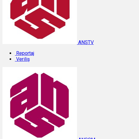
ANSTV
Reportaj
Veriliş