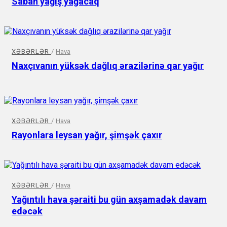
Sabah yağış yağacaq
XƏBƏRLƏR
/
Hava
Naxçıvanın yüksək dağlıq ərazilərinə qar yağır
XƏBƏRLƏR
/
Hava
Rayonlara leysan yağır, şimşək çaxır
XƏBƏRLƏR
/
Hava
Yağıntılı hava şəraiti bu gün axşamadək davam
edəcək