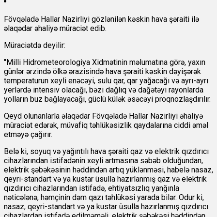
Fövqəladə Hallar Nazirliyi gözlənilən kəskin hava şəraiti ilə
əlaqədar əhaliyə müraciət edib.
Müraciətdə deyilir:
"Milli Hidrometeorologiya Xidmətinin məlumatına görə, yaxın
günlər ərzində ölkə ərazisində hava şəraiti kəskin dəyişərək
temperaturun xeyli enəcəyi, sulu qar, qar yağacağı və ayrı-ayrı
yerlərdə intensiv olacağı, bəzi dağlıq və dağətəyi rayonlarda
yolların buz bağlayacağı, güclü külək əsəcəyi proqnozlaşdırılır.
Qeyd olunanlarla əlaqədar Fövqəladə Hallar Nazirliyi əhaliyə
müraciət edərək, müvafiq təhlükəsizlik qaydalarına ciddi əməl
etməyə çağırır.
Belə ki, soyuq və yağıntılı hava şəraiti qaz və elektrik qızdırıcı
cihazlarından istifadənin xeyli artmasına səbəb olduğundan,
elektrik şəbəkəsinin həddindən artıq yüklənməsi, habelə nasaz,
qeyri-standart və ya kustar üsulla hazırlanmış qaz və elektrik
qızdırıcı cihazlarından istifadə, ehtiyatsızlıq yanğınla
nəticələnə, həmçinin dəm qazı təhlükəsi yarada bilər. Odur ki,
nasaz, qeyri-standart və ya kustar üsulla hazırlanmış qızdırıcı
cihazlardan istifadə edilməməli, elektrik şəbəkəsi həddindən