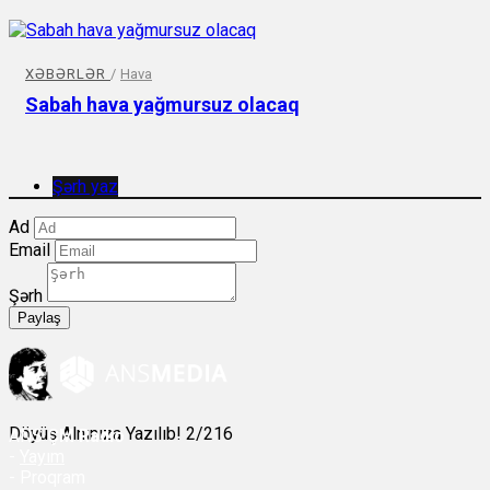
XƏBƏRLƏR
/
Hava
Sabah hava yağmursuz olacaq
Şərh yaz
Ad
Email
Şərh
Paylaş
Döyüş Alnınıza Yazılıb! 2/216
ANS
ÇM Radio
-
Yayım
- Proqram