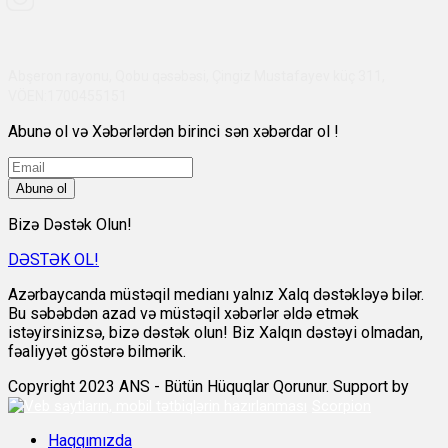
Abşeron rayonu, Qobu qəsəbəsi, Çingiz Mustafayev küç 311,
VÖEN:1700455151
Abunə ol və Xəbərlərdən birinci sən xəbərdar ol !
Abunə ol
Bizə Dəstək Olun!
DƏSTƏK OL!
Azərbaycanda müstəqil medianı yalnız Xalq dəstəkləyə bilər.
Bu səbəbdən azad və müstəqil xəbərlər əldə etmək
istəyirsinizsə, bizə dəstək olun! Biz Xalqın dəstəyi olmadan,
fəaliyyət göstərə bilmərik.
Copyright 2023 ANS - Bütün Hüquqlar Qorunur. Support by
Scorpion
Haqqımızda