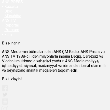
ANS
PRESS
-
Xəbərlər
-
Bloq
-
Müsahibə
ANS
TV
-
Reportaj
-
Proqram
-
Film
Bizə İnanın!
ANS Media-nın bölmələri olan ANS ÇM Radio, ANS Press və
ANS TV 1988-ci ildən milyonlarla insana Dəqiq, Qərəzsiz və
Vicdanlı multimedia xəbərləri çatdırır. ANS Media maliyyə,
iqtisadiyyat, siyasət, mədəniyyət və idmandan ibarət olan milli
və beynəlxalq analitik məqalələri təqdim edir.
Bizi İzləyin!