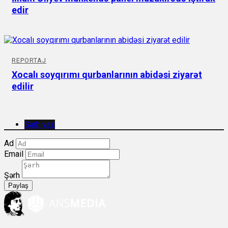
edir
REPORTAJ
Xocalı soyqırımı qurbanlarının abidəsi ziyarət
edilir
Şərh yaz
Ad
Email
Şərh
Paylaş