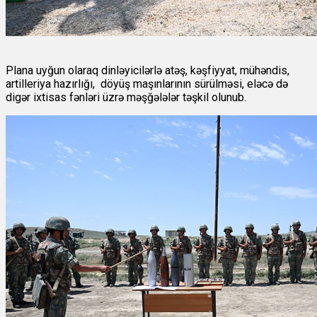
Plana uyğun olaraq dinləyicilərlə atəş, kəşfiyyat, mühəndis,
artilleriya hazırlığı, döyüş maşınlarının sürülməsi, eləcə də
digər ixtisas fənləri üzrə məşğələlər təşkil olunub.