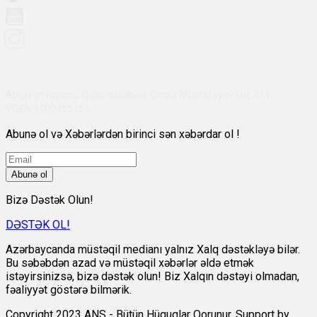
Abşeron rayonu, Qobu qəsəbəsi, Çingiz Mustafayev küç 311,
VÖEN:1700455151
Abunə ol və Xəbərlərdən birinci sən xəbərdar ol !
Abunə ol
Bizə Dəstək Olun!
DƏSTƏK OL!
Azərbaycanda müstəqil medianı yalnız Xalq dəstəkləyə bilər.
Bu səbəbdən azad və müstəqil xəbərlər əldə etmək
istəyirsinizsə, bizə dəstək olun! Biz Xalqın dəstəyi olmadan,
fəaliyyət göstərə bilmərik.
Copyright 2023 ANS - Bütün Hüquqlar Qorunur. Support by