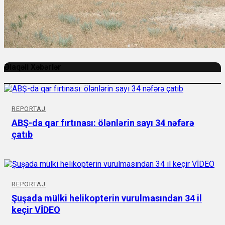
Əlaqəli Xəbərlər
REPORTAJ
ABŞ-da qar fırtınası: ölənlərin sayı 34 nəfərə
çatıb
REPORTAJ
Şuşada mülki helikopterin vurulmasından 34 il
keçir VİDEO