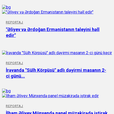
REPORTAJ
"Əliyev və Ərdoğan Ermənistanın taleyini həll
edir"
REPORTAJ
İrəvanda "Sülh Körpüsü" adlı dəyirmi masanın 2-
ci günü...
REPORTAJ
İlham Əliyev Münxendə panel müzakirədə iştirak