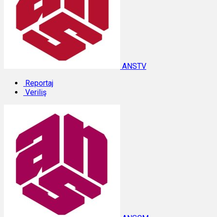
ANSTV
Reportaj
Veriliş