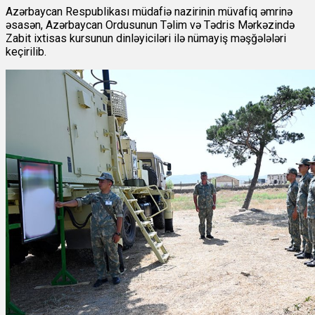
Azərbaycan Respublikası müdafiə nazirinin müvafiq əmrinə
əsasən, Azərbaycan Ordusunun Təlim və Tədris Mərkəzində
Zabit ixtisas kursunun dinləyiciləri ilə nümayiş məşğələləri
keçirilib.