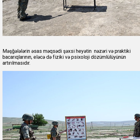
Məşğələlərin əsas məqsədi şəxsi heyətin nəzəri və praktiki
bacarıqlarının, eləcə də fiziki və psixoloji dözümlülüyünün
artırılmasıdır.