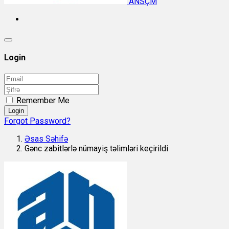
ANSÇM
Login
Remember Me
Login
Forgot Password?
Əsas Səhifə
Gənc zabitlərlə nümayiş təlimləri keçirildi