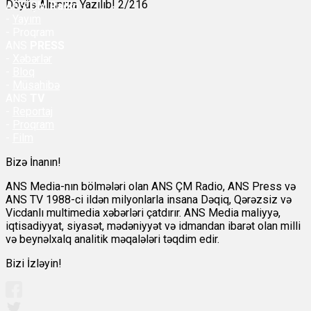
Döyüş Alnınıza Yazılıb! 2/216
ANS
ÇM Radio
-
Yayım
- Proqram
ANS
PRESS
-
Xəbərlər
-
Bloq
-
Müsahibə
ANS
TV
-
Reportaj
-
Proqram
-
Film
Bizə İnanın!
ANS Media-nın bölmələri olan ANS ÇM Radio, ANS Press və
ANS TV 1988-ci ildən milyonlarla insana Dəqiq, Qərəzsiz və
Vicdanlı multimedia xəbərləri çatdırır. ANS Media maliyyə,
iqtisadiyyat, siyasət, mədəniyyət və idmandan ibarət olan milli
və beynəlxalq analitik məqalələri təqdim edir.
Bizi İzləyin!