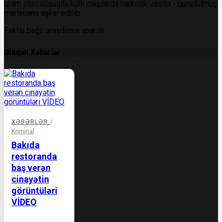
qram olan xüsusilə külli miqdarda narkotik vasitə - qurudulmuş
marixuana aşkar edilib.
Faktla bağlı araşdırma aparılır.
Əlaqəli Xəbərlər
XƏBƏRLƏR
/
Kriminal
Bakıda
restoranda
baş verən
cinayətin
görüntüləri
VİDEO