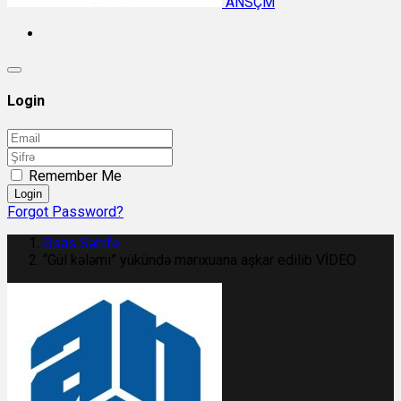
ANSÇM
Login
Remember Me
Login
Forgot Password?
Əsas Səhifə
“Gül kələmi” yükündə marixuana aşkar edilib VİDEO