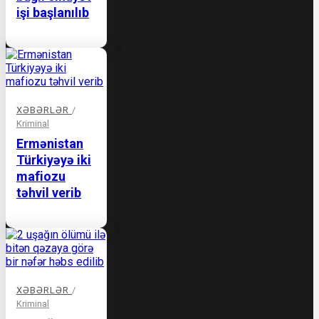
işi başlanılıb
XƏBƏRLƏR
/
Kriminal
Ermənistan
Türkiyəyə iki
mafiozu
təhvil verib
XƏBƏRLƏR
/
Kriminal