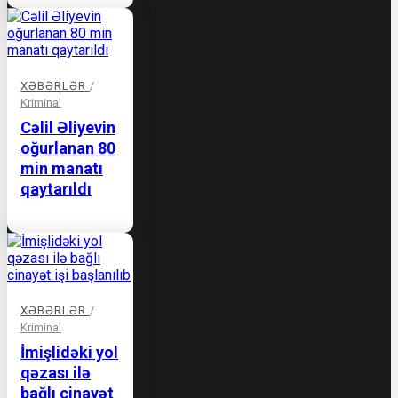
XƏBƏRLƏR
/
Kriminal
Cəlil Əliyevin
oğurlanan 80
min manatı
qaytarıldı
XƏBƏRLƏR
/
Kriminal
İmişlidəki yol
qəzası ilə
bağlı cinayət