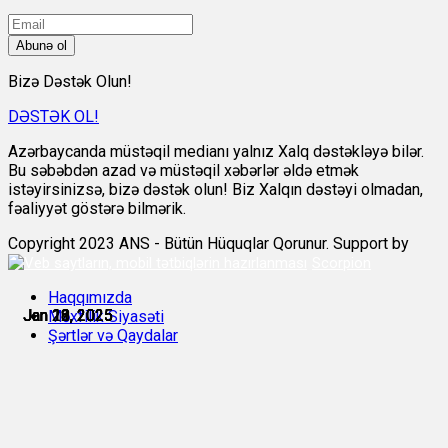
Abunə ol
Bizə Dəstək Olun!
DƏSTƏK OL!
Azərbaycanda müstəqil medianı yalnız Xalq dəstəkləyə bilər.
Bu səbəbdən azad və müstəqil xəbərlər əldə etmək
istəyirsinizsə, bizə dəstək olun! Biz Xalqın dəstəyi olmadan,
fəaliyyət göstərə bilmərik.
Copyright 2023 ANS - Bütün Hüquqlar Qorunur. Support by
Scorpion
Haqqımızda
Jan 16, 2025
Jan 18, 2025
Jan 18, 2025
Jan 19, 2025
Jan 21, 2025
Jan 22, 2025
Məxfilik Siyasəti
Şərtlər və Qaydalar