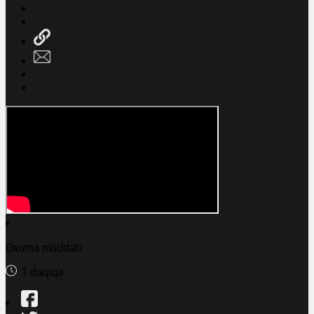
Oxuma müddəti:
1 dəqiqə