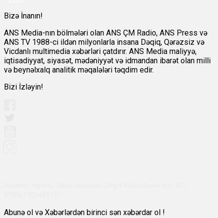
Bizə İnanın!
ANS Media-nın bölmələri olan ANS ÇM Radio, ANS Press və
ANS TV 1988-ci ildən milyonlarla insana Dəqiq, Qərəzsiz və
Vicdanlı multimedia xəbərləri çatdırır. ANS Media maliyyə,
iqtisadiyyat, siyasət, mədəniyyət və idmandan ibarət olan milli
və beynəlxalq analitik məqalələri təqdim edir.
Bizi İzləyin!
Abşeron rayonu, Qobu qəsəbəsi, Çingiz Mustafayev küç 311,
VÖEN:1700455151
Abunə ol və Xəbərlərdən birinci sən xəbərdar ol !