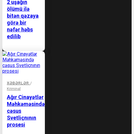
2 uşağın
ölümü ilə
bitən qəzaya
görə bir
nəfər həbs
edilib
XƏBƏRLƏR
/
Kriminal
Ağır Cinayətlər
Məhkəməsində
cəsus
Svetliçnının
prosesi