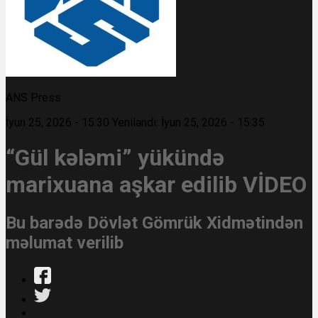
ANS Press
İyun 25, 2026 - 15:30
Yeniləndi: İyun 25, 2026 - 15:35
“Gül kələmi” yükündə
marixuana aşkar edilib VİDEO
Bu barədə Dövlət Gömrük Xidmətindən
məlumat verilib