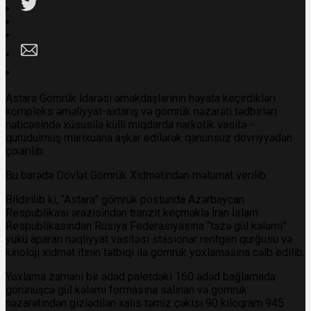
Astara Gömrük İdarəsi əməkdaşlarının həyata keçirdikləri
kompleks əməliyyat-axtarış və gömrük nəzarəti tədbirləri
nəticəsində xüsusilə külli miqdarda narkotik vasitə -
qurudulmuş marixuana aşkar edilərək qanunsuz dövriyyədən
çıxarılıb.
Bu barədə Dövlət Gömrük Xidmətindən məlumat verilib.
Bildirilib ki, “Astara” gömrük postunda Azərbaycan
Respublikası ərazisindən tranzit keçməklə İran İslam
Respublikasından Rusiya Federasiyasına “təzə gül kələmi”
yükü aparan nəqliyyat vasitəsi stasionar rentgen qurğusu və
kinoloji xidmət itinin tətbiqi ilə gömrük yoxlamasına cəlb edilib.
Yoxlama zamanı bir ədəd paletdəki 160 ədəd bağlamada
görünüşcə gül kələmi formasına salınan və gömrük
nəzarətindən gizlədilən xalis təmiz çəkisi 90 kiloqram 945