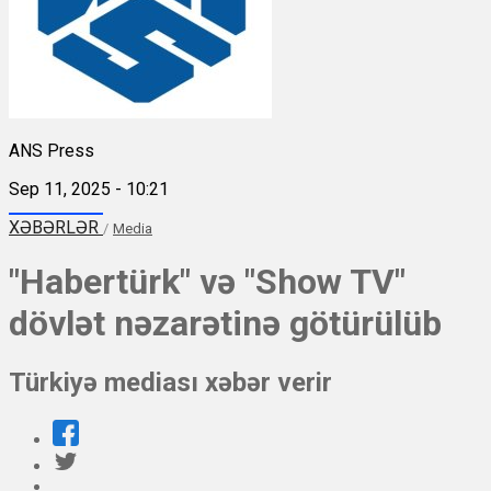
ANS Press
Sep 11, 2025 - 10:21
XƏBƏRLƏR
/
Media
"Habertürk" və "Show TV"
dövlət nəzarətinə götürülüb
Türkiyə mediası xəbər verir