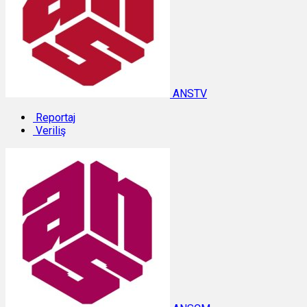
ANSTV
Reportaj
Veriliş