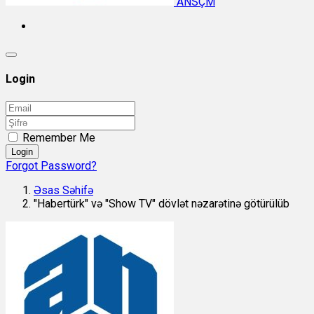
ANSÇM
Login
Remember Me
Login
Forgot Password?
Əsas Səhifə
"Habertürk" və "Show TV" dövlət nəzarətinə götürülüb