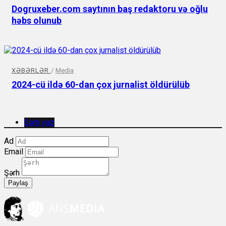
Dogruxeber.com saytının baş redaktoru və oğlu
həbs olunub
XƏBƏRLƏR
/
Media
2024-cü ildə 60-dan çox jurnalist öldürülüb
Şərh yaz
Ad
Email
Şərh
Paylaş