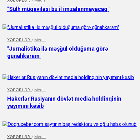
XƏBƏRLƏR
/
Media
"Sülh müqaviləsi bu il imzalanmayacaq"
XƏBƏRLƏR
/
Media
"Jurnalistika ilə məşğul olduğuma görə
günahkaram"
XƏBƏRLƏR
/
Media
Hakerlər Rusiyanın dövlət media holdinqinin
yayımını kəsib
XƏBƏRLƏR
/
Media