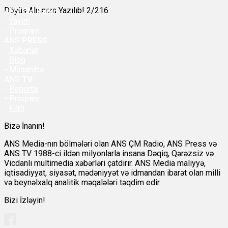
Döyüş Alnınıza Yazılıb! 2/216
ANS
ÇM Radio
-
Yayım
- Proqram
ANS
PRESS
-
Xəbərlər
-
Bloq
-
Müsahibə
ANS
TV
-
Reportaj
-
Proqram
-
Film
Bizə İnanın!
ANS Media-nın bölmələri olan ANS ÇM Radio, ANS Press və
ANS TV 1988-ci ildən milyonlarla insana Dəqiq, Qərəzsiz və
Vicdanlı multimedia xəbərləri çatdırır. ANS Media maliyyə,
iqtisadiyyat, siyasət, mədəniyyət və idmandan ibarət olan milli
və beynəlxalq analitik məqalələri təqdim edir.
Bizi İzləyin!