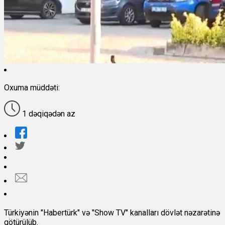
Oxuma müddəti:
1 dəqiqədən az
Türkiyənin "Habertürk" və "Show TV" kanalları dövlət nəzarətinə
götürülüb.