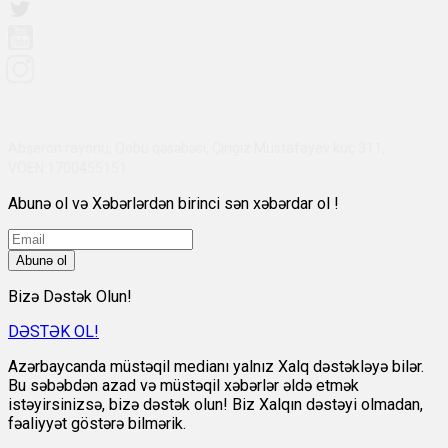
Abşeron rayonu, Qobu qəsəbəsi, Çingiz Mustafayev küç 311,
VÖEN:1700455151
Abunə ol və Xəbərlərdən birinci sən xəbərdar ol !
Abunə ol
Bizə Dəstək Olun!
DƏSTƏK OL!
Azərbaycanda müstəqil medianı yalnız Xalq dəstəkləyə bilər.
Bu səbəbdən azad və müstəqil xəbərlər əldə etmək
istəyirsinizsə, bizə dəstək olun! Biz Xalqın dəstəyi olmadan,
fəaliyyət göstərə bilmərik.