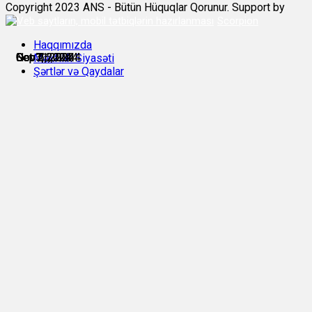
Copyright 2023 ANS - Bütün Hüquqlar Qorunur. Support by
Scorpion
Haqqımızda
Sep 5, 2024
Sep 16, 2024
Oct 1, 2024
Oct 7, 2024
Oct 31, 2024
Nov 2, 2024
Məxfilik Siyasəti
Şərtlər və Qaydalar