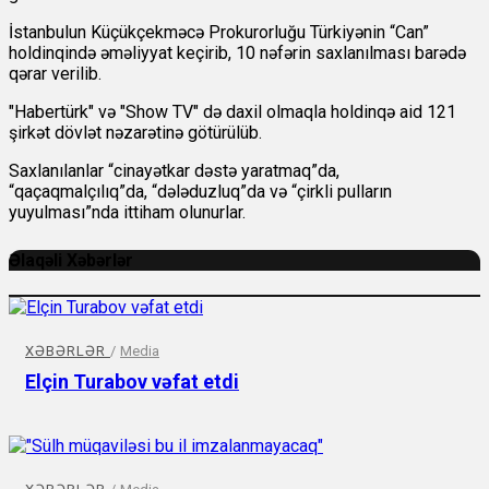
İstanbulun Küçükçekməcə Prokurorluğu Türkiyənin “Can”
holdinqində əməliyyat keçirib, 10 nəfərin saxlanılması barədə
qərar verilib.
"Habertürk" və "Show TV" də daxil olmaqla holdinqə aid 121
şirkət dövlət nəzarətinə götürülüb.
Saxlanılanlar “cinayətkar dəstə yaratmaq”da,
“qaçaqmalçılıq”da, “dələduzluq”da və “çirkli pulların
yuyulması”nda ittiham olunurlar.
Əlaqəli Xəbərlər
XƏBƏRLƏR
/
Media
Elçin Turabov vəfat etdi