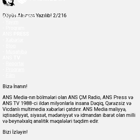
Döyüş Alnınıza Yazılıb! 2/216
ANS
ÇM Radio
-
Yayım
- Proqram
ANS
PRESS
-
Xəbərlər
-
Bloq
-
Müsahibə
ANS
TV
-
Reportaj
-
Proqram
-
Film
Bizə İnanın!
ANS Media-nın bölmələri olan ANS ÇM Radio, ANS Press və
ANS TV 1988-ci ildən milyonlarla insana Dəqiq, Qərəzsiz və
Vicdanlı multimedia xəbərləri çatdırır. ANS Media maliyyə,
iqtisadiyyat, siyasət, mədəniyyət və idmandan ibarət olan milli
və beynəlxalq analitik məqalələri təqdim edir.
Bizi İzləyin!