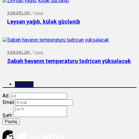
XƏBƏRLƏR
/
Hava
Leysan yağıb, külək güclənib
XƏBƏRLƏR
/
Hava
Sabah havanın temperaturu tədricən yüksələcək
Şərh yaz
Ad
Email
Şərh
Paylaş