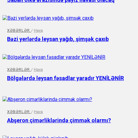
XƏBƏRLƏR
/
Hava
Bəzi yerlərdə leysan yağıb, şimşək çaxıb
XƏBƏRLƏR
/
Hava
Bölgələrdə leysan fəsadlar yaradır YENİLƏNİR
XƏBƏRLƏR
/
Hava
Abşeron çimərliklərində çimmək olarmı?