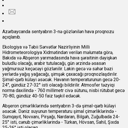
Azərbaycanda sentyabrın 3-nə gözlənilən hava proqnozu
açıqlanıb.
Ekologiya və Təbii Sərvətlər Nazirliyinin Milli
Hidrometeorologiya Xidmətindən verilən məlumata görə,
Bakıda və Abşeron yarımadasında hava şəraitinin dəyişkən
buludlu olacağı, arabir tutulacağı, gün ərzində əsasən
yağmursuz keçəcəyi gözlənilir. Lakin gecə və səhər bəzi
yerlərdə yağış yağacağı, şimşək çaxacağı proqnozlaşdırılır.
Şimal-qərb küləyi əsəcək. Havanın temperaturunun gecə 20-
24°, gündüz 27-32° isti olacağı bildirilir. Atmosfer təzyiqi
norma daxilində - 760 millimetr civə sütunu, nisbi rütubət gecə
70-80, gündüz 40-50 faiz təşkil edəcək.
Abşeron çimərliklərində sentyabrın 3-də şimal-qərb küləyi
əsəcək. Dəniz suyunun temperaturu şimal çimərliklərində -
Sumqayıt, Novxanı, Pirşağı, Nardaran, Bilgəh, Zuğulbada 24-
25° isti, cənub çimərliklərində - Türkan, Hövsan, Sahil, Şıxda
25-26° isti olacaq.