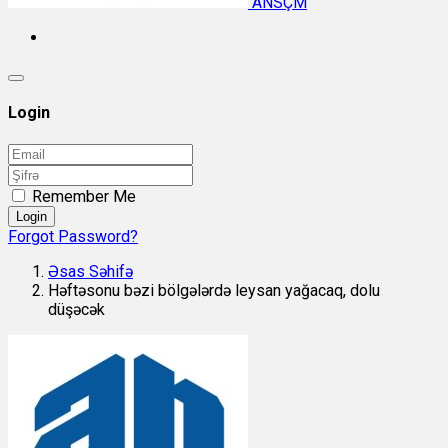
ANSÇM
Login
Remember Me
Login
Forgot Password?
Əsas Səhifə
Həftəsonu bəzi bölgələrdə leysan yağacaq, dolu
düşəcək