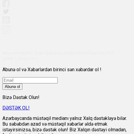
Abşeron rayonu, Qobu qəsəbəsi, Çingiz Mustafayev küç 311,
VÖEN:1700455151
Abunə ol və Xəbərlərdən birinci sən xəbərdar ol !
Abunə ol
Bizə Dəstək Olun!
DƏSTƏK OL!
Azərbaycanda müstəqil medianı yalnız Xalq dəstəkləyə bilər.
Bu səbəbdən azad və müstəqil xəbərlər əldə etmək
istəyirsinizsə, bizə dəstək olun! Biz Xalqın dəstəyi olmadan,