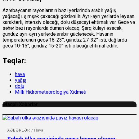
Azərbaycanın rayonlarının bəzi yerlərində arabir yağış
yağacağı, şimşək çaxacağı gözlənilir. Ayrı-ayrı yerlərdə leysan
xarakterli, intensiv olacağı, dolu düşəcəyi ehtimalı var. Gecə və
səhər bəzi rayonlarda duman olacaq. Şərq küləyi əsəcək,
gündüz ayrı-ayrı yerlərdə arabir güclənəcək. Havanın
temperaturunun gecə 18-23°, gündüz 27-32° isti, dağlarda
gecə 10-15°, gündüz 15-20° isti olacağı ehtimal edilir.
Teqlər:
hava
yağış
dolu
Milli Hidrometeorologiya Xidməti
Əlaqəli Xəbərlər
XƏBƏRLƏR
/
Hava
Sabah ölkə ərazisində payız havası olacaq