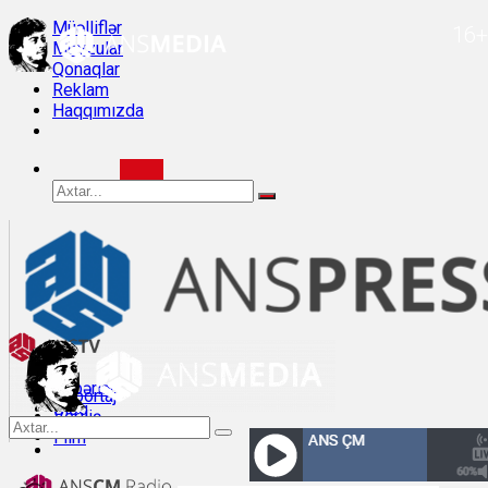
Müəlliflər
16+
Mövzular
Qonaqlar
Reklam
Haqqımızda
Xəbərlər
Reportaj
Bloq
Veriliş
Müsahibə
Film