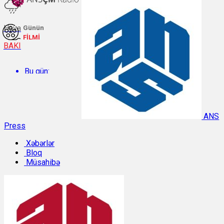
Hava
Günün
FİLMİ
BAKI
Bu gün:
Temperatur: 27.1°C. Rütubət: 58%.
ANS
Press
Sabah:
Xəbərlər
Bloq
Temperatur: 28.4°C. Rütubət: 57%.
Müsahibə