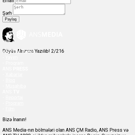
Email
Şərh
Paylaş
Döyüş Alnınıza Yazılıb! 2/216
ANS
ÇM Radio
-
Yayım
- Proqram
ANS
PRESS
-
Xəbərlər
-
Bloq
-
Müsahibə
ANS
TV
-
Reportaj
-
Proqram
-
Film
Bizə İnanın!
ANS Media-nın bölmələri olan ANS ÇM Radio, ANS Press və