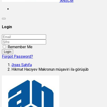
ANSÇM
Login
Remember Me
Login
Forgot Password?
Əsas Səhifə
Hikmət Hacıyev Makronun müşaviri ilə görüşüb