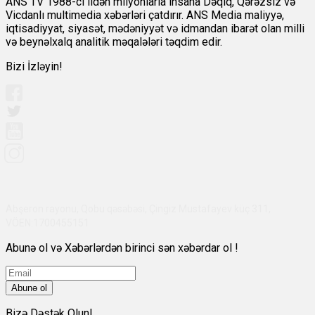
ANS TV 1988-ci ildən milyonlarla insana Dəqiq, Qərəzsiz və
Vicdanlı multimedia xəbərləri çatdırır. ANS Media maliyyə,
iqtisadiyyat, siyasət, mədəniyyət və idmandan ibarət olan milli
və beynəlxalq analitik məqalələri təqdim edir.
Bizi İzləyin!
Abşeron rayonu, Qobu qəsəbəsi, Çingiz Mustafayev küç 311,
VÖEN:1700455151
Abunə ol və Xəbərlərdən birinci sən xəbərdar ol !
Abunə ol
Bizə Dəstək Olun!