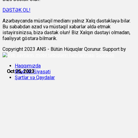
DƏSTƏK OL!
Azərbaycanda müstəqil medianı yalnız Xalq dəstəkləyə bilər.
Bu səbəbdən azad və müstəqil xəbərlər əldə etmək
istəyirsinizsə, bizə dəstək olun! Biz Xalqın dəstəyi olmadan,
fəaliyyət göstərə bilmərik.
Copyright 2023 ANS - Bütün Hüquqlar Qorunur. Support by
Scorpion
Haqqımızda
Oct 25, 2023
Oct 25, 2023
Oct 25, 2023
Oct 25, 2023
Oct 25, 2023
Oct 26, 2023
Məxfilik Siyasəti
Şərtlər və Qaydalar