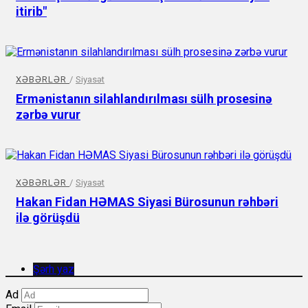
itirib"
XƏBƏRLƏR
/
Siyasət
Ermənistanın silahlandırılması sülh prosesinə
zərbə vurur
XƏBƏRLƏR
/
Siyasət
Hakan Fidan HƏMAS Siyasi Bürosunun rəhbəri
ilə görüşdü
Şərh yaz
Ad