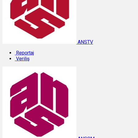
ANSTV
Reportaj
Veriliş