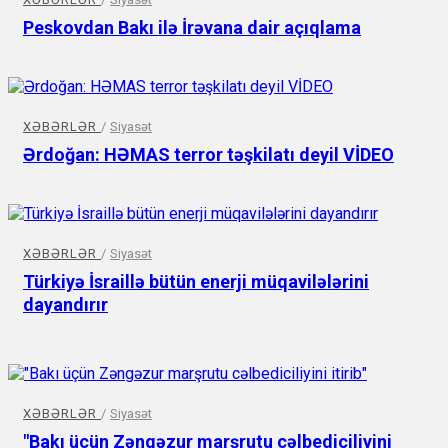
Peskovdan Bakı ilə İrəvana dair açıqlama
XƏBƏRLƏR
/
Siyasət
Ərdoğan: HƏMAS terror təşkilatı deyil VİDEO
XƏBƏRLƏR
/
Siyasət
Türkiyə İsraillə bütün enerji müqavilələrini
dayandırır
XƏBƏRLƏR
/
Siyasət
"Bakı üçün Zəngəzur marşrutu cəlbediciliyini