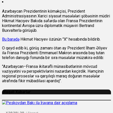
Azərbaycan Prezidentinin köməkçisi, Prezident
Administrasiyasının Xarici siyasət məsələləri şöbəsinin müdiri
Hikmət Hacıyev Bakıda səfərdə olan Fransa Prezidentinin
kontinental Avropa üzrə diplomatik müşaviri Bertrand
Buxvalterlə görüşüb.
Bu barədə
Hikmət Hacıyev özünün "X" hesabında bildirib.
O qeyd edib ki, görüş zamanı ötən ay Prezident İlham Əliyev
ilə Fransa Prezidenti Emmanuel Makron arasında baş tutan
telefon danışığı fonunda bir sıra məsələlər müzakirə edilib:
"Azərbaycan–Fransa ikitərəfli münasibətlərinin mövcud
vəziyyətini və perspektivlərini nəzərdən keçirdik. Həmçinin
regional proseslər və qarşılıqlı maraq doğuran məsələlər
ətrafında fikir mübadiləsi apardıq".
Əlaqəli Xəbərlər
XƏBƏRLƏR
/
Siyasət