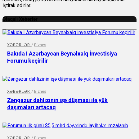
iştirak edirlər.
Əlaqəli Xəbərlər
XƏBƏRLƏR
/
Biznes
Bakıda I Azərbaycan Beynəlxalq İnvestisiya
Forumu keçirilir
XƏBƏRLƏR
/
Biznes
Zəngəzur dəhlizinin işə düşməsi ilə yük
daşımaları artacaq
XƏBƏRLƏR
/
Biznes