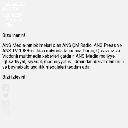
-
Müsahibə
ANS
TV
-
Reportaj
-
Proqram
-
Film
Bizə İnanın!
ANS Media-nın bölmələri olan ANS ÇM Radio, ANS Press və
ANS TV 1988-ci ildən milyonlarla insana Dəqiq, Qərəzsiz və
Vicdanlı multimedia xəbərləri çatdırır. ANS Media maliyyə,
iqtisadiyyat, siyasət, mədəniyyət və idmandan ibarət olan milli
və beynəlxalq analitik məqalələri təqdim edir.
Bizi İzləyin!