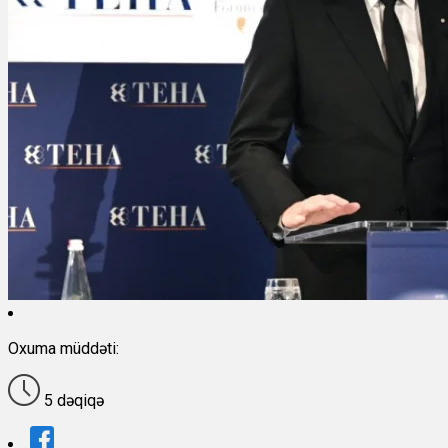
Oxuma müddəti:
5 dəqiqə