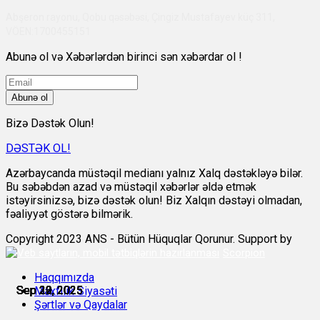
Abşeron rayonu, Qobu qəsəbəsi, Çingiz Mustafayev küç 311,
VÖEN:1700455151
Abunə ol və Xəbərlərdən birinci sən xəbərdar ol !
Abunə ol
Bizə Dəstək Olun!
DƏSTƏK OL!
Azərbaycanda müstəqil medianı yalnız Xalq dəstəkləyə bilər.
Bu səbəbdən azad və müstəqil xəbərlər əldə etmək
istəyirsinizsə, bizə dəstək olun! Biz Xalqın dəstəyi olmadan,
fəaliyyət göstərə bilmərik.
Copyright 2023 ANS - Bütün Hüquqlar Qorunur. Support by
Scorpion
Haqqımızda
Sep 22, 2025
Sep 22, 2025
Sep 22, 2025
Sep 23, 2025
Sep 29, 2025
Sep 30, 2025
Məxfilik Siyasəti
Şərtlər və Qaydalar