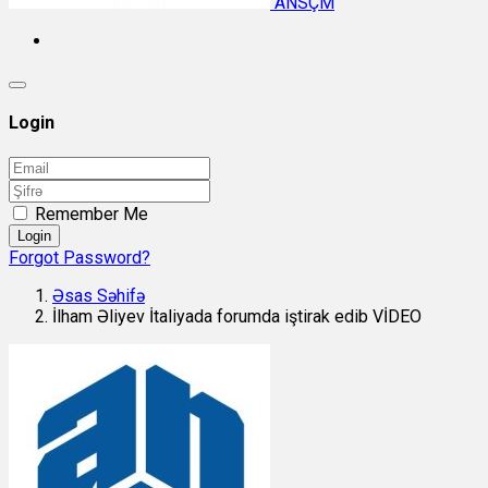
ANSÇM
Login
Remember Me
Login
Forgot Password?
Əsas Səhifə
İlham Əliyev İtaliyada forumda iştirak edib VİDEO