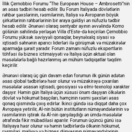
İllik Çernobbio Forumu “The European House – Ambrosetti”nin
ən əsas tədbiri hesab edilir. Bu Forum İtaliyada dövlətlərin
rəhbər şəxslərinin, rəsmilərinin, İtaliya və Avropanın böyük
şirkətlərinin rəhbərlərinin bir araya gəldiyi ən nüfuzlu tədbir
hesab edilir. Ənənəvi olaraq sentyabr ayının əvvəlində Komo
gölünün sahilində yerləşən Villa d'Este-də keçirilən Çernobbio
Forumu yüksək səviyyəli qonaqlar, beynəlxalq siyasi və
iqtisadi səhnənin aparıcı liderləri ilə görüşmək və müzakirələr
aparmağa şərait yaradır. Forum zamanı nüfuzlu ekspertlərin
töhfəsi ilə biznes ictimaiyyəti və İtaliya üçün aktual olan
məsələlərlə bağlı hazırlanmış ən mühüm tədqiqatlar təqdim
keçirilir.
Ənənəvi olaraq üç gün davam edən forumun ilk günün adətən
əsas qlobal tədbirlərə həsr olunur və müzakirəyə çıxarılan
məsələlər əsasən iqtisadi, geosiyasi və elmi-texnoloji xarakter
daşıyır. Həmin gün İtaliya üçün xüsusi önəm daşıyan ölkələrin
dövlət və hökumət başçıları, həmçinin rəsmi şəxsləri əsas
qonaq qismində çıxış edirlər. İkinci gündə isə diqqət daha çox
Avropaya yetirilir, Aİ-nin bütün institutların nümayəndələrinin və
rəsmilərinin iştirak ilə Aİ-nin qarşılaşdığı ən ümdə məsələlər
ətrafında fikir mübadiləsi aparılır. Forumun üçüncü günü isə
İtaliyaya həsr olunur və həmin tədbirlərdə ölkənin hökumət,
rəsmiləri, maliyyə və biznes dünyasının nümayəndələrinin