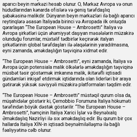
aparıcı beyin mərkəzi hesab olunur. O, Mərkəz Avropa və onun
hüdudlarından kənarda ofislərə və geniş tərəfdaşlıq
şəbəkəsinə malikdir. Dünyanın beyin mərkəzləri ilə bağlı aparıcı
reytinqlərə əsasən İtaliyada birinci və Avropada ilk onluqda
qərarlaşan “The European House – Ambrosetti” İtaliya və
Avropa şirkətləri üçün əhəmiyyət daşıyan məsələlərin müzakirə
olunduğu forumlar, müxtəlif tədbirlər keçirərək italyan
şirkətlərinin qlobal tərəfdaşları ilə əlaqələrinin yaradılmasına,
eyni zamanda, əməkdaşlığın təşviqinə xidmət edir.
“The European House – Ambrosetti”, eyni zamanda, İtaliya və
Avropa üçün potensiala malik ölkələrlə əməkdaşlığın təşviqinə
müsbət təsir göstərmək imkanına malik, ikitərəfli iqtisadi
gündəmləri inkişaf etdirmək iqtidarında olan liderləri bir araya
gətirərək yüksək səviyyəli müzakirə platformaları təqdim edir.
“The European House – Ambrosetti” müstəqil qurum olsa da,
müşahidələr göstərir ki, Çernobbio Forumuna İtaliya hökuməti
tərəfindən böyük dəstək göstərilir. “The European House –
Ambrosetti”, həmçinin İtaliya Xarici İşlər və Beynəlxalq
Əməkdaşlıq Nazirliyi ilə sıx əməkdaşlıq edir. Bu qurum bir çox
hallarda İtaliya XİN-in iqtisadi beynəlmiləlləşmə ilə bağlı
fəaliyyətinə cəlb olunur.