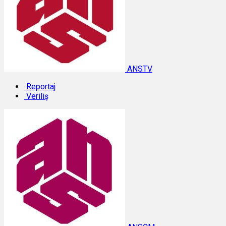
ANSTV
Reportaj
Veriliş