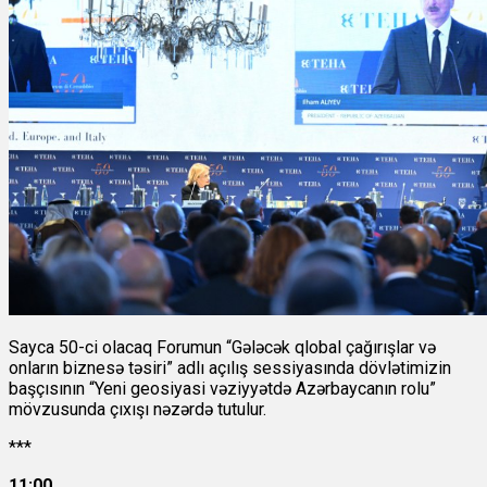
Sayca 50-ci olacaq Forumun “Gələcək qlobal çağırışlar və
onların biznesə təsiri” adlı açılış sessiyasında dövlətimizin
başçısının “Yeni geosiyasi vəziyyətdə Azərbaycanın rolu”
mövzusunda çıxışı nəzərdə tutulur.
***
11:00