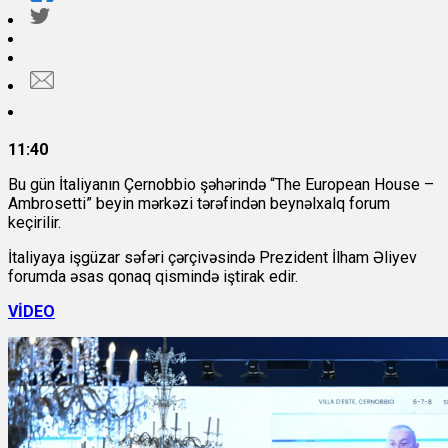
11:40
Bu gün İtaliyanın Çernobbio şəhərində “The European House –
Ambrosetti” beyin mərkəzi tərəfindən beynəlxalq forum
keçirilir.
İtaliyaya işgüzar səfəri çərçivəsində Prezident İlham Əliyev
forumda əsas qonaq qismində iştirak edir.
VİDEO