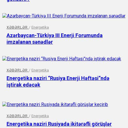
XƏBƏRLƏR
/
Energetika
Azərbaycan-Türkiyə III Enerji Forumunda
imzalanan sənədlər
XƏBƏRLƏR
/
Energetika
Energetika naziri “Rusiya Enerji Həftəsi”ndə
iştirak edəcək
XƏBƏRLƏR
/
Energetika
Energetika naziri Rusiyada ikitərəfli görüşlər