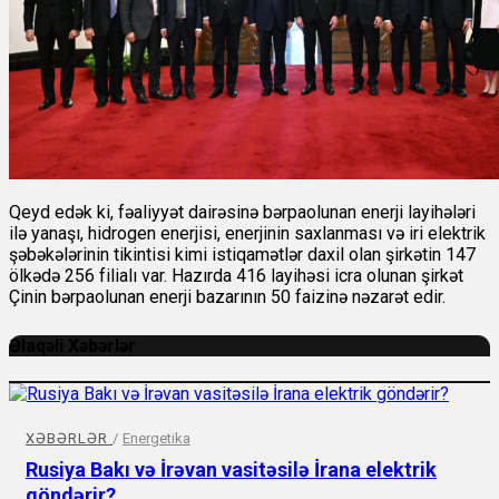
Qeyd edək ki, fəaliyyət dairəsinə bərpaolunan enerji layihələri
ilə yanaşı, hidrogen enerjisi, enerjinin saxlanması və iri elektrik
şəbəkələrinin tikintisi kimi istiqamətlər daxil olan şirkətin 147
ölkədə 256 filialı var. Hazırda 416 layihəsi icra olunan şirkət
Çinin bərpaolunan enerji bazarının 50 faizinə nəzarət edir.
Əlaqəli Xəbərlər
XƏBƏRLƏR
/
Energetika
Rusiya Bakı və İrəvan vasitəsilə İrana elektrik
göndərir?