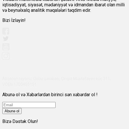
iqtisadiyyat, siyasət, mədəniyyət və idmandan ibarət olan milli
və beynəlxalq analitik məqalələri təqdim edir.
Bizi İzləyin!
Abşeron rayonu, Qobu qəsəbəsi, Çingiz Mustafayev küç 311,
VÖEN:1700455151
Abunə ol və Xəbərlərdən birinci sən xəbərdar ol !
Abunə ol
Bizə Dəstək Olun!