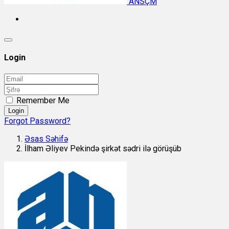
ANSÇM
Login
Remember Me
Login
Forgot Password?
Əsas Səhifə
İlham Əliyev Pekində şirkət sədri ilə görüşüb