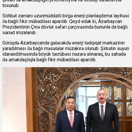
toxunub.
Söhbət zamanı uzunmüddətli birgə enerji planlaşdırma layihəsi
ilə bağlı fikir mübadiləsi aparılıb. Qeyd edək ki, Azərbaycan
Prezidentinin Çinə dövlət səfəri çərçivəsində bununla da bağlı
sənəd imzalanıb.
Görüşdə Azərbaycanda gələcəkdə enerji tədqiqat mərkəzinin
yaradılması ilə bağlı məsələlər müzakirə olunub. Şirkətin suyun
idarəedilməsində böyük təcrübəsi nəzərə alınaraq, bu sahədə
də əməkdaşlıqla bağlı fikir mübadiləsi aparılıb.