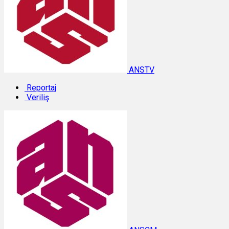
ANSTV
Reportaj
Veriliş