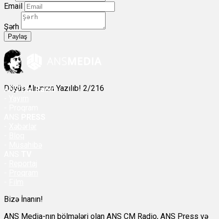
Email
Şərh
Paylaş
Döyüş Alnınıza Yazılıb! 2/216
ANS
ÇM Radio
-
Yayım
- Proqram
ANS
PRESS
-
Xəbərlər
-
Bloq
-
Müsahibə
ANS
TV
-
Reportaj
-
Proqram
-
Film
Bizə İnanın!
ANS Media-nın bölmələri olan ANS ÇM Radio, ANS Press və