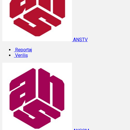
ANSTV
Reportaj
Veriliş