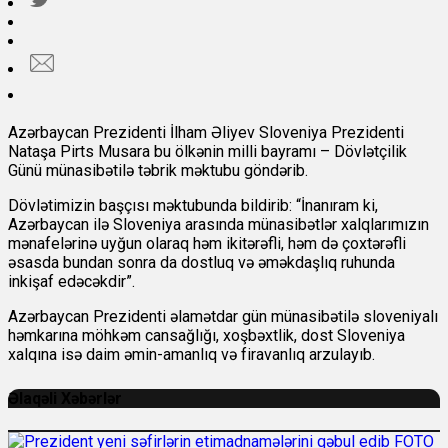
Azərbaycan Prezidenti İlham Əliyev Sloveniya Prezidenti
Nataşa Pirts Musara bu ölkənin milli bayramı – Dövlətçilik
Günü münasibətilə təbrik məktubu göndərib.
Dövlətimizin başçısı məktubunda bildirib: “İnanıram ki,
Azərbaycan ilə Sloveniya arasında münasibətlər xalqlarımızın
mənafelərinə uyğun olaraq həm ikitərəfli, həm də çoxtərəfli
əsasda bundan sonra da dostluq və əməkdaşlıq ruhunda
inkişaf edəcəkdir”.
Azərbaycan Prezidenti əlamətdar gün münasibətilə sloveniyalı
həmkarına möhkəm cansağlığı, xoşbəxtlik, dost Sloveniya
xalqına isə daim əmin-amanlıq və firavanlıq arzulayıb.
Əlaqəli Xəbərlər