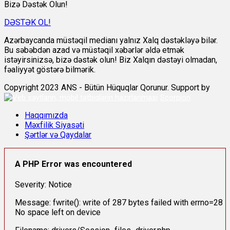
Bizə Dəstək Olun!
DƏSTƏK OL!
Azərbaycanda müstəqil medianı yalnız Xalq dəstəkləyə bilər.
Bu səbəbdən azad və müstəqil xəbərlər əldə etmək
istəyirsinizsə, bizə dəstək olun! Biz Xalqın dəstəyi olmadan,
fəaliyyət göstərə bilmərik.
Copyright 2023 ANS - Bütün Hüquqlar Qorunur. Support by
Scorpion
Haqqımızda
Məxfilik Siyasəti
Şərtlər və Qaydalar
A PHP Error was encountered
Severity: Notice
Message: fwrite(): write of 287 bytes failed with errno=28
No space left on device