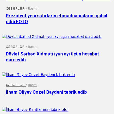
XƏBƏRLƏR
/
Rəsmi
Prezident yeni səfirlərin etimadnamələrini qəbul
edib FOTO
XƏBƏRLƏR
/
Rəsmi
Dövlət Sərhəd Xidməti iyun ayı üçün hesabat
dərc edib
XƏBƏRLƏR
/
Rəsmi
İlham Əliyev Cozef Baydeni təbrik edib