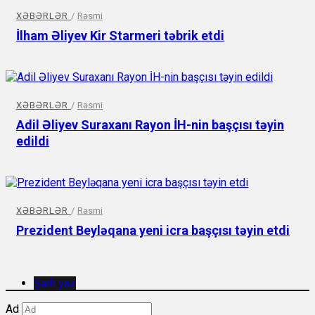
XƏBƏRLƏR
/
Rəsmi
İlham Əliyev Kir Starmeri təbrik etdi
XƏBƏRLƏR
/
Rəsmi
Adil Əliyev Suraxanı Rayon İH-nin başçısı təyin
edildi
XƏBƏRLƏR
/
Rəsmi
Prezident Beyləqana yeni icra başçısı təyin etdi
Şərh yaz
Ad