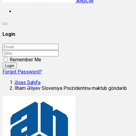
ANSÇM
Login
Remember Me
Login
Forgot Password?
Əsas Səhifə
İlham Əliyev Sloveniya Prezidentinə məktub göndərib