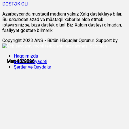
DƏSTƏK OL!
Azərbaycanda müstəqil medianı yalnız Xalq dəstəkləyə bilər.
Bu səbəbdən azad və müstəqil xəbərlər əldə etmək
istəyirsinizsə, bizə dəstək olun! Biz Xalqın dəstəyi olmadan,
fəaliyyət göstərə bilmərik.
Copyright 2023 ANS - Bütün Hüquqlar Qorunur. Support by
Scorpion
Haqqımızda
Mart 9, 2026
Mart 10, 2026
Mart 10, 2026
Mart 10, 2026
Mart 10, 2026
Mart 11, 2026
Məxfilik Siyasəti
Şərtlər və Qaydalar