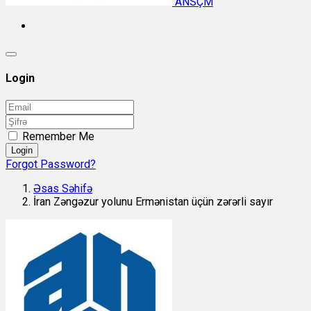
ANSÇM
Login
Remember Me
Login
Forgot Password?
Əsas Səhifə
İran Zəngəzur yolunu Ermənistan üçün zərərli sayır