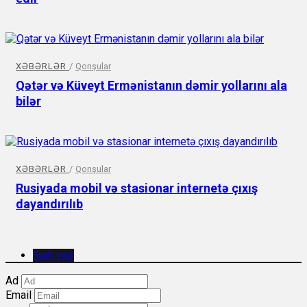
XƏBƏRLƏR
/
Qonşular
Qətər və Küveyt Ermənistanın dəmir yollarını ala
bilər
XƏBƏRLƏR
/
Qonşular
Rusiyada mobil və stasionar internetə çıxış
dayandırılıb
Şərh yaz
Ad
Email