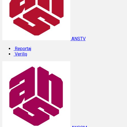
ANSTV
Reportaj
Veriliş