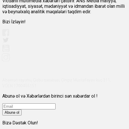
Vicdanlı multimedia xəbərləri çatdırır. ANS Media maliyyə,
iqtisadiyyat, siyasət, mədəniyyət və idmandan ibarət olan milli
və beynəlxalq analitik məqalələri təqdim edir.
Bizi İzləyin!
Abşeron rayonu, Qobu qəsəbəsi, Çingiz Mustafayev küç 311,
VÖEN:1700455151
Abunə ol və Xəbərlərdən birinci sən xəbərdar ol !
Abunə ol
Bizə Dəstək Olun!