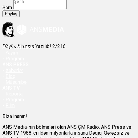
Şərh
Paylaş
Döyüş Alnınıza Yazılıb! 2/216
ANS
ÇM Radio
-
Yayım
- Proqram
ANS
PRESS
-
Xəbərlər
-
Bloq
-
Müsahibə
ANS
TV
-
Reportaj
-
Proqram
-
Film
Bizə İnanın!
ANS Media-nın bölmələri olan ANS ÇM Radio, ANS Press və
ANS TV 1988-ci ildən milyonlarla insana Dəqiq, Qərəzsiz və