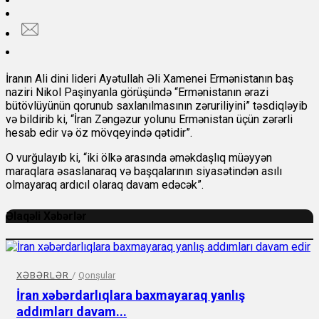
İranın Ali dini lideri Ayətullah Əli Xamenei Ermənistanın baş
naziri Nikol Paşinyanla görüşündə “Ermənistanın ərazi
bütövlüyünün qorunub saxlanılmasının zəruriliyini” təsdiqləyib
və bildirib ki, “İran Zəngəzur yolunu Ermənistan üçün zərərli
hesab edir və öz mövqeyində qətidir”.
O vurğulayıb ki, “iki ölkə arasında əməkdaşlıq müəyyən
maraqlara əsaslanaraq və başqalarının siyasətindən asılı
olmayaraq ardıcıl olaraq davam edəcək”.
Əlaqəli Xəbərlər
XƏBƏRLƏR
/
Qonşular
İran xəbərdarlıqlara baxmayaraq yanlış
addımları davam...