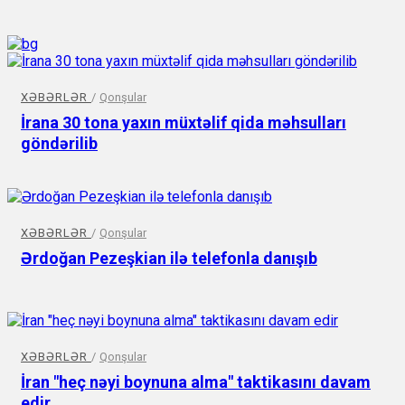
XƏBƏRLƏR
/
Qonşular
İrana 30 tona yaxın müxtəlif qida məhsulları
göndərilib
XƏBƏRLƏR
/
Qonşular
Ərdoğan Pezeşkian ilə telefonla danışıb
XƏBƏRLƏR
/
Qonşular
İran "heç nəyi boynuna alma" taktikasını davam
edir