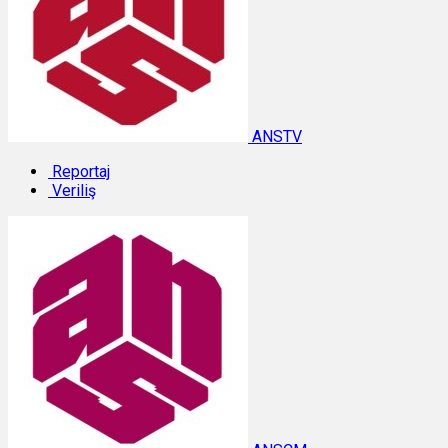
ANSTV
Reportaj
Veriliş