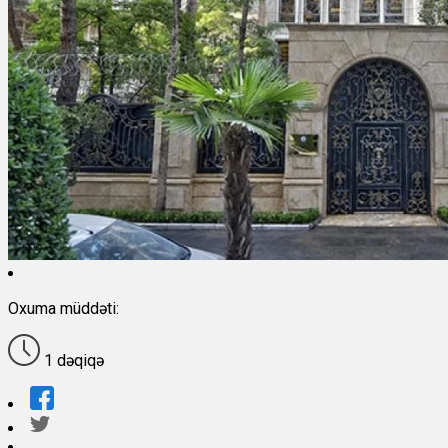
Oxuma müddəti:
1 dəqiqə