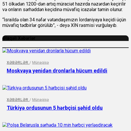
51 ölkədən 1200-dən artıq müraciət hazırda nəzərdən keçirilir
və onların sərhəddən keçidinə müvafiq icazələr təmin olunur.
“İsraildə olan 34 nəfər vətəndaşımızın İordaniyaya keçidi üçün
müvafiq tədbirlər görülüb”, - deyə XİN rəsmisi vurğulayıb.
Əlaqəli Xəbərlər
XƏBƏRLƏR
/
Münaqişə
Moskvaya yenidən dronlarla hücum edildi
XƏBƏRLƏR
/
Münaqişə
Türkiyə ordusunun 5 hərbçisi şəhid oldu