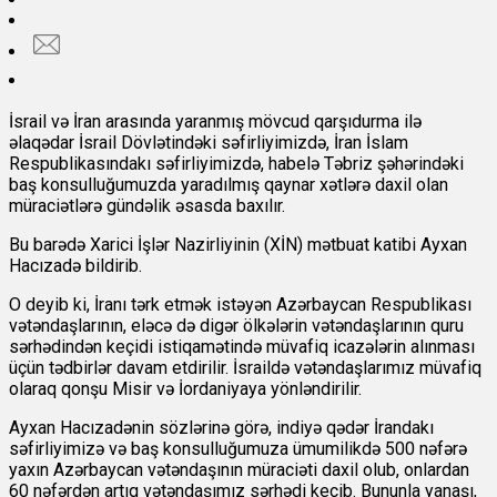
İsrail və İran arasında yaranmış mövcud qarşıdurma ilə
əlaqədar İsrail Dövlətindəki səfirliyimizdə, İran İslam
Respublikasındakı səfirliyimizdə, habelə Təbriz şəhərindəki
baş konsulluğumuzda yaradılmış qaynar xətlərə daxil olan
müraciətlərə gündəlik əsasda baxılır.
Bu barədə Xarici İşlər Nazirliyinin (XİN) mətbuat katibi Ayxan
Hacızadə bildirib.
O deyib ki, İranı tərk etmək istəyən Azərbaycan Respublikası
vətəndaşlarının, eləcə də digər ölkələrin vətəndaşlarının quru
sərhədindən keçidi istiqamətində müvafiq icazələrin alınması
üçün tədbirlər davam etdirilir. İsraildə vətəndaşlarımız müvafiq
olaraq qonşu Misir və İordaniyaya yönləndirilir.
Ayxan Hacızadənin sözlərinə görə, indiyə qədər İrandakı
səfirliyimizə və baş konsulluğumuza ümumilikdə 500 nəfərə
yaxın Azərbaycan vətəndaşının müraciəti daxil olub, onlardan
60 nəfərdən artıq vətəndaşımız sərhədi keçib. Bununla yanaşı,