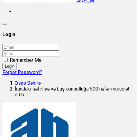
ANSÇM
Login
Remember Me
Login
Forgot Password?
Əsas Səhifə
İrandakı səfirliyə və baş konsulluğa 500 nəfər müraciət
edib