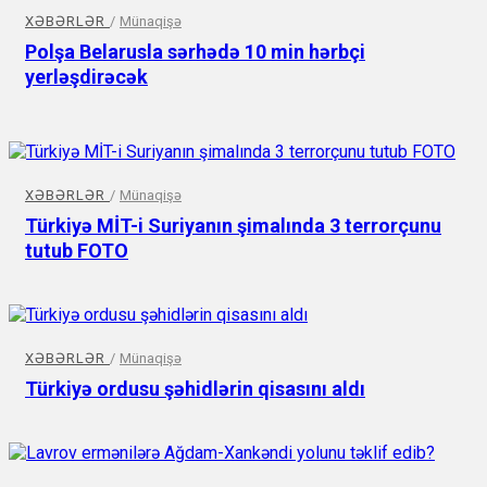
XƏBƏRLƏR
/
Münaqişə
Polşa Belarusla sərhədə 10 min hərbçi
yerləşdirəcək
XƏBƏRLƏR
/
Münaqişə
Türkiyə MİT-i Suriyanın şimalında 3 terrorçunu
tutub FOTO
XƏBƏRLƏR
/
Münaqişə
Türkiyə ordusu şəhidlərin qisasını aldı