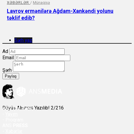
XƏBƏRLƏR
/
Münaqişə
Lavrov ermənilərə Ağdam-Xankəndi yolunu
təklif edib?
Şərh yaz
Ad
Email
Şərh
Paylaş
Döyüş Alnınıza Yazılıb! 2/216
ANS
ÇM Radio
-
Yayım
- Proqram
ANS
PRESS
-
Xəbərlər