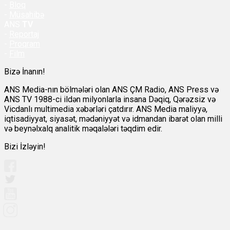
-
Bloq
-
Müsahibə
ANS
TV
-
Reportaj
-
Proqram
-
Film
Bizə İnanın!
ANS Media-nın bölmələri olan ANS ÇM Radio, ANS Press və
ANS TV 1988-ci ildən milyonlarla insana Dəqiq, Qərəzsiz və
Vicdanlı multimedia xəbərləri çatdırır. ANS Media maliyyə,
iqtisadiyyat, siyasət, mədəniyyət və idmandan ibarət olan milli
və beynəlxalq analitik məqalələri təqdim edir.
Bizi İzləyin!