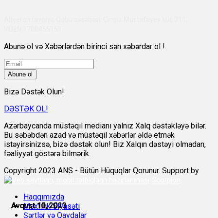
Abşeron rayonu, Qobu qəsəbəsi, Çingiz Mustafayev küç 311,
VÖEN:1700455151
Abunə ol və Xəbərlərdən birinci sən xəbərdar ol !
Abunə ol
Bizə Dəstək Olun!
DƏSTƏK OL!
Azərbaycanda müstəqil medianı yalnız Xalq dəstəkləyə bilər.
Bu səbəbdən azad və müstəqil xəbərlər əldə etmək
istəyirsinizsə, bizə dəstək olun! Biz Xalqın dəstəyi olmadan,
fəaliyyət göstərə bilmərik.
Copyright 2023 ANS - Bütün Hüquqlar Qorunur. Support by
Scorpion
Haqqımızda
Avqust 10, 2023
Avqust 10, 2023
Avqust 10, 2023
Avqust 10, 2023
Avqust 10, 2023
Avqust 11, 2023
Məxfilik Siyasəti
Şərtlər və Qaydalar