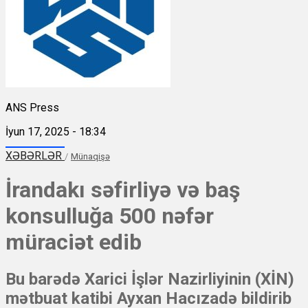
ANS Press
İyun 17, 2025 - 18:34
XƏBƏRLƏR
/
Münaqişə
İrandakı səfirliyə və baş
konsulluğa 500 nəfər
müraciət edib
Bu barədə Xarici İşlər Nazirliyinin (XİN)
mətbuat katibi Ayxan Hacızadə bildirib