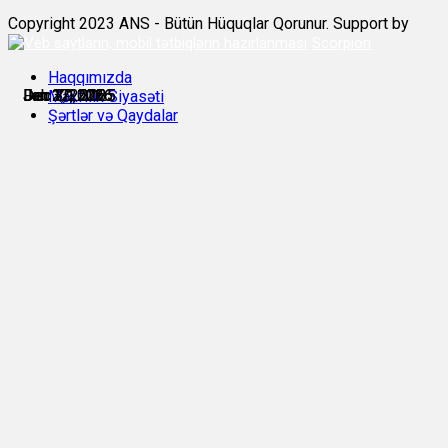
Copyright 2023 ANS - Bütün Hüquqlar Qorunur. Support by
Scorpion
Haqqımızda
Dec 29, 2025
Dec 30, 2025
Jan 3, 2026
Jan 12, 2026
Jan 27, 2026
Feb 7, 2026
Məxfilik Siyasəti
Şərtlər və Qaydalar