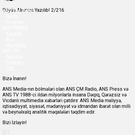
Döyüş Alnınıza Yazılıb! 2/216
ANS
ÇM Radio
-
Yayım
- Proqram
ANS
PRESS
-
Xəbərlər
-
Bloq
-
Müsahibə
ANS
TV
-
Reportaj
-
Proqram
-
Film
Bizə İnanın!
ANS Media-nın bölmələri olan ANS ÇM Radio, ANS Press və
ANS TV 1988-ci ildən milyonlarla insana Dəqiq, Qərəzsiz və
Vicdanlı multimedia xəbərləri çatdırır. ANS Media maliyyə,
iqtisadiyyat, siyasət, mədəniyyət və idmandan ibarət olan milli
və beynəlxalq analitik məqalələri təqdim edir.
Bizi İzləyin!