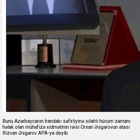
Bunu Azərbaycanın İrandakı səfirliyinə silahlı hücum zamanı
həlak olan mühafizə xidmətinin rəisi Orxan Əsgərovun atası
Rizvan Əsgərov APA-ya deyib.