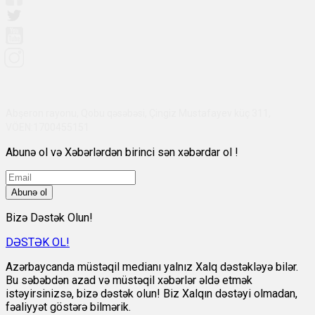
Abşeron rayonu, Qobu qəsəbəsi, Çingiz Mustafayev küç 311,
VÖEN:1700455151
Abunə ol və Xəbərlərdən birinci sən xəbərdar ol !
Abunə ol
Bizə Dəstək Olun!
DƏSTƏK OL!
Azərbaycanda müstəqil medianı yalnız Xalq dəstəkləyə bilər.
Bu səbəbdən azad və müstəqil xəbərlər əldə etmək
istəyirsinizsə, bizə dəstək olun! Biz Xalqın dəstəyi olmadan,
fəaliyyət göstərə bilmərik.