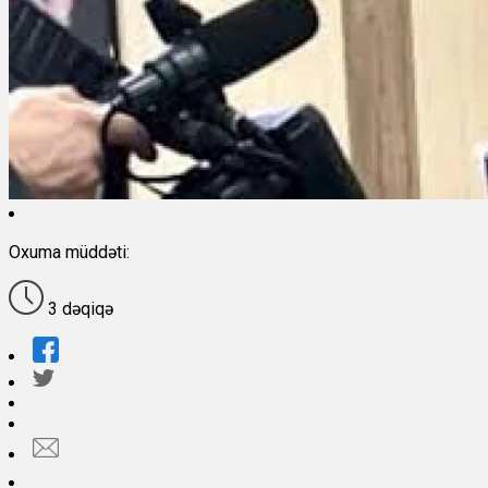
Oxuma müddəti:
3 dəqiqə