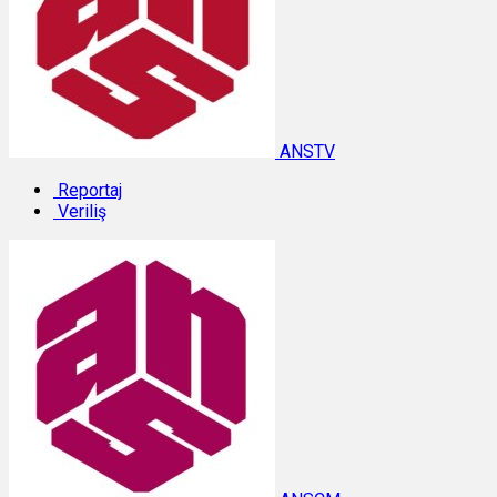
ANSTV
Reportaj
Veriliş