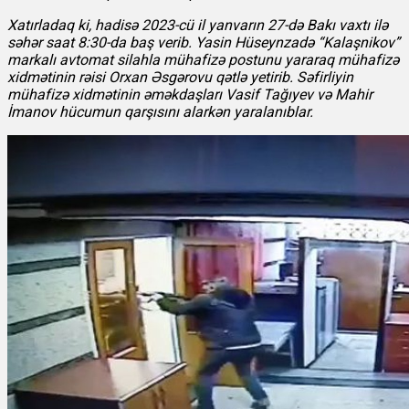
Xatırladaq ki, hadisə 2023-cü il yanvarın 27-də Bakı vaxtı ilə
səhər saat 8:30-da baş verib. Yasin Hüseynzadə “Kalaşnikov”
markalı avtomat silahla mühafizə postunu yararaq mühafizə
xidmətinin rəisi Orxan Əsgərovu qətlə yetirib. Səfirliyin
mühafizə xidmətinin əməkdaşları Vasif Tağıyev və Mahir
İmanov hücumun qarşısını alarkən yaralanıblar.