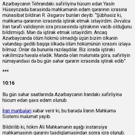
Azərbaycanın Tehrandakı səfirliyinə hücum edən Yasin
Hüseynzadə barəsində məhkəmənin edam qərarının icrasına
münasibət bildirən
R. Əsgərov bunları deyib: “Şübhəsiz ki,
məhkəmə qərarının icrasında iştirak etmək istəyirdim. Əvvəlcə
İran tərəfi valideynin icra prosesində iştirakının vacib olduğunu
bildirmişdi. Mən də iştirak etmək istəyirdim. Ancaq
Azərbaycanda ölüm hökmü olmadığı üçün bizim ölkənin
vətəndaşı gedib başqa ölkədə ölüm hökümünün icrasını izləyə
bilməz. Onlar da bununla razılaşdılar. Biz icrada iştirakı
vəkilimizə həvalə elədik. Məndə olan məlumata görə, səfirliyin
nümayəndəsi də bu gün səhər qərarın icrasında iştirak edib”.
***
10:16
Bu gün səhər saatlarında Azərbaycanın İrandakı səfirliyinə
hücum edən şəxs edam olunub.
İran mənbələri
xəbər verir ki, bu barədə İranın Məhkəmə
Sistemi məlumat yayıb.
Bildirilib ki, hökm Ali Məhkəmənin aşağı instansiya
məhkəməsinin qərarını təsdiqləməsindən sonra icra olunub.