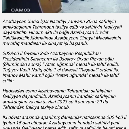
Azərbaycan Xarici İşlər Nazirliyi yanvarın 30-da səfirliyin
əməkdaşlarını Tehrandan təxliyə edib və səfirliyin fəaliyyəti
dayandırılıb. Hücum aktı ilə bağlı Azərbaycan Dövlət
Təhlükəsizlik Xidmətində Azərbaycan Cinayət Məcəlləsinin
müvafiq maddələri ilə cinayət işi başlanıb.
2023-cü il fevralın 3-də Azərbaycan Respublikası
Prezidentinin Sərəncamı ilə Əsgərov Orxan Rizvan oğlu
(ölümündən sonra) "Vətən uğrunda" medalı ilə təltif edilib.
Tağıyev Vasif Natiq oğlu 1-ci dərəcəli “Rəşadət” ordeni ilə,
İmanov Mahir Kamil oğlu “Vətən uğrunda” medalı ilə təltif
edilib.
Hadisədən sonra Azərbaycanın Tehrandakı səfirliyinin
fəaliyyəti dayandırılıb. Azərbaycanın İrandakı səfirliyinin
əməkdaşları və ailə üzvləri 2023-cü il yanvarın 29-da
Tehrandan Bakıya təxliyə olunub.
İki dövlət arasında aparılmış danışıqlar nəticəsində 2024-cü il
iyulun 15-dən etibarən Azərbaycanın İrandakı səfirliyi yeni
ünvanda fəaliyyətini bərpa edib, səfir və səfirliyin heyəti İrana