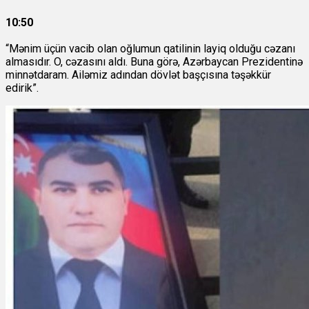
10:50
“Mənim üçün vacib olan oğlumun qatilinin layiq olduğu cəzanı
almasıdır. O, cəzasını aldı. Buna görə, Azərbaycan Prezidentinə
minnətdaram. Ailəmiz adından dövlət başçısına təşəkkür
edirik”.