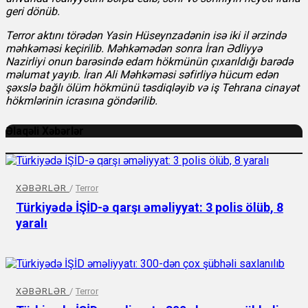
geri dönüb.
Terror aktını törədən Yasin Hüseynzadənin isə iki il ərzində
məhkəməsi keçirilib. Məhkəmədən sonra İran Ədliyyə
Nazirliyi onun barəsində edam hökmünün çıxarıldığı barədə
məlumat yayıb. İran Ali Məhkəməsi səfirliyə hücum edən
şəxslə bağlı ölüm hökmünü təsdiqləyib və iş Tehrana cinayət
hökmlərinin icrasına göndərilib.
Əlaqəli Xəbərlər
XƏBƏRLƏR
/
Terror
Türkiyədə İŞİD-ə qarşı əməliyyat: 3 polis ölüb, 8
yaralı
XƏBƏRLƏR
/
Terror