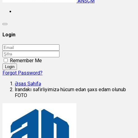
ANSÇM
Login
Remember Me
Login
Forgot Password?
Əsas Səhifə
İrandakı səfirliyimizə hücum edən şəxs edam olunub
FOTO