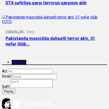
DTX səfirliyə qarşı terrorun qarşısını aldı
XƏBƏRLƏR
/
Terror
Pakistanda məsciddə dəhşətli terror aktı, 31
nəfər ölüb...
Şərh yaz
Ad
Email
Şərh
Paylaş