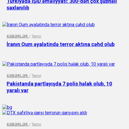
Türkiyədə İŞİD əməliyyatı: 300-dən çox şübhəli
saxlanılıb
XƏBƏRLƏR
/
Terror
İranın Qum əyalətində terror aktına cəhd olub
XƏBƏRLƏR
/
Terror
Pakistanda partlayışda 7 polis həlak olub, 10
yaralı var
XƏBƏRLƏR
/
Terror