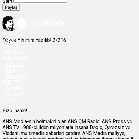
Şərh
Paylaş
Döyüş Alnınıza Yazılıb! 2/216
ANS
ÇM Radio
-
Yayım
- Proqram
ANS
PRESS
-
Xəbərlər
-
Bloq
-
Müsahibə
ANS
TV
-
Reportaj
-
Proqram
-
Film
Bizə İnanın!
ANS Media-nın bölmələri olan ANS ÇM Radio, ANS Press və
ANS TV 1988-ci ildən milyonlarla insana Dəqiq, Qərəzsiz və
Vicdanlı multimedia xəbərləri çatdırır. ANS Media maliyyə,