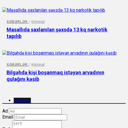
XƏBƏRLƏR
/
Kriminal
Masallıda saxlanılan şəxsdə 13 kq narkotik
tapılıb
XƏBƏRLƏR
/
Kriminal
Bilgəhdə kişi boşanmaq istəyən arvadının
qulağını kəsib
Şərh yaz
Ad
Email