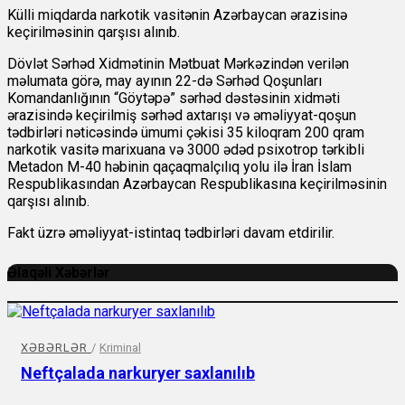
Külli miqdarda narkotik vasitənin Azərbaycan ərazisinə
keçirilməsinin qarşısı alınıb.
Dövlət Sərhəd Xidmətinin Mətbuat Mərkəzindən
verilən
məlumata görə, may ayının 22-də Sərhəd Qoşunları
Komandanlığının “Göytəpə” sərhəd dəstəsinin xidməti
ərazisində keçirilmiş sərhəd axtarışı və əməliyyat-qoşun
tədbirləri nəticəsində ümumi çəkisi 35 kiloqram 200 qram
narkotik vasitə marixuana və 3000 ədəd psixotrop tərkibli
Metadon M-40 həbinin qaçaqmalçılıq yolu ilə İran İslam
Respublikasından Azərbaycan Respublikasına keçirilməsinin
qarşısı alınıb.
Fakt üzrə əməliyyat-istintaq tədbirləri davam etdirilir.
Əlaqəli Xəbərlər
XƏBƏRLƏR
/
Kriminal
Neftçalada narkuryer saxlanılıb