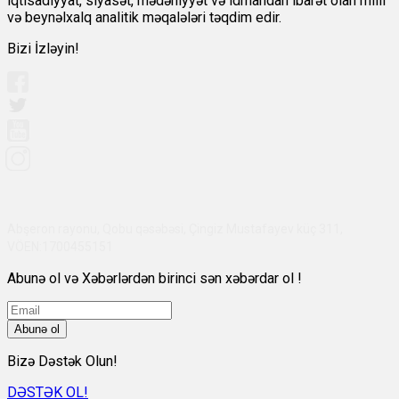
iqtisadiyyat, siyasət, mədəniyyət və idmandan ibarət olan milli
və beynəlxalq analitik məqalələri təqdim edir.
Bizi İzləyin!
Abşeron rayonu, Qobu qəsəbəsi, Çingiz Mustafayev küç 311,
VÖEN:1700455151
Abunə ol və Xəbərlərdən birinci sən xəbərdar ol !
Abunə ol
Bizə Dəstək Olun!
DƏSTƏK OL!