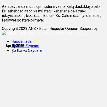
Azərbaycanda müstəqil medianı yalnız Xalq dəstəkləyə bilər.
Bu səbəbdən azad və müstəqil xəbərlər əldə etmək
istəyirsinizsə, bizə dəstək olun! Biz Xalqın dəstəyi olmadan,
fəaliyyət göstərə bilmərik.
Copyright 2023 ANS - Bütün Hüquqlar Qorunur. Support by
Scorpion
Haqqımızda
Apr 2, 2025
Apr 2, 2025
Apr 3, 2025
Apr 3, 2025
Apr 5, 2025
Apr 5, 2025
Məxfilik Siyasəti
Şərtlər və Qaydalar