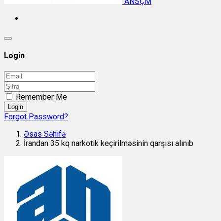
ANSÇM
Login
Remember Me
Login
Forgot Password?
Əsas Səhifə
İrandan 35 kq narkotik keçirilməsinin qarşısı alınıb