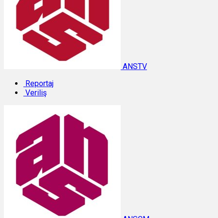
ANSTV
Reportaj
Veriliş