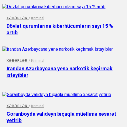
XƏBƏRLƏR
/
Kriminal
Dövlət qurumlarına kiberhücumların sayı 15 %
artıb
XƏBƏRLƏR
/
Kriminal
İrandan Azərbaycana yenə narkotik keçirmək
istəyiblər
XƏBƏRLƏR
/
Kriminal
Goranboyda valideyn bıçaqla müəllimə xəsarət
yetirib