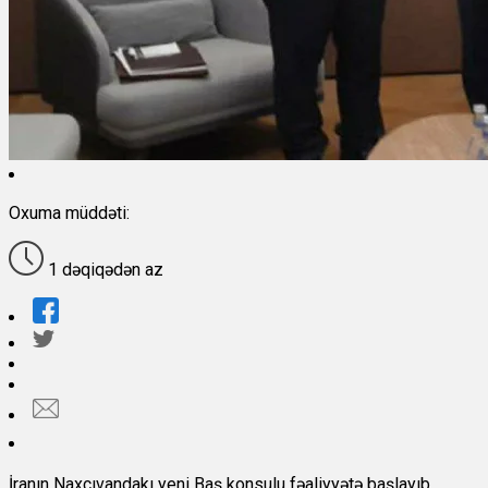
Oxuma müddəti:
1 dəqiqədən az
İranın Naxçıvandakı yeni Baş konsulu fəaliyyətə başlayıb.