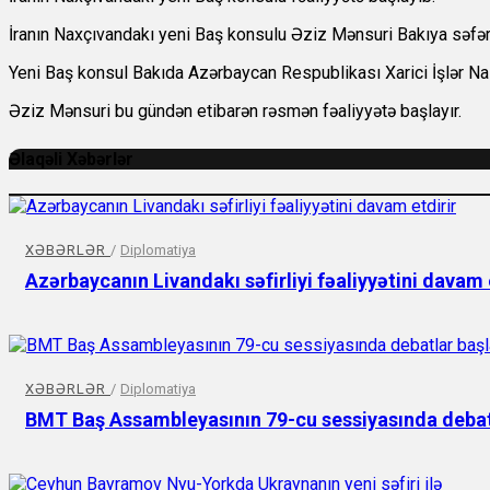
İranın Naxçıvandakı yeni Baş konsulu Əziz Mənsuri Bakıya səfər
Yeni Baş konsul Bakıda Azərbaycan Respublikası Xarici İşlər Nazi
Əziz Mənsuri bu gündən etibarən rəsmən fəaliyyətə başlayır.
Əlaqəli Xəbərlər
XƏBƏRLƏR
/
Diplomatiya
Azərbaycanın Livandakı səfirliyi fəaliyyətini davam 
XƏBƏRLƏR
/
Diplomatiya
BMT Baş Assambleyasının 79-cu sessiyasında debat