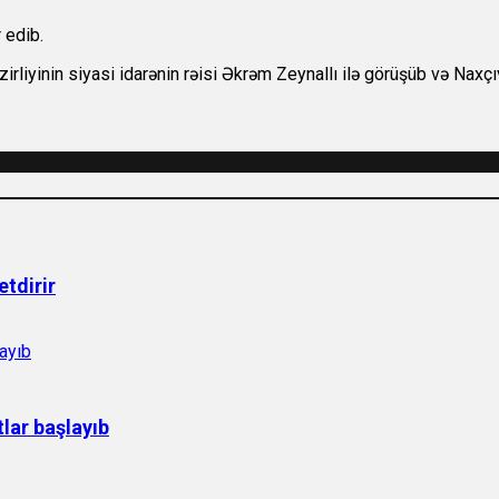
 edib.
rliyinin siyasi idarənin rəisi Əkrəm Zeynallı ilə görüşüb və Naxç
etdirir
lar başlayıb