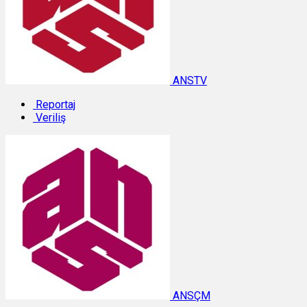
ANSTV
Reportaj
Veriliş
ANSÇM