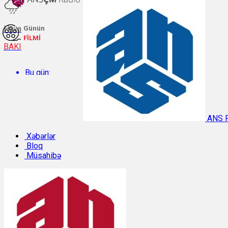
Hava
Günün
FİLMİ
BAKI
Bu gün:
Temperatur: 29.2°C. Rütubət: 48%.
ANS 
Sabah:
Xəbərlər
Bloq
Müsahibə
Temperatur: 31.1°C. Rütubət: 40%.