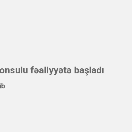
onsulu fəaliyyətə başladı
üb