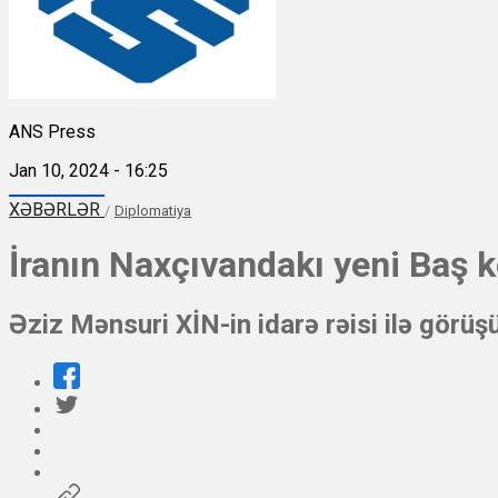
ANS Press
Jan 10, 2024 - 16:25
XƏBƏRLƏR
/
Diplomatiya
İranın Naxçıvandakı yeni Baş k
Əziz Mənsuri XİN-in idarə rəisi ilə görüş