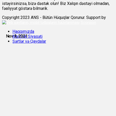
istəyirsinizsə, bizə dəstək olun! Biz Xalqın dəstəyi olmadan,
fəaliyyət göstərə bilmərik.
Copyright 2023 ANS - Bütün Hüquqlar Qorunur. Support by
Scorpion
Haqqımızda
Nov 9, 2021
Nov 9, 2021
Məxfilik Siyasəti
Şərtlər və Qaydalar