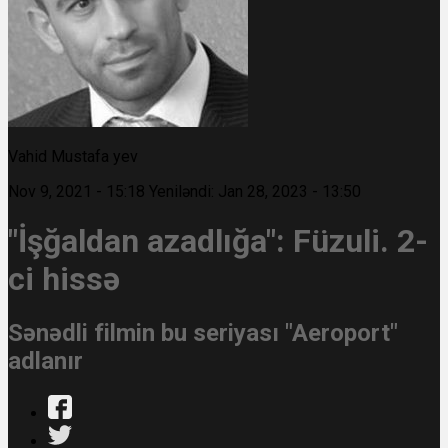
Vahid Mustafa yev
Nov 9, 2021 - 15:18
Yeniləndi: Jan 28, 2023 - 13:50
"İşğaldan azadlığa": Füzuli. 2-
ci hissə
Sənədli filmin bu seriyası "Aeroport"
adlanır