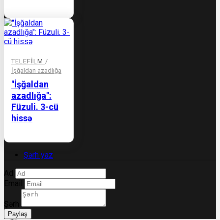
TELEFILM
/
İşğaldan azadlığa
"İşğaldan
azadlığa":
Füzuli. 3-cü
hissə
Şərh yaz
Ad
Email
Şərh
Paylaş