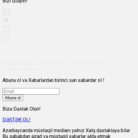
Bizi İzləyin!
Abşeron rayonu, Qobu qəsəbəsi, Çingiz Mustafayev küç 311,
VÖEN:1700455151
Abunə ol və Xəbərlərdən birinci sən xəbərdar ol !
Abunə ol
Bizə Dəstək Olun!
DƏSTƏK OL!
Azərbaycanda müstəqil medianı yalnız Xalq dəstəkləyə bilər.
Bu səbəbdən azad və müstəqil xəbərlər əldə etmək