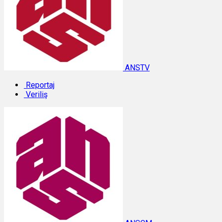
ANSTV
Reportaj
Veriliş