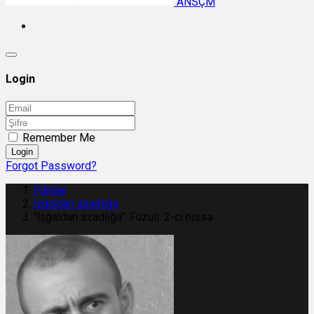
ANSÇM
Login
Remember Me
Login
Forgot Password?
Filmlər
İşğaldan azadlığa
"İşğaldan azadlığa": Füzuli. 2-ci hissə