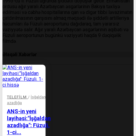
1993-cü il. Füzuli uğrunda şiddətli döyüşlər gedir. Ermənistan
ordusu ağır yaralı Azərbaycan əsgərlərinin Bakıya təxliyə
edilməsi və cəbhə hospitallarına qan və digər tibbi ləvazimatın
çatdırılmasının qarşısını almaq məqsədi ilə şiddətli artilleriya
hücumları ilə Füzuli aeroportunu dağıdaraq, tam yararsız
vəziyyətə salır. Ağır yaralı Azərbaycan əsgərlərinin aqibəti və
Füzuli aeroportunun bugünkü vəziyyəti haqda 9 dəqiqəlik
filmdə.
Əlaqəli Xəbərlər
TELEFILM
/
İşğaldan
azadlığa
ANS-in yeni
layihəsi:"İşğaldan
azadlığa": Füzuli.
1-ci...