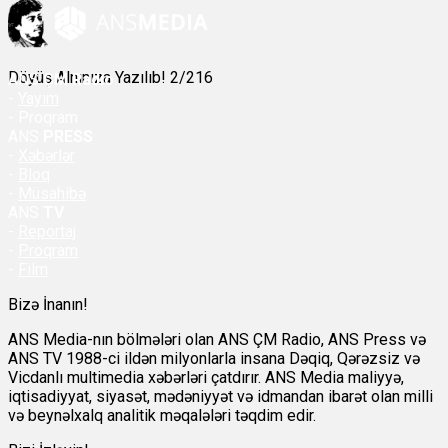
Döyüş Alnınıza Yazılıb! 2/216
ANS
ÇM Radio
-
Yayım
- Proqram
ANS
PRESS
-
Xəbərlər
-
Bloq
-
Müsahibə
ANS
TV
-
Reportaj
-
Proqram
-
Film
Bizə İnanın!
ANS Media-nın bölmələri olan ANS ÇM Radio, ANS Press və
ANS TV 1988-ci ildən milyonlarla insana Dəqiq, Qərəzsiz və
Vicdanlı multimedia xəbərləri çatdırır. ANS Media maliyyə,
iqtisadiyyat, siyasət, mədəniyyət və idmandan ibarət olan milli
və beynəlxalq analitik məqalələri təqdim edir.