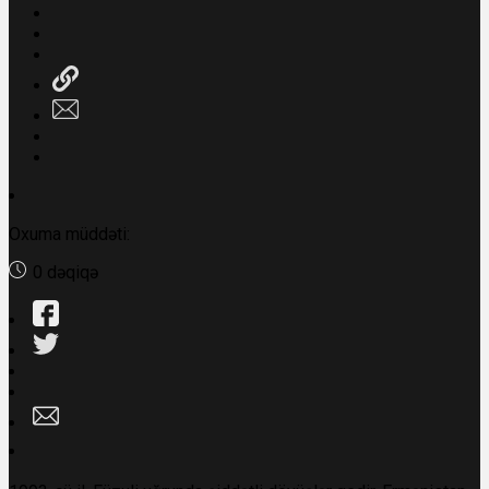
Oxuma müddəti:
0 dəqiqə