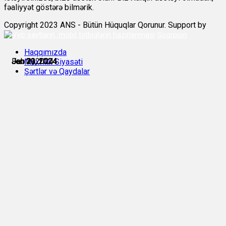
fəaliyyət göstərə bilmərik.
Copyright 2023 ANS - Bütün Hüquqlar Qorunur. Support by
Scorpion
Haqqımızda
Jan 29, 2024
Jan 29, 2024
Jan 30, 2024
Jan 30, 2024
Jan 31, 2024
Feb 2, 2024
Məxfilik Siyasəti
Şərtlər və Qaydalar