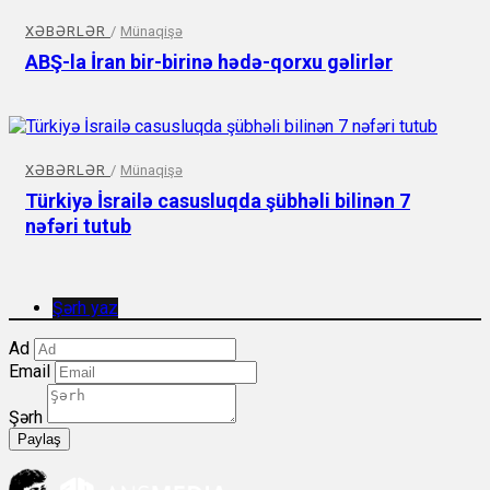
XƏBƏRLƏR
/
Münaqişə
ABŞ-la İran bir-birinə hədə-qorxu gəlirlər
XƏBƏRLƏR
/
Münaqişə
Türkiyə İsrailə casusluqda şübhəli bilinən 7
nəfəri tutub
Şərh yaz
Ad
Email
Şərh
Paylaş