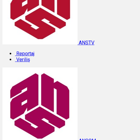
ANSTV
Reportaj
Veriliş