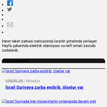
İranın raket zərbəsi nəticəsində İsrailin şimalında yerləşən
Hayfa şəhərində elektrik stansiyası və neft emalı zavodu
zədələnib.
Əlaqəli Xəbərlər
XƏBƏRLƏR
/
Münaqişə
İsrail Suriyaya zərbə endirib, ölənlər var