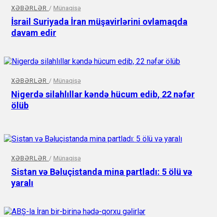
XƏBƏRLƏR
/
Münaqişə
İsrail Suriyada İran müşavirlərini ovlamaqda
davam edir
XƏBƏRLƏR
/
Münaqişə
Nigerdə silahlıllar kəndə hücum edib, 22 nəfər
ölüb
XƏBƏRLƏR
/
Münaqişə
Sistan və Bəluçistanda mina partladı: 5 ölü və
yaralı