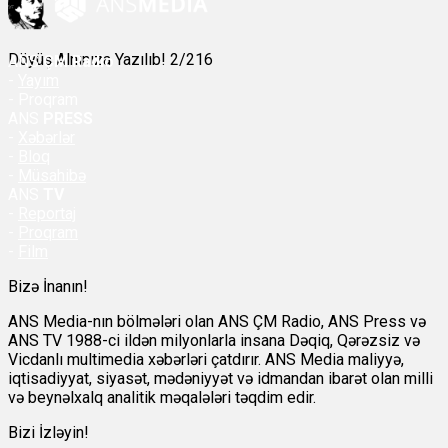
Döyüş Alnınıza Yazılıb! 2/216
ANS
ÇM Radio
-
Yayım
- Proqram
ANS
PRESS
-
Xəbərlər
-
Bloq
-
Müsahibə
ANS
TV
-
Reportaj
-
Proqram
-
Film
Bizə İnanın!
ANS Media-nın bölmələri olan ANS ÇM Radio, ANS Press və
ANS TV 1988-ci ildən milyonlarla insana Dəqiq, Qərəzsiz və
Vicdanlı multimedia xəbərləri çatdırır. ANS Media maliyyə,
iqtisadiyyat, siyasət, mədəniyyət və idmandan ibarət olan milli
və beynəlxalq analitik məqalələri təqdim edir.
Bizi İzləyin!