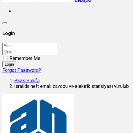
ANSÇM
Login
Remember Me
Login
Forgot Password?
Əsas Səhifə
İsraildə neft emalı zavodu və elektrik stansiyası vurulub