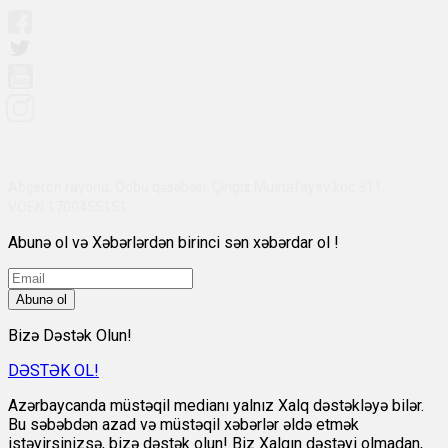
Abşeron rayonu, Qobu qəsəbəsi, Çingiz Mustafayev küç 311,
VÖEN:1700455151
Abunə ol və Xəbərlərdən birinci sən xəbərdar ol !
Abunə ol
Bizə Dəstək Olun!
DƏSTƏK OL!
Azərbaycanda müstəqil medianı yalnız Xalq dəstəkləyə bilər.
Bu səbəbdən azad və müstəqil xəbərlər əldə etmək
istəyirsinizsə, bizə dəstək olun! Biz Xalqın dəstəyi olmadan,