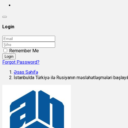
Login
Remember Me
Login
Forgot Password?
Əsas Səhifə
İstanbulda Türkiyə ilə Rusiyanın məsləhətləşmələri başlay