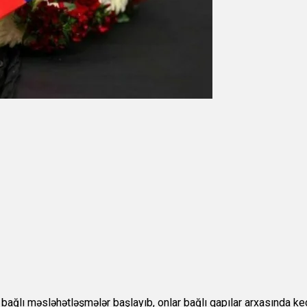
bağlı məsləhətləşmələr başlayıb, onlar bağlı qapılar arxasında keçir