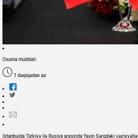
Oxuma müddəti:
1 dəqiqədən az
İstanbulda Türkiyə ilə Rusiya arasında Yaxın Şərqdəki vəziyyətlə 