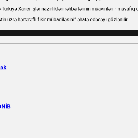
ürkiyə Xarici İşlər nazirlikləri rəhbərlərinin müavinləri - müvafi
n üzrə hərtərəfli fikir mübadiləsini” əhatə edəcəyi gözlənilir.
cək
ƏNİB