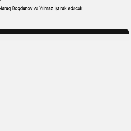
q olaraq Boqdanov və Yılmaz iştirak edəcək.