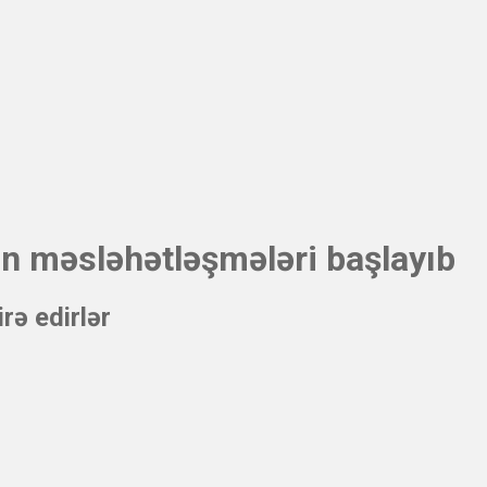
ın məsləhətləşmələri başlayıb
rə edirlər