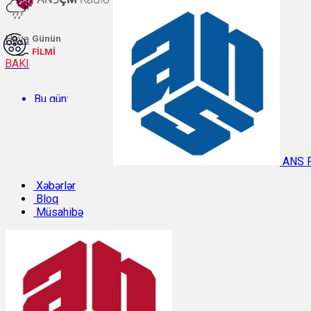
Hava
Günün
FİLMİ
BAKI
Bu gün:
Temperatur: 31.7°C. Rütubət: 44%.
ANS 
Sabah:
Xəbərlər
Bloq
Müsahibə
Temperatur: 31.1°C. Rütubət: 42%.