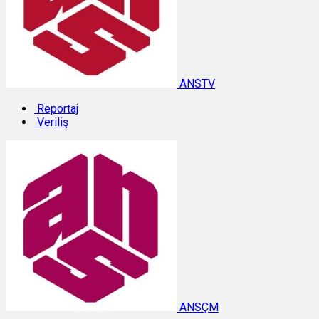
ANSTV
Reportaj
Veriliş
ANSÇM