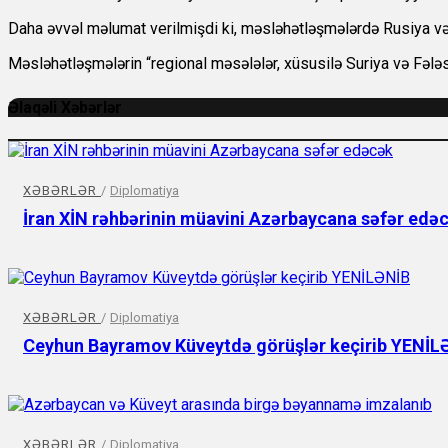
Daha əvvəl məlumat verilmişdi ki, məsləhətləşmələrdə Rusiya və T
Məsləhətləşmələrin “regional məsələlər, xüsusilə Suriya və Fələsti
Əlaqəli Xəbərlər
XƏBƏRLƏR
/
Diplomatiya
İran XİN rəhbərinin müavini Azərbaycana səfər edə
XƏBƏRLƏR
/
Diplomatiya
Ceyhun Bayramov Küveytdə görüşlər keçirib YENİL
XƏBƏRLƏR
/
Diplomatiya