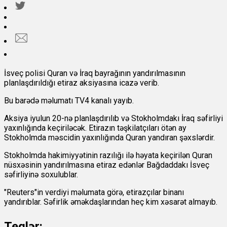
İsveç polisi Quran və İraq bayrağının yandırılmasının
planlaşdırıldığı etiraz aksiyasına icazə verib.
Bu barədə məlumatı TV4 kanalı yayıb.
Aksiya iyulun 20-nə planlaşdırılıb və Stokholmdakı İraq səfirliyi
yaxınlığında keçiriləcək. Etirazın təşkilatçıları ötən ay
Stokholmda məscidin yaxınlığında Quran yandıran şəxslərdir.
Stokholmda hakimiyyətinin razılığı ilə həyata keçirilən Quran
nüsxəsinin yandırılmasına etiraz edənlər Bağdaddakı İsveç
səfirliyinə soxulublar.
"Reuters"in verdiyi məlumata görə, etirazçılar binanı
yandırıblar. Səfirlik əməkdaşlarından heç kim xəsarət almayıb.
Teqlər: