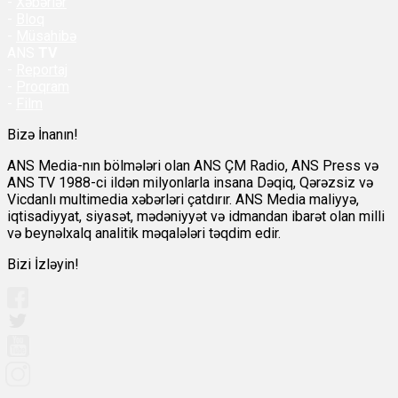
-
Xəbərlər
-
Bloq
-
Müsahibə
ANS
TV
-
Reportaj
-
Proqram
-
Film
Bizə İnanın!
ANS Media-nın bölmələri olan ANS ÇM Radio, ANS Press və
ANS TV 1988-ci ildən milyonlarla insana Dəqiq, Qərəzsiz və
Vicdanlı multimedia xəbərləri çatdırır. ANS Media maliyyə,
iqtisadiyyat, siyasət, mədəniyyət və idmandan ibarət olan milli
və beynəlxalq analitik məqalələri təqdim edir.
Bizi İzləyin!