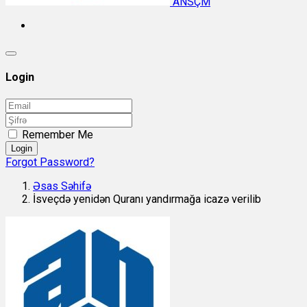
ANSÇM
Login
Remember Me
Login
Forgot Password?
Əsas Səhifə
İsveçdə yenidən Quranı yandırmağa icazə verilib