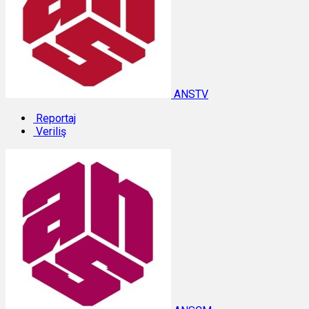
ANSTV
Reportaj
Veriliş