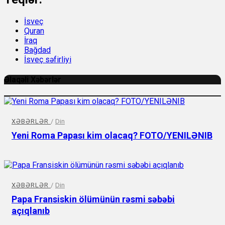
İsveç
Quran
İraq
Bağdad
İsveç səfirliyi
Əlaqəli Xəbərlər
XƏBƏRLƏR
/
Din
Yeni Roma Papası kim olacaq? FOTO/YENILƏNIB
XƏBƏRLƏR
/
Din
Papa Fransiskin ölümünün rəsmi səbəbi
açıqlanıb