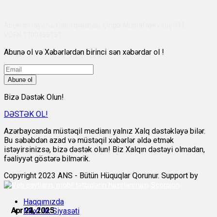
Abşeron rayonu, Qobu qəsəbəsi, Çingiz Mustafayev küç 311,
VÖEN:1700455151
Abunə ol və Xəbərlərdən birinci sən xəbərdar ol !
Abunə ol
Bizə Dəstək Olun!
DƏSTƏK OL!
Azərbaycanda müstəqil medianı yalnız Xalq dəstəkləyə bilər.
Bu səbəbdən azad və müstəqil xəbərlər əldə etmək
istəyirsinizsə, bizə dəstək olun! Biz Xalqın dəstəyi olmadan,
fəaliyyət göstərə bilmərik.
Copyright 2023 ANS - Bütün Hüquqlar Qorunur. Support by
Scorpion
Haqqımızda
Apr 21, 2025
Apr 22, 2025
Apr 22, 2025
Apr 22, 2025
Apr 24, 2025
Apr 24, 2025
Məxfilik Siyasəti