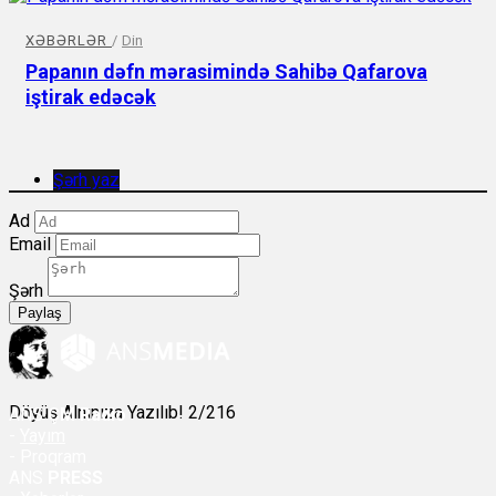
XƏBƏRLƏR
/
Din
Papanın dəfn mərasimində Sahibə Qafarova
iştirak edəcək
Şərh yaz
Ad
Email
Şərh
Paylaş
Döyüş Alnınıza Yazılıb! 2/216
ANS
ÇM Radio
-
Yayım
- Proqram
ANS
PRESS