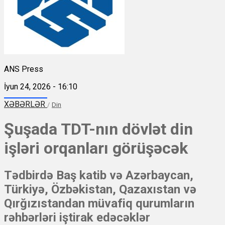
ANS Press
İyun 24, 2026 - 16:10
XƏBƏRLƏR
/
Din
Şuşada TDT-nın dövlət din
işləri orqanları görüşəcək
Tədbirdə Baş katib və Azərbaycan,
Türkiyə, Özbəkistan, Qazaxıstan və
Qırğızıstandan müvafiq qurumların
rəhbərləri iştirak edəcəklər