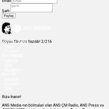
Email
Şərh
Paylaş
Döyüş Alnınıza Yazılıb! 2/216
ANS
ÇM Radio
-
Yayım
- Proqram
ANS
PRESS
-
Xəbərlər
-
Bloq
-
Müsahibə
ANS
TV
-
Reportaj
-
Proqram
-
Film
Bizə İnanın!
ANS Media-nın bölmələri olan ANS ÇM Radio, ANS Press və