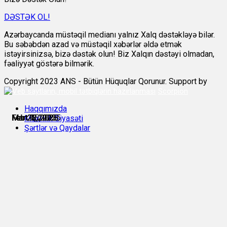
DƏSTƏK OL!
Azərbaycanda müstəqil medianı yalnız Xalq dəstəkləyə bilər.
Bu səbəbdən azad və müstəqil xəbərlər əldə etmək
istəyirsinizsə, bizə dəstək olun! Biz Xalqın dəstəyi olmadan,
fəaliyyət göstərə bilmərik.
Copyright 2023 ANS - Bütün Hüquqlar Qorunur. Support by
Scorpion
Haqqımızda
Feb 27, 2025
Feb 28, 2025
Mart 4, 2025
Mart 4, 2025
Mart 7, 2025
Mart 15, 2025
Məxfilik Siyasəti
Şərtlər və Qaydalar