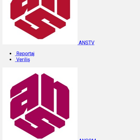
ANSTV
Reportaj
Veriliş