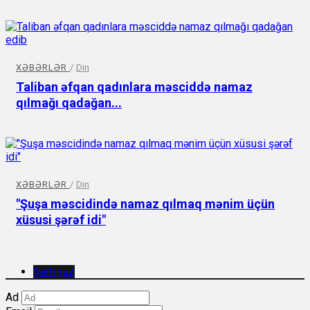
XƏBƏRLƏR
/
Din
Taliban əfqan qadınlara məsciddə namaz
qılmağı qadağan...
XƏBƏRLƏR
/
Din
"Şuşa məscidində namaz qılmaq mənim üçün
xüsusi şərəf idi"
Şərh yaz
Ad