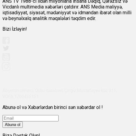
ANS TV 1988-ci ildən milyonlarla insana Dəqiq, Qərəzsiz və
Vicdanlı multimedia xəbərləri çatdırır. ANS Media maliyyə,
iqtisadiyyat, siyasət, mədəniyyət və idmandan ibarət olan milli
və beynəlxalq analitik məqalələri təqdim edir.
Bizi İzləyin!
Abşeron rayonu, Qobu qəsəbəsi, Çingiz Mustafayev küç 311,
VÖEN:1700455151
Abunə ol və Xəbərlərdən birinci sən xəbərdar ol !
Abunə ol
Bizə Dəstək Olun!