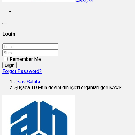
ANSÇM
Login
Remember Me
Login
Forgot Password?
Əsas Səhifə
Şuşada TDT-nın dövlət din işləri orqanları görüşəcək