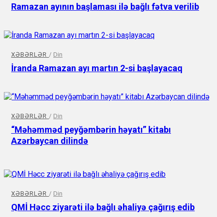
Ramazan ayının başlaması ilə bağlı fətva verilib
XƏBƏRLƏR
/
Din
İranda Ramazan ayı martın 2-si başlayacaq
XƏBƏRLƏR
/
Din
“Məhəmməd peyğəmbərin həyatı” kitabı
Azərbaycan dilində
XƏBƏRLƏR
/
Din
QMİ Həcc ziyarəti ilə bağlı əhaliyə çağırış edib