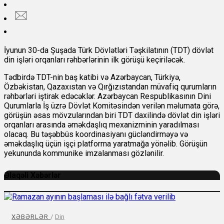
İyunun 30-da Şuşada Türk Dövlətləri Təşkilatının (TDT) dövlət
din işləri orqanları rəhbərlərinin ilk görüşü keçiriləcək.
Tədbirdə TDT-nin baş katibi və Azərbaycan, Türkiyə,
Özbəkistan, Qazaxıstan və Qırğızıstandan müvafiq qurumların
rəhbərləri iştirak edəcəklər. Azərbaycan Respublikasının Dini
Qurumlarla İş üzrə Dövlət Komitəsindən verilən məlumata görə,
görüşün əsas mövzularından biri TDT daxilində dövlət din işləri
orqanları arasında əməkdaşlıq mexanizminin yaradılması
olacaq. Bu təşəbbüs koordinasiyanı gücləndirməyə və
əməkdaşlıq üçün işçi platforma yaratmağa yönəlib. Görüşün
yekununda kommunike imzalanması gözlənilir.
Əlaqəli Xəbərlər
XƏBƏRLƏR
/
Din