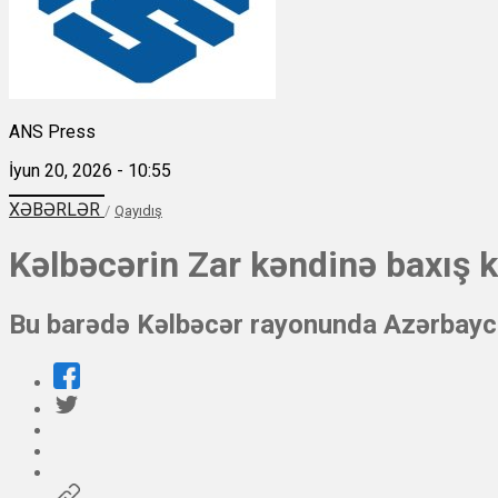
ANS Press
İyun 20, 2026 - 10:55
XƏBƏRLƏR
/
Qayıdış
Kəlbəcərin Zar kəndinə baxış ke
Bu barədə Kəlbəcər rayonunda Azərbayca