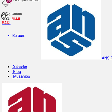
Hava
Günün
FİLMİ
BAKI
Bu gün:
Temperatur: 30.4°C. Rütubət: 47%.
ANS 
Sabah:
Xəbərlər
Bloq
Müsahibə
Temperatur: 29.9°C. Rütubət: 47%.