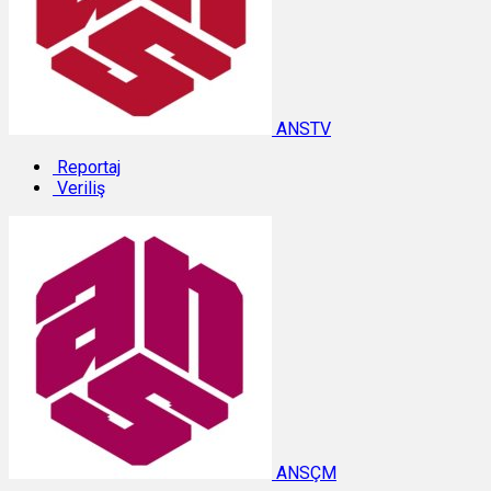
ANSTV
Reportaj
Veriliş
ANSÇM