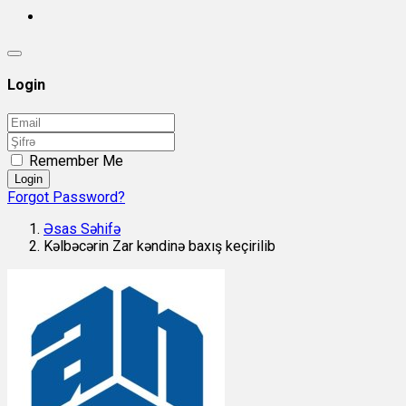
Login
Remember Me
Login
Forgot Password?
Əsas Səhifə
Kəlbəcərin Zar kəndinə baxış keçirilib