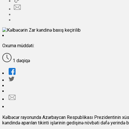
Oxuma müddəti:
1 dəqiqə
Kəlbəcər rayonunda Azərbaycan Respublikası Prezidentinin xüsusi 
kəndində aparılan tikinti işlərinin gedişinə növbəti dəfə yerində ba