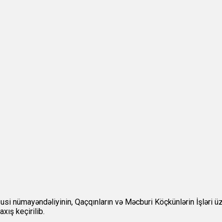
nümayəndəliyinin, Qaçqınların və Məcburi Köçkünlərin İşləri üzrə 
xış keçirilib.