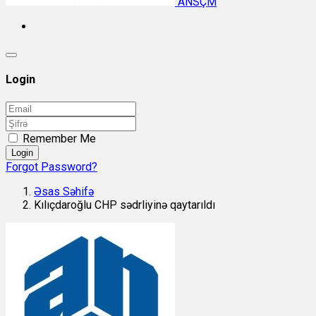
ANSÇM
Login
Remember Me
Login
Forgot Password?
Əsas Səhifə
Kılıçdaroğlu CHP sədrliyinə qaytarıldı