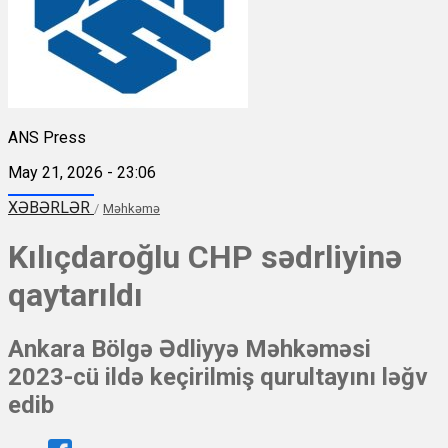
ANS Press
May 21, 2026 - 23:06
XƏBƏRLƏR
/
Məhkəmə
Kılıçdaroğlu CHP sədrliyinə
qaytarıldı
Ankara Bölgə Ədliyyə Məhkəməsi
2023-cü ildə keçirilmiş qurultayını ləğv
edib