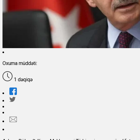
Oxuma müddəti:
1 dəqiqə