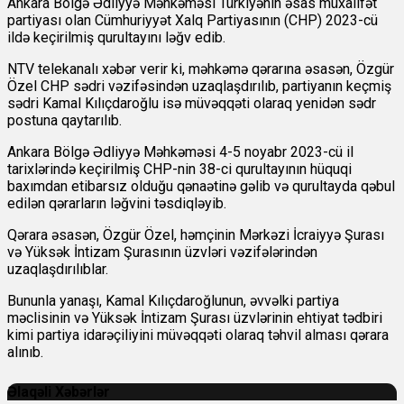
Ankara Bölgə Ədliyyə Məhkəməsi Türkiyənin əsas müxalifət
partiyası olan Cümhuriyyət Xalq Partiyasının (CHP) 2023-cü
ildə keçirilmiş qurultayını ləğv edib.
NTV telekanalı xəbər verir ki, məhkəmə qərarına əsasən, Özgür
Özel CHP sədri vəzifəsindən uzaqlaşdırılıb, partiyanın keçmiş
sədri Kamal Kılıçdaroğlu isə müvəqqəti olaraq yenidən sədr
postuna qaytarılıb.
Ankara Bölgə Ədliyyə Məhkəməsi 4-5 noyabr 2023-cü il
tarixlərində keçirilmiş CHP-nin 38-ci qurultayının hüquqi
baxımdan etibarsız olduğu qənaətinə gəlib və qurultayda qəbul
edilən qərarların ləğvini təsdiqləyib.
Qərara əsasən, Özgür Özel, həmçinin Mərkəzi İcraiyyə Şurası
və Yüksək İntizam Şurasının üzvləri vəzifələrindən
uzaqlaşdırılıblar.
Bununla yanaşı, Kamal Kılıçdaroğlunun, əvvəlki partiya
məclisinin və Yüksək İntizam Şurası üzvlərinin ehtiyat tədbiri
kimi partiya idarəçiliyini müvəqqəti olaraq təhvil alması qərara
alınıb.
Əlaqəli Xəbərlər