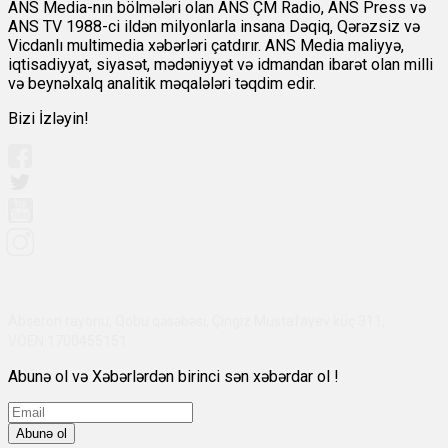
ANS Media-nın bölmələri olan ANS ÇM Radio, ANS Press və
ANS TV 1988-ci ildən milyonlarla insana Dəqiq, Qərəzsiz və
Vicdanlı multimedia xəbərləri çatdırır. ANS Media maliyyə,
iqtisadiyyat, siyasət, mədəniyyət və idmandan ibarət olan milli
və beynəlxalq analitik məqalələri təqdim edir.
Bizi İzləyin!
Abşeron rayonu, Qobu qəsəbəsi, Çingiz Mustafayev küç 311,
VÖEN:1700455151
Abunə ol və Xəbərlərdən birinci sən xəbərdar ol !
Abunə ol