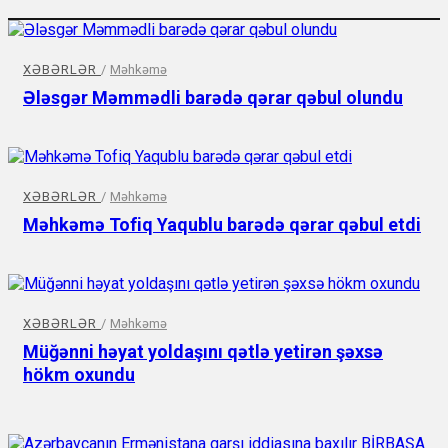
XƏBƏRLƏR
/
Məhkəmə
Ələsgər Məmmədli barədə qərar qəbul olundu
XƏBƏRLƏR
/
Məhkəmə
Məhkəmə Tofiq Yaqublu barədə qərar qəbul etdi
XƏBƏRLƏR
/
Məhkəmə
Müğənni həyat yoldaşını qətlə yetirən şəxsə
hökm oxundu