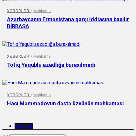
XƏBƏRLƏR
/
Məhkəmə
Azərbaycanın Ermənistana qarşı iddiasına baxılır
BİRBAŞA
XƏBƏRLƏR
/
Məhkəmə
Tofiq Yaqublu azadlığa buraxılmadı
XƏBƏRLƏR
/
Məhkəmə
Hacı Məmmədovun dəstə üzvünün məhkəməsi
Şərh yaz