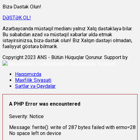
Bizə Dəstək Olun!
DƏSTƏK OL!
Azərbaycanda müstəqil medianı yalnız Xalq dəstəkləyə bilər.
Bu səbəbdən azad və müstəqil xəbərlər əldə etmək
istəyirsinizsə, bizə dəstək olun! Biz Xalqın dəstəyi olmadan,
fəaliyyət göstərə bilmərik.
Copyright 2023 ANS - Bütün Hüquqlar Qorunur. Support by
Scorpion
Haqqımızda
Məxfilik Siyasəti
Şərtlər və Qaydalar
A PHP Error was encountered
Severity: Notice
Message: fwrite(): write of 287 bytes failed with errno=28
No space left on device