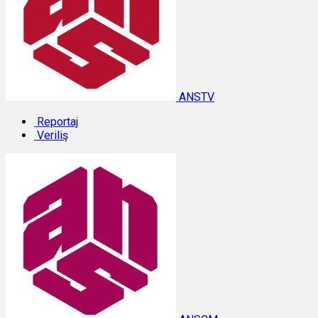
ANSTV
Reportaj
Veriliş