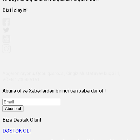
Bizi İzləyin!
Abşeron rayonu, Qobu qəsəbəsi, Çingiz Mustafayev küç 311,
VÖEN:1700455151
Abunə ol və Xəbərlərdən birinci sən xəbərdar ol !
Abunə ol
Bizə Dəstək Olun!
DƏSTƏK OL!