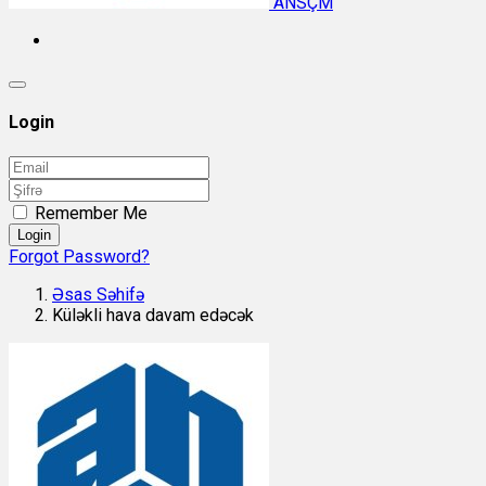
ANSÇM
Login
Remember Me
Login
Forgot Password?
Əsas Səhifə
Küləkli hava davam edəcək