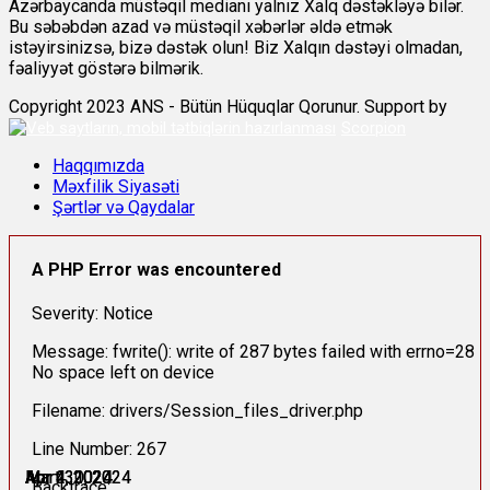
Azərbaycanda müstəqil medianı yalnız Xalq dəstəkləyə bilər.
Bu səbəbdən azad və müstəqil xəbərlər əldə etmək
istəyirsinizsə, bizə dəstək olun! Biz Xalqın dəstəyi olmadan,
fəaliyyət göstərə bilmərik.
Copyright 2023 ANS - Bütün Hüquqlar Qorunur. Support by
Scorpion
Haqqımızda
Məxfilik Siyasəti
Şərtlər və Qaydalar
A PHP Error was encountered
Severity: Notice
Message: fwrite(): write of 287 bytes failed with errno=28
No space left on device
Filename: drivers/Session_files_driver.php
Line Number: 267
Mart 30, 2024
Mart 31, 2024
Apr 1, 2024
Apr 2, 2024
Apr 4, 2024
Apr 4, 2024
Backtrace: