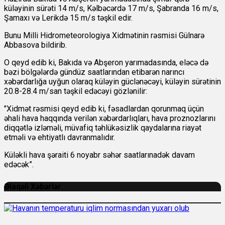
küləyinin sürəti 14 m/s, Kəlbəcərdə 17 m/s, Şabranda 16 m/s,
Şamaxı və Lerikdə 15 m/s təşkil edir.
Bunu Milli Hidrometeorologiya Xidmətinin rəsmisi Gülnarə
Abbasova bildirib.
O qeyd edib ki, Bakıda və Abşeron yarımadasında, eləcə də
bəzi bölgələrdə gündüz saatlarından etibarən narıncı
xəbərdarlığa uyğun olaraq küləyin güclənəcəyi, küləyin sürətinin
20.8-28.4 m/san təşkil edəcəyi gözlənilir:
"Xidmət rəsmisi qeyd edib ki, fəsadlardan qorunmaq üçün
əhali hava haqqında verilən xəbərdarlıqları, hava proznozlarını
diqqətlə izləməli, müvafiq təhlükəsizlik qaydalarına riayət
etməli və ehtiyatlı davranmalıdır.
Küləkli hava şəraiti 6 noyabr səhər saatlarınadək davam
edəcək”.
Əlaqəli Xəbərlər