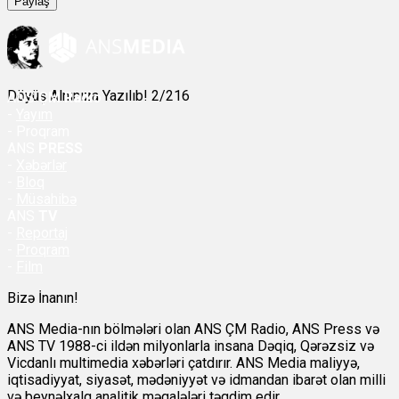
Paylaş
Döyüş Alnınıza Yazılıb! 2/216
ANS
ÇM Radio
-
Yayım
- Proqram
ANS
PRESS
-
Xəbərlər
-
Bloq
-
Müsahibə
ANS
TV
-
Reportaj
-
Proqram
-
Film
Bizə İnanın!
ANS Media-nın bölmələri olan ANS ÇM Radio, ANS Press və
ANS TV 1988-ci ildən milyonlarla insana Dəqiq, Qərəzsiz və
Vicdanlı multimedia xəbərləri çatdırır. ANS Media maliyyə,
iqtisadiyyat, siyasət, mədəniyyət və idmandan ibarət olan milli
və beynəlxalq analitik məqalələri təqdim edir.