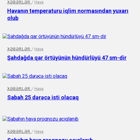
XƏBƏRLƏR
/
Hava
Havanın temperaturu iqlim normasından yuxarı
olub
XƏBƏRLƏR
/
Hava
Şahdağda qar örtüyünün hündürlüyü 47 sm-dir
XƏBƏRLƏR
/
Hava
Sabah 25 dərəcə isti olacaq
XƏBƏRLƏR
/
Hava