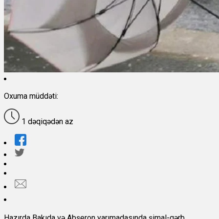
Oxuma müddəti:
1 dəqiqədən az
Hazırda Bakıda və Abşeron yarımadasında şimal-qərb