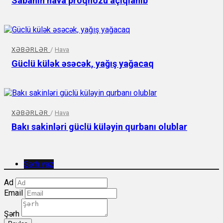
Sabahın hava proqnozu açıqlanıb
XƏBƏRLƏR
/
Hava
Güclü külək əsəcək, yağış yağacaq
XƏBƏRLƏR
/
Hava
Bakı sakinləri güclü küləyin qurbanı olublar
Şərh yaz
Ad
Email
Şərh