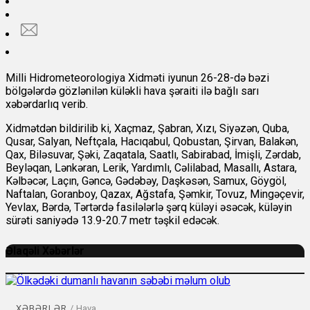
Milli Hidrometeorologiya Xidməti iyunun 26-28-də bəzi
bölgələrdə gözlənilən küləkli hava şəraiti ilə bağlı sarı
xəbərdarlıq verib.
Xidmətdən bildirilib ki, Xaçmaz, Şabran, Xızı, Siyəzən, Quba,
Qusar, Salyan, Neftçala, Hacıqabul, Qobustan, Şirvan, Balakən,
Qax, Biləsuvar, Şəki, Zaqatala, Saatlı, Sabirabad, İmişli, Zərdab,
Beyləqan, Lənkəran, Lerik, Yardımlı, Cəlilabad, Masallı, Astara,
Kəlbəcər, Laçın, Gəncə, Gədəbəy, Daşkəsən, Samux, Göygöl,
Naftalan, Goranboy, Qazax, Ağstafa, Şəmkir, Tovuz, Mingəçevir,
Yevlax, Bərdə, Tərtərdə fasilələrlə şərq küləyi əsəcək, küləyin
sürəti saniyədə 13.9-20.7 metr təşkil edəcək.
Əlaqəli Xəbərlər
XƏBƏRLƏR
/
Hava