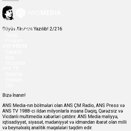
Döyüş Alnınıza Yazılıb! 2/216
ANS
ÇM Radio
-
Yayım
- Proqram
ANS
PRESS
-
Xəbərlər
-
Bloq
-
Müsahibə
ANS
TV
-
Reportaj
-
Proqram
-
Film
Bizə İnanın!
ANS Media-nın bölmələri olan ANS ÇM Radio, ANS Press və
ANS TV 1988-ci ildən milyonlarla insana Dəqiq, Qərəzsiz və
Vicdanlı multimedia xəbərləri çatdırır. ANS Media maliyyə,
iqtisadiyyat, siyasət, mədəniyyət və idmandan ibarət olan milli
və beynəlxalq analitik məqalələri təqdim edir.