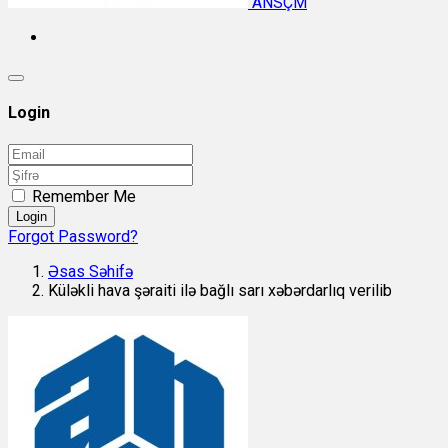
ANSÇM
Login
Remember Me
Login
Forgot Password?
Əsas Səhifə
Küləkli hava şəraiti ilə bağlı sarı xəbərdarlıq verilib