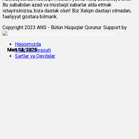
Bu səbəbdən azad və müstəqil xəbərlər əldə etmək
istəyirsinizsə, bizə dəstək olun! Biz Xalqın dəstəyi olmadan,
fəaliyyət göstərə bilmərik.
Copyright 2023 ANS - Bütün Hüquqlar Qorunur. Support by
Scorpion
Haqqımızda
Mart 11, 2025
Mart 12, 2025
Mart 12, 2025
Mart 13, 2025
Mart 13, 2025
Mart 14, 2025
Məxfilik Siyasəti
Şərtlər və Qaydalar