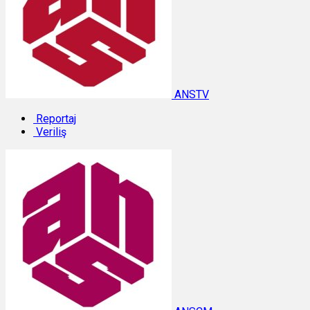
ANSTV
Reportaj
Veriliş