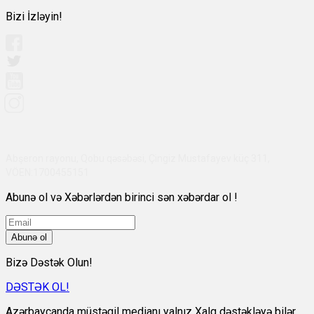
Bizi İzləyin!
Abşeron rayonu, Qobu qəsəbəsi, Çingiz Mustafayev küç 311,
VÖEN:1700455151
Abunə ol və Xəbərlərdən birinci sən xəbərdar ol !
Abunə ol
Bizə Dəstək Olun!
DƏSTƏK OL!
Azərbaycanda müstəqil medianı yalnız Xalq dəstəkləyə bilər.