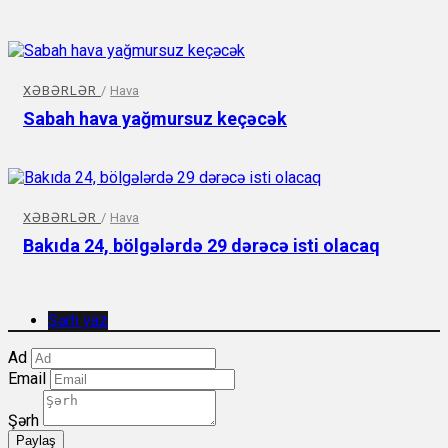
XƏBƏRLƏR
/
Hava
Sabah hava yağmursuz keçəcək
XƏBƏRLƏR
/
Hava
Bakıda 24, bölgələrdə 29 dərəcə isti olacaq
Şərh yaz
Ad
Email
Şərh
Paylaş