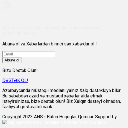
Abşeron rayonu, Qobu qəsəbəsi, Çingiz Mustafayev küç 311,
VÖEN:1700455151
Abunə ol və Xəbərlərdən birinci sən xəbərdar ol !
Abunə ol
Bizə Dəstək Olun!
DƏSTƏK OL!
Azərbaycanda müstəqil medianı yalnız Xalq dəstəkləyə bilər.
Bu səbəbdən azad və müstəqil xəbərlər əldə etmək
istəyirsinizsə, bizə dəstək olun! Biz Xalqın dəstəyi olmadan,
fəaliyyət göstərə bilmərik.
Copyright 2023 ANS - Bütün Hüquqlar Qorunur. Support by
Scorpion