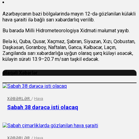
Azərbaycanın bəzi bölgələrində mayın 12-də gözlənilən küləkli
hava şəraiti ilə bağlı sarı xəbərdarlıq verilib.
Bu barədə Milli Hidrometeorologiya Xidməti məlumat yayıb.
Belə ki, Quba, Qusar, Xaçmaz, Şabran, Siyəzən, Xızı, Qobustan,
Daşkəsən, Goranboy, Naftalan, Gəncə, Kəlbəcər, Laçın,
Zəngilanda sarı xəbərdarlığa uyğun olaraq şərq küləyi əsəcək,
küləyin sürəti 13.9–20.7 m/san təşkil edəcək.
Əlaqəli Xəbərlər
XƏBƏRLƏR
/
Hava
Sabah 38 dərəcə isti olacaq
XƏBƏRLƏR
/
Hava