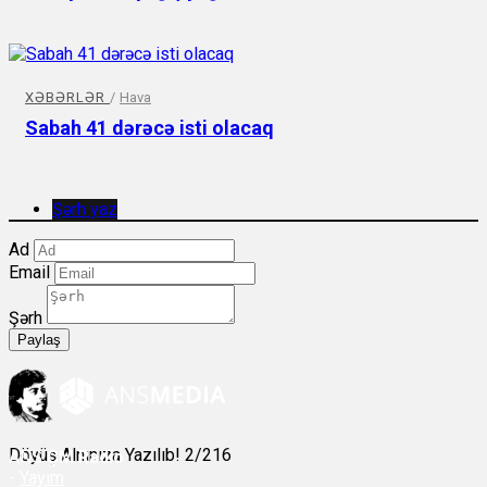
XƏBƏRLƏR
/
Hava
Sabah 41 dərəcə isti olacaq
Şərh yaz
Ad
Email
Şərh
Paylaş
Döyüş Alnınıza Yazılıb! 2/216
ANS
ÇM Radio
-
Yayım