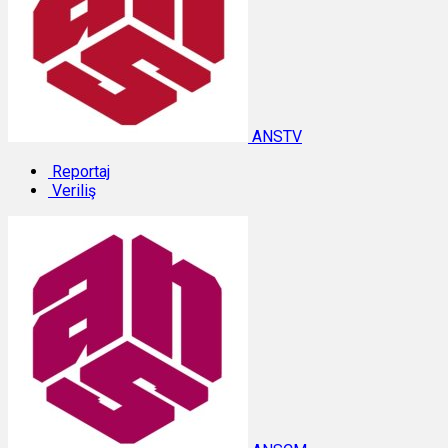
ANSTV
Reportaj
Veriliş