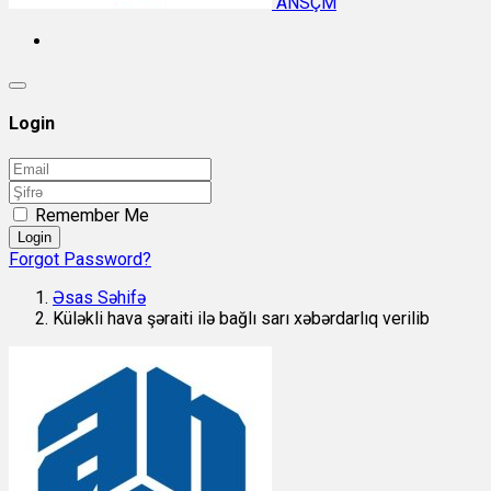
ANSÇM
Login
Remember Me
Login
Forgot Password?
Əsas Səhifə
Küləkli hava şəraiti ilə bağlı sarı xəbərdarlıq verilib