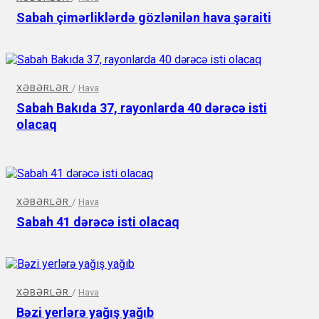
Sabah çimərliklərdə gözlənilən hava şəraiti
XƏBƏRLƏR
/
Hava
Sabah Bakıda 37, rayonlarda 40 dərəcə isti
olacaq
XƏBƏRLƏR
/
Hava
Sabah 41 dərəcə isti olacaq
XƏBƏRLƏR
/
Hava
Bəzi yerlərə yağış yağıb