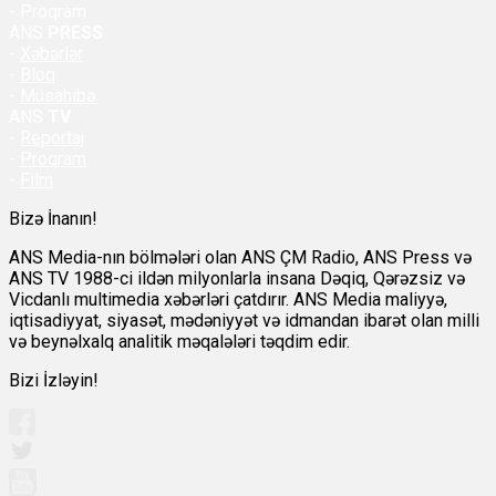
- Proqram
ANS
PRESS
-
Xəbərlər
-
Bloq
-
Müsahibə
ANS
TV
-
Reportaj
-
Proqram
-
Film
Bizə İnanın!
ANS Media-nın bölmələri olan ANS ÇM Radio, ANS Press və
ANS TV 1988-ci ildən milyonlarla insana Dəqiq, Qərəzsiz və
Vicdanlı multimedia xəbərləri çatdırır. ANS Media maliyyə,
iqtisadiyyat, siyasət, mədəniyyət və idmandan ibarət olan milli
və beynəlxalq analitik məqalələri təqdim edir.
Bizi İzləyin!