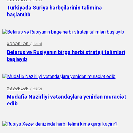
Türkiyədə Suriya hərbçilərinin təliminə
başlanılıb
XƏBƏRLƏR
/
Hərbi
Belarus və Rusiyanın birgə hərbi strateji təlimləri
başlayıb
XƏBƏRLƏR
/
Hərbi
Müdafiə Nazirliyi vətəndaşlara yenidən müraciət
edib