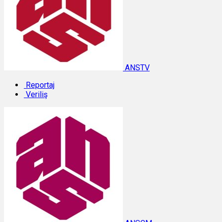
ANSTV
Reportaj
Veriliş