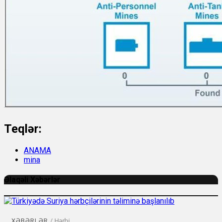
Teqlər:
ANAMA
mina
Əlaqəli Xəbərlər
XƏBƏRLƏR
/
Hərbi