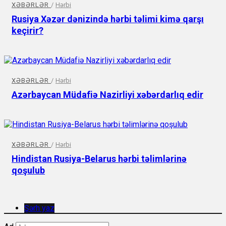
XƏBƏRLƏR
/
Hərbi
Rusiya Xəzər dənizində hərbi təlimi kimə qarşı
keçirir?
XƏBƏRLƏR
/
Hərbi
Azərbaycan Müdafiə Nazirliyi xəbərdarlıq edir
XƏBƏRLƏR
/
Hərbi
Hindistan Rusiya-Belarus hərbi təlimlərinə
qoşulub
Şərh yaz