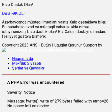
Bizə Dəstək Olun!
DƏSTƏK OL!
Azərbaycanda müstəqil medianı yalnız Xalq dəstəkləyə bilər.
Bu səbəbdən azad və müstəqil xəbərlər əldə etmək
istəyirsinizsə, bizə dəstək olun! Biz Xalqın dəstəyi olmadan,
fəaliyyət göstərə bilmərik.
Copyright 2023 ANS - Bütün Hüquqlar Qorunur. Support by
Scorpion
Haqqımızda
Məxfilik Siyasəti
Şərtlər və Qaydalar
A PHP Error was encountered
Severity: Notice
Message: fwrite(): write of 279 bytes failed with errno=28
No space left on device