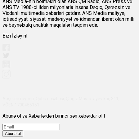
ANS Media-nın bölmələri olan ANS ÇM Radio, ANS Press və
ANS TV 1988-ci ildən milyonlarla insana Dəqiq, Qərəzsiz və
Vicdanlı multimedia xəbərləri çatdırır. ANS Media maliyyə,
iqtisadiyyat, siyasət, mədəniyyət və idmandan ibarət olan milli
və beynəlxalq analitik məqalələri təqdim edir.
Bizi İzləyin!
Abşeron rayonu, Qobu qəsəbəsi, Çingiz Mustafayev küç 311,
VÖEN:1700455151
Abunə ol və Xəbərlərdən birinci sən xəbərdar ol !
Abunə ol