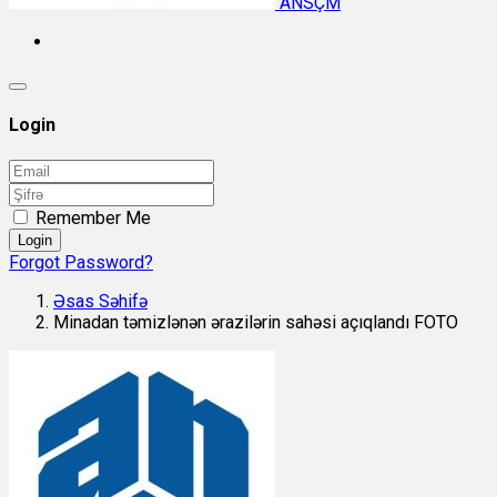
ANSÇM
Login
Remember Me
Login
Forgot Password?
Əsas Səhifə
Minadan təmizlənən ərazilərin sahəsi açıqlandı FOTO