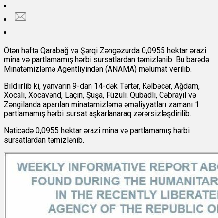
Ötən həftə Qarabağ və Şərqi Zəngəzurda 0,0955 hektar ərazi
mina və partlamamış hərbi sursatlardan təmizlənib. Bu barədə
Minatəmizləmə Agentliyindən (ANAMA) məlumat verilib.
Bildiirlib ki, yanvarın 9-dan 14-dək Tərtər, Kəlbəcər, Ağdam,
Xocalı, Xocavənd, Laçın, Şuşa, Füzuli, Qubadlı, Cəbrayıl və
Zəngilanda aparılan minatəmizləmə əməliyyatları zamanı 1
partlamamış hərbi sursat aşkarlanaraq zərərsizləşdirilib.
Nəticədə 0,0955 hektar ərazi mina və partlamamış hərbi
sursatlardan təmizlənib.