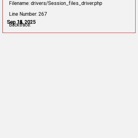
Filename: drivers/Session_files_driver.php
Line Number: 267
Sep 11, 2025
Sep 12, 2025
Sep 13, 2025
Sep 14, 2025
Sep 15, 2025
Sep 16, 2025
Backtrace: