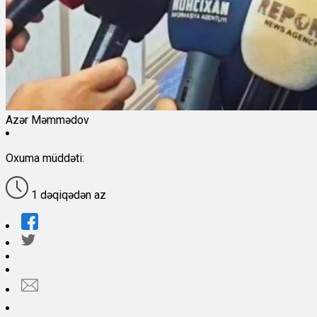
Azər Məmmədov
Oxuma müddəti:
1 dəqiqədən az