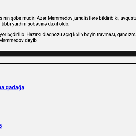
n şöbə müdiri Azər Məmmədov jurnalistlərə bildirib ki, avqustun
i tibbi yardım şöbəsinə daxil olub.
 yerləşdirilib. Hazırkı diaqnozu açıq kəllə beyin travması, qansız
ər Məmmədov deyib.
ına qadağa
B