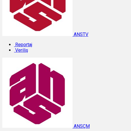
ANSTV
Reportaj
Veriliş
ANSÇM