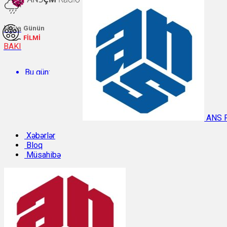
Hava
Günün
FİLMİ
BAKI
Bu gün:
Temperatur: 26.5°C. Rütubət: 64%.
ANS 
Sabah:
Xəbərlər
Bloq
Müsahibə
Temperatur: 29.8°C. Rütubət: 49%.