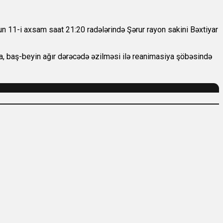
 11-i axsam saat 21:20 radələrində Şərur rayon sakini Bəxtiyar
ma, baş-beyin ağır dərəcədə əzilməsi ilə reanimasiya şöbəsində