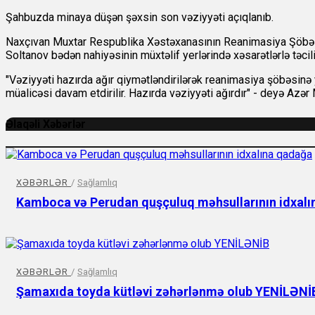
Şahbuzda minaya düşən şəxsin son vəziyyəti açıqlanıb.
Naxçıvan Muxtar Respublika Xəstəxanasının Reanimasiya Şöbəsini
Soltanov bədən nahiyəsinin müxtəlif yerlərində xəsarətlərlə təcil
"Vəziyyəti hazırda ağır qiymətləndirilərək reanimasiya şöbəsinə
müalicəsi davam etdirilir. Hazırda vəziyyəti ağırdır" - deyə Az
Əlaqəli Xəbərlər
XƏBƏRLƏR
/
Sağlamlıq
Kamboca və Perudan quşçuluq məhsullarının idxal
XƏBƏRLƏR
/
Sağlamlıq
Şamaxıda toyda kütləvi zəhərlənmə olub YENİLƏNİ