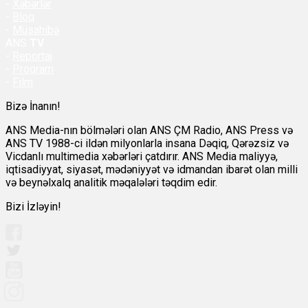
-
Xəbərlər
-
Bloq
-
Müsahibə
ANS
TV
-
Reportaj
-
Proqram
-
Film
Bizə İnanın!
ANS Media-nın bölmələri olan ANS ÇM Radio, ANS Press və
ANS TV 1988-ci ildən milyonlarla insana Dəqiq, Qərəzsiz və
Vicdanlı multimedia xəbərləri çatdırır. ANS Media maliyyə,
iqtisadiyyat, siyasət, mədəniyyət və idmandan ibarət olan milli
və beynəlxalq analitik məqalələri təqdim edir.
Bizi İzləyin!