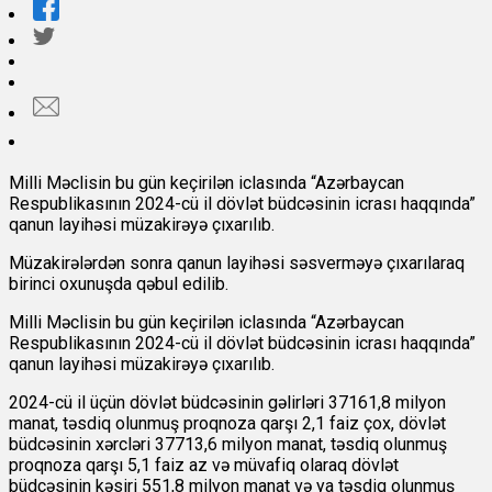
Milli Məclisin bu gün keçirilən iclasında “Azərbaycan
Respublikasının 2024-cü il dövlət büdcəsinin icrası haqqında”
qanun layihəsi müzakirəyə çıxarılıb.
Müzakirələrdən sonra qanun layihəsi səsverməyə çıxarılaraq
birinci oxunuşda qəbul edilib.
Milli Məclisin bu gün keçirilən iclasında “Azərbaycan
Respublikasının 2024-cü il dövlət büdcəsinin icrası haqqında”
qanun layihəsi müzakirəyə çıxarılıb.
2024-cü il üçün dövlət büdcəsinin gəlirləri 37161,8 milyon
manat, təsdiq olunmuş proqnoza qarşı 2,1 faiz çox, dövlət
büdcəsinin xərcləri 37713,6 milyon manat, təsdiq olunmuş
proqnoza qarşı 5,1 faiz az və müvafiq olaraq dövlət
büdcəsinin kəsiri 551,8 milyon manat və ya təsdiq olunmuş