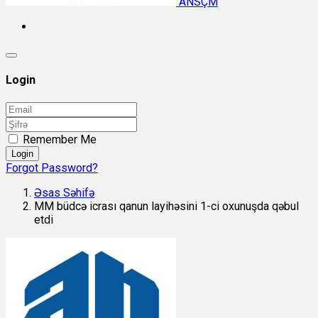
ANSÇM
Login
Remember Me
Login
Forgot Password?
Əsas Səhifə
MM büdcə icrası qanun layihəsini 1-ci oxunuşda qəbul
etdi