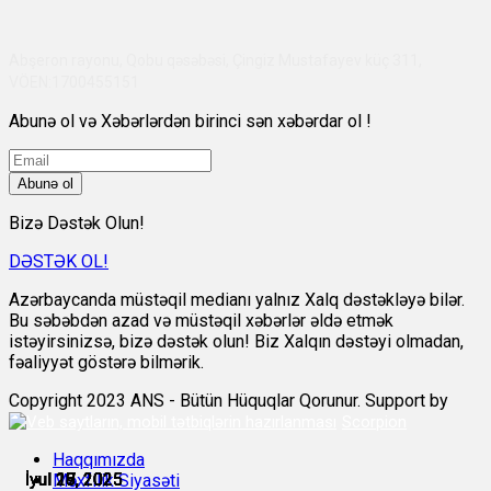
Abşeron rayonu, Qobu qəsəbəsi, Çingiz Mustafayev küç 311,
VÖEN:1700455151
Abunə ol və Xəbərlərdən birinci sən xəbərdar ol !
Abunə ol
Bizə Dəstək Olun!
DƏSTƏK OL!
Azərbaycanda müstəqil medianı yalnız Xalq dəstəkləyə bilər.
Bu səbəbdən azad və müstəqil xəbərlər əldə etmək
istəyirsinizsə, bizə dəstək olun! Biz Xalqın dəstəyi olmadan,
fəaliyyət göstərə bilmərik.
Copyright 2023 ANS - Bütün Hüquqlar Qorunur. Support by
Scorpion
Haqqımızda
İyul 16, 2025
İyul 17, 2025
İyul 18, 2025
İyul 19, 2025
İyul 27, 2025
İyul 28, 2025
Məxfilik Siyasəti