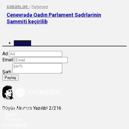
XƏBƏRLƏR
/
Parlament
Cenevrədə Qadın Parlament Sədrlərinin
Sammiti keçirilib
Şərh yaz
Ad
Email
Şərh
Paylaş
Döyüş Alnınıza Yazılıb! 2/216
ANS
ÇM Radio
-
Yayım
- Proqram
ANS
PRESS