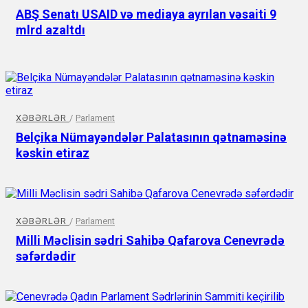
ABŞ Senatı USAID və mediaya ayrılan vəsaiti 9
mlrd azaltdı
XƏBƏRLƏR
/
Parlament
Belçika Nümayəndələr Palatasının qətnaməsinə
kəskin etiraz
XƏBƏRLƏR
/
Parlament
Milli Məclisin sədri Sahibə Qafarova Cenevrədə
səfərdədir