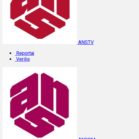
ANSTV
Reportaj
Veriliş