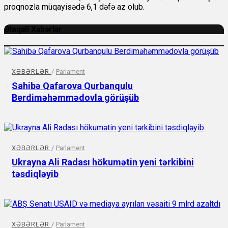
proqnozla müqayisədə 6,1 dəfə az olub.
Əlaqəli Xəbərlər
XƏBƏRLƏR
/
Parlament
Sahibə Qafarova Qurbanqulu
Berdiməhəmmədovla görüşüb
XƏBƏRLƏR
/
Parlament
Ukrayna Ali Radası hökumətin yeni tərkibini
təsdiqləyib
XƏBƏRLƏR
/
Parlament