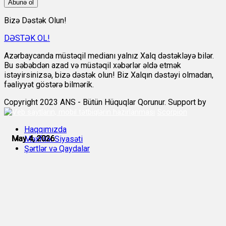
Abunə ol
Bizə Dəstək Olun!
DƏSTƏK OL!
Azərbaycanda müstəqil medianı yalnız Xalq dəstəkləyə bilər.
Bu səbəbdən azad və müstəqil xəbərlər əldə etmək
istəyirsinizsə, bizə dəstək olun! Biz Xalqın dəstəyi olmadan,
fəaliyyət göstərə bilmərik.
Copyright 2023 ANS - Bütün Hüquqlar Qorunur. Support by
Scorpion
Haqqımızda
May 4, 2026
May 4, 2026
May 4, 2026
May 4, 2026
May 4, 2026
May 4, 2026
Məxfilik Siyasəti
Şərtlər və Qaydalar