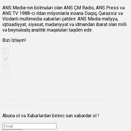
ANS Media-nın bölmələri olan ANS ÇM Radio, ANS Press və
ANS TV 1988-ci ildən milyonlarla insana Dəqiq, Qərəzsiz və
Vicdanlı multimedia xəbərləri çatdırır. ANS Media maliyyə,
iqtisadiyyat, siyasət, mədəniyyət və idmandan ibarət olan milli
və beynəlxalq analitik məqalələri təqdim edir.
Bizi İzləyin!
Abşeron rayonu, Qobu qəsəbəsi, Çingiz Mustafayev küç 311,
VÖEN:1700455151
Abunə ol və Xəbərlərdən birinci sən xəbərdar ol !