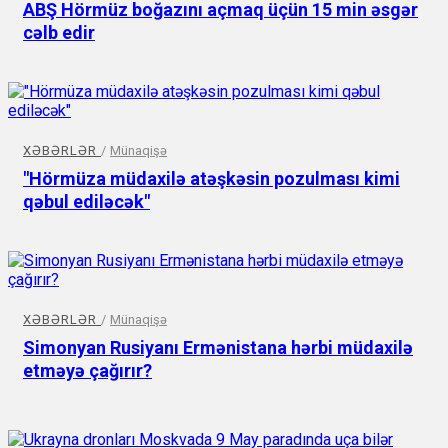
ABŞ Hörmüz boğazını açmaq üçün 15 min əsgər
cəlb edir
XƏBƏRLƏR
/
Münaqişə
"Hörmüza müdaxilə atəşkəsin pozulması kimi
qəbul ediləcək"
XƏBƏRLƏR
/
Münaqişə
Simonyan Rusiyanı Ermənistana hərbi müdaxilə
etməyə çağırır?