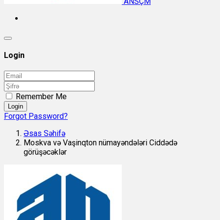
ANSÇM
Login
Remember Me
Login
Forgot Password?
Əsas Səhifə
Moskva və Vaşinqton nümayəndələri Ciddədə
görüşəcəklər