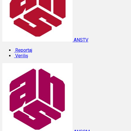
ANSTV
Reportaj
Veriliş