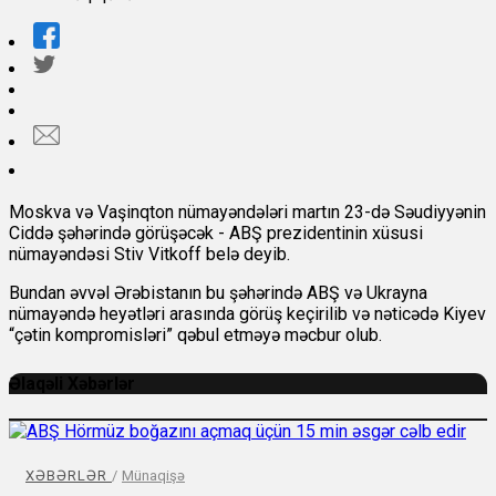
Moskva və Vaşinqton nümayəndələri martın 23-də Səudiyyənin
Ciddə şəhərində görüşəcək - ABŞ prezidentinin xüsusi
nümayəndəsi Stiv Vitkoff belə deyib.
Bundan əvvəl Ərəbistanın bu şəhərində ABŞ və Ukrayna
nümayəndə heyətləri arasında görüş keçirilib və nəticədə Kiyev
“çətin kompromisləri” qəbul etməyə məcbur olub.
Əlaqəli Xəbərlər
XƏBƏRLƏR
/
Münaqişə