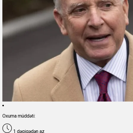
Oxuma müddəti:
1 dəqiqədən az