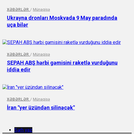
XƏBƏRLƏR
/
Münaqişə
Ukrayna dronları Moskvada 9 May paradında
uça bilər
XƏBƏRLƏR
/
Münaqişə
SEPAH ABŞ hərbi gəmisini raketlə vurduğunu
iddia edir
XƏBƏRLƏR
/
Münaqişə
İran "yer üzündən silinəcək"
Şərh yaz