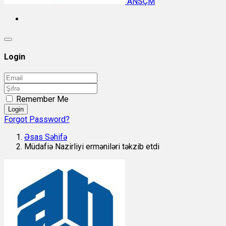
ANSÇM
Login
Remember Me
Login
Forgot Password?
Əsas Səhifə
Müdafiə Nazirliyi erməniləri təkzib etdi