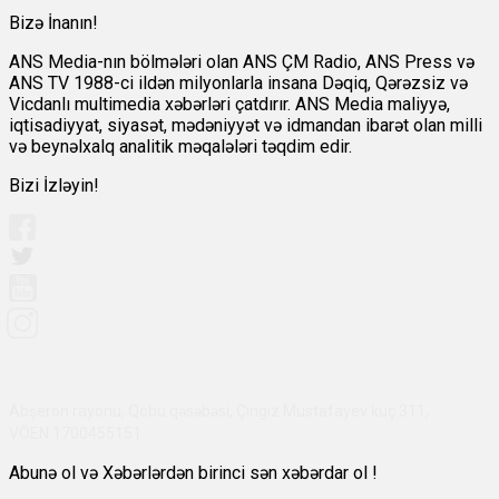
Bizə İnanın!
ANS Media-nın bölmələri olan ANS ÇM Radio, ANS Press və
ANS TV 1988-ci ildən milyonlarla insana Dəqiq, Qərəzsiz və
Vicdanlı multimedia xəbərləri çatdırır. ANS Media maliyyə,
iqtisadiyyat, siyasət, mədəniyyət və idmandan ibarət olan milli
və beynəlxalq analitik məqalələri təqdim edir.
Bizi İzləyin!
Abşeron rayonu, Qobu qəsəbəsi, Çingiz Mustafayev küç 311,
VÖEN:1700455151
Abunə ol və Xəbərlərdən birinci sən xəbərdar ol !