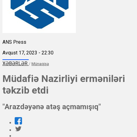
ANS Press
Avqust 17, 2023 - 22:30
XƏBƏRLƏR
/
Münaqişə
Müdafiə Nazirliyi erməniləri
təkzib etdi
"Arazdəyənə atəş açmamışıq"