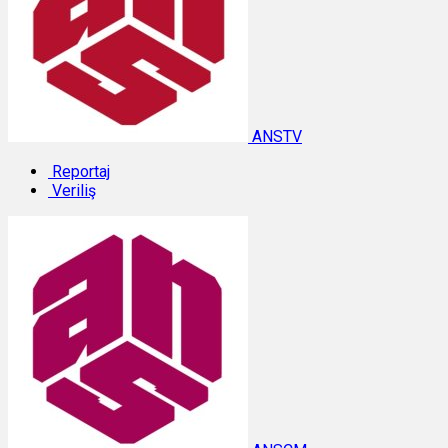
ANSTV
Reportaj
Veriliş