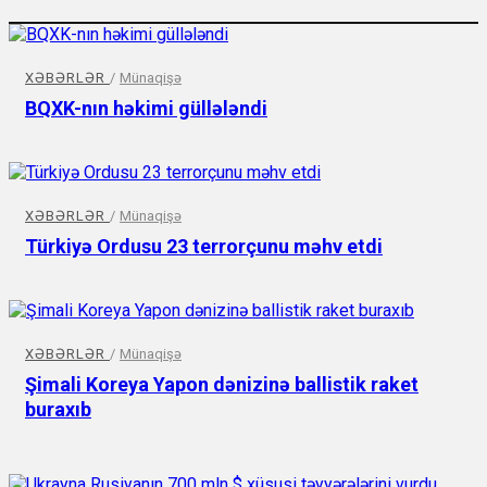
XƏBƏRLƏR
/
Münaqişə
BQXK-nın həkimi güllələndi
XƏBƏRLƏR
/
Münaqişə
Türkiyə Ordusu 23 terrorçunu məhv etdi
XƏBƏRLƏR
/
Münaqişə
Şimali Koreya Yapon dənizinə ballistik raket
buraxıb