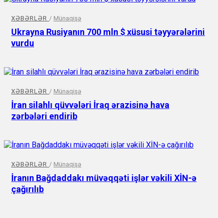
XƏBƏRLƏR
/
Münaqişə
Ukrayna Rusiyanın 700 mln $ xüsusi təyyərələrini
vurdu
XƏBƏRLƏR
/
Münaqişə
İran silahlı qüvvələri İraq ərazisinə hava
zərbələri endirib
XƏBƏRLƏR
/
Münaqişə
İranın Bağdaddakı müvəqqəti işlər vəkili XİN-ə
çağırılıb