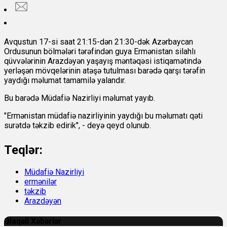
Avqustun 17-si saat 21:15-dən 21:30-dək Azərbaycan
Ordusunun bölmələri tərəfindən guya Ermənistan silahlı
qüvvələrinin Arazdəyən yaşayış məntəqəsi istiqamətində
yerləşən mövqelərinin atəşə tutulması barədə qarşı tərəfin
yaydığı məlumat tamamilə yalandır.
Bu barədə Müdafiə Nazirliyi məlumat yayıb.
"Ermənistan müdafiə nazirliyinin yaydığı bu məlumatı qəti
surətdə təkzib edirik", - deyə qeyd olunub.
Teqlər:
Müdafiə Nazirliyi
ermənilər
təkzib
Arazdəyən
Əlaqəli Xəbərlər