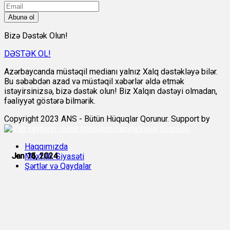
Abunə ol
Bizə Dəstək Olun!
DƏSTƏK OL!
Azərbaycanda müstəqil medianı yalnız Xalq dəstəkləyə bilər.
Bu səbəbdən azad və müstəqil xəbərlər əldə etmək
istəyirsinizsə, bizə dəstək olun! Biz Xalqın dəstəyi olmadan,
fəaliyyət göstərə bilmərik.
Copyright 2023 ANS - Bütün Hüquqlar Qorunur. Support by
Scorpion
Haqqımızda
Jan 13, 2024
Jan 13, 2024
Jan 14, 2024
Jan 15, 2024
Jan 16, 2024
Jan 16, 2024
Məxfilik Siyasəti
Şərtlər və Qaydalar