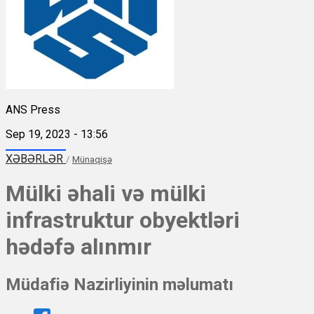
ANS Press
Sep 19, 2023 - 13:56
XƏBƏRLƏR
/
Münaqişə
Mülki əhali və mülki
infrastruktur obyektləri
hədəfə alınmır
Müdafiə Nazirliyinin məlumatı