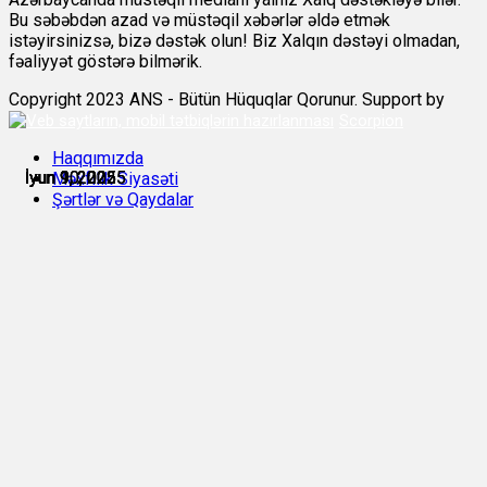
Bu səbəbdən azad və müstəqil xəbərlər əldə etmək
istəyirsinizsə, bizə dəstək olun! Biz Xalqın dəstəyi olmadan,
fəaliyyət göstərə bilmərik.
Copyright 2023 ANS - Bütün Hüquqlar Qorunur. Support by
Scorpion
Haqqımızda
İyun 9, 2025
İyun 9, 2025
İyun 9, 2025
İyun 9, 2025
İyun 10, 2025
İyun 10, 2025
Məxfilik Siyasəti
Şərtlər və Qaydalar