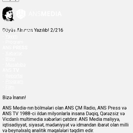
Döyüş Alnınıza Yazılıb! 2/216
ANS
ÇM Radio
-
Yayım
- Proqram
ANS
PRESS
-
Xəbərlər
-
Bloq
-
Müsahibə
ANS
TV
-
Reportaj
-
Proqram
-
Film
Bizə İnanın!
ANS Media-nın bölmələri olan ANS ÇM Radio, ANS Press və
ANS TV 1988-ci ildən milyonlarla insana Dəqiq, Qərəzsiz və
Vicdanlı multimedia xəbərləri çatdırır. ANS Media maliyyə,
iqtisadiyyat, siyasət, mədəniyyət və idmandan ibarət olan milli
və beynəlxalq analitik məqalələri təqdim edir.