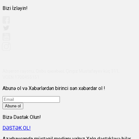
Bizi İzləyin!
Abşeron rayonu, Qobu qəsəbəsi, Çingiz Mustafayev küç 311,
VÖEN:1700455151
Abunə ol və Xəbərlərdən birinci sən xəbərdar ol !
Abunə ol
Bizə Dəstək Olun!
DƏSTƏK OL!
Azərbaycanda müstəqil medianı yalnız Xalq dəstəkləyə bilər.