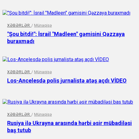
XƏBƏRLƏR
/
Münaqişə
"Şou bitdi!": İsrail "Madleen" gəmisini Qəzzaya
buraxmadı
XƏBƏRLƏR
/
Münaqişə
Los-Ancelesdə polis jurnalistə atəş açdı VİDEO
XƏBƏRLƏR
/
Münaqişə
Rusiya ilə Ukrayna arasında hərbi əsir mübadiləsi
baş tutub