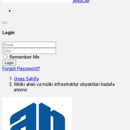
ANSÇM
Login
Remember Me
Login
Forgot Password?
Əsas Səhifə
Mülki əhali və mülki infrastruktur obyektləri hədəfə
alınmır