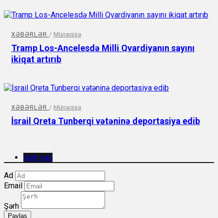
XƏBƏRLƏR
/
Münaqişə
Tramp Los-Ancelesdə Milli Qvardiyanın sayını
ikiqat artırıb
XƏBƏRLƏR
/
Münaqişə
İsrail Qreta Tunberqi vətəninə deportasiya edib
Şərh yaz
Ad
Email
Şərh
Paylaş