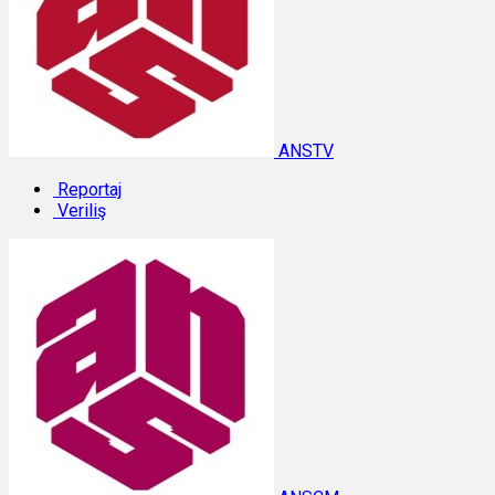
ANSTV
Reportaj
Veriliş