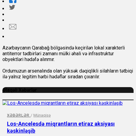
Azərbaycanın Qarabağ bölgəsində keçirilən lokal xarakterli
antiterror tədbirləri zamanı mülki əhali və infrastruktur
obyektləri hədəfə alınmır.
Ordumuzun arsenalında olan yüksək dəqiqlikli silahların tətbiqi
ilə yalnız legitim hərbi hədəflər sıradan çıxarılır.
Əlaqəli Xəbərlər
XƏBƏRLƏR
/
Münaqişə
Los-Ancelesdə miqrantların etiraz aksiyası
kəskinləşib