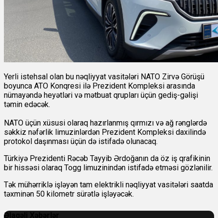
Yerli istehsal olan bu nəqliyyat vasitələri NATO Zirvə Görüşü
boyunca ATO Konqresi ilə Prezident Kompleksi arasında
nümayəndə heyətləri və mətbuat qrupları üçün gediş-gəlişi
təmin edəcək.
NATO üçün xüsusi olaraq hazırlanmış qırmızı və ağ rənglərdə
səkkiz nəfərlik limuzinlərdən Prezident Kompleksi daxilində
protokol daşınması üçün də istifadə olunacaq.
Türkiyə Prezidenti Rəcəb Tayyib Ərdoğanın da öz iş qrafikinin
bir hissəsi olaraq Togg limuzinindən istifadə etməsi gözlənilir.
Tək mühərriklə işləyən tam elektrikli nəqliyyat vasitələri saatda
təxminən 50 kilometr sürətlə işləyəcək.
Əlaqəli Xəbərlər