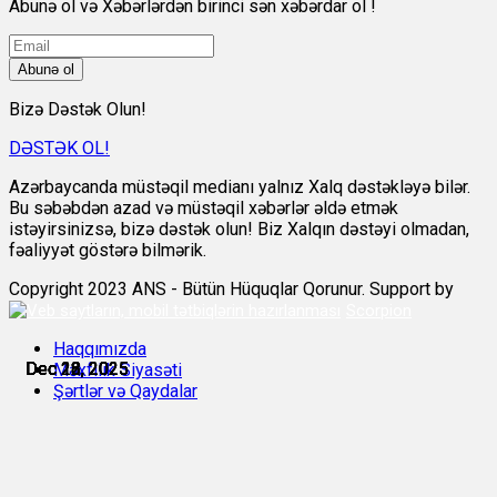
Abunə ol və Xəbərlərdən birinci sən xəbərdar ol !
Abunə ol
Bizə Dəstək Olun!
DƏSTƏK OL!
Azərbaycanda müstəqil medianı yalnız Xalq dəstəkləyə bilər.
Bu səbəbdən azad və müstəqil xəbərlər əldə etmək
istəyirsinizsə, bizə dəstək olun! Biz Xalqın dəstəyi olmadan,
fəaliyyət göstərə bilmərik.
Copyright 2023 ANS - Bütün Hüquqlar Qorunur. Support by
Scorpion
Haqqımızda
Dec 16, 2025
Dec 18, 2025
Dec 18, 2025
Dec 22, 2025
Dec 22, 2025
Dec 23, 2025
Məxfilik Siyasəti
Şərtlər və Qaydalar