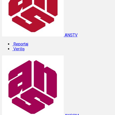
ANSTV
Reportaj
Veriliş