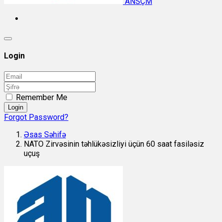
ANSÇM
Login
Remember Me
Login
Forgot Password?
Əsas Səhifə
NATO Zirvəsinin təhlükəsizliyi üçün 60 saat fasiləsiz
uçuş