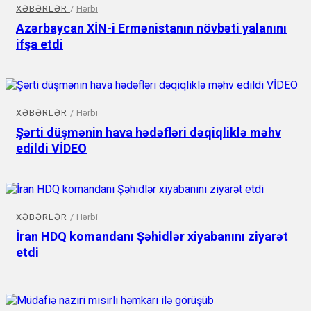
XƏBƏRLƏR
/
Hərbi
Azərbaycan XİN-i Ermənistanın növbəti yalanını
ifşa etdi
XƏBƏRLƏR
/
Hərbi
Şərti düşmənin hava hədəfləri dəqiqliklə məhv
edildi VİDEO
XƏBƏRLƏR
/
Hərbi
İran HDQ komandanı Şəhidlər xiyabanını ziyarət
etdi