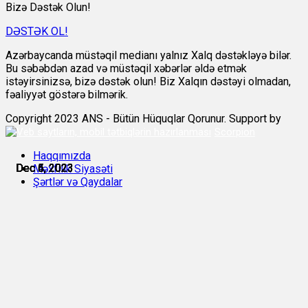
Bizə Dəstək Olun!
DƏSTƏK OL!
Azərbaycanda müstəqil medianı yalnız Xalq dəstəkləyə bilər.
Bu səbəbdən azad və müstəqil xəbərlər əldə etmək
istəyirsinizsə, bizə dəstək olun! Biz Xalqın dəstəyi olmadan,
fəaliyyət göstərə bilmərik.
Copyright 2023 ANS - Bütün Hüquqlar Qorunur. Support by
Scorpion
Haqqımızda
Dec 4, 2023
Dec 5, 2023
Dec 5, 2023
Dec 5, 2023
Dec 5, 2023
Dec 6, 2023
Məxfilik Siyasəti
Şərtlər və Qaydalar