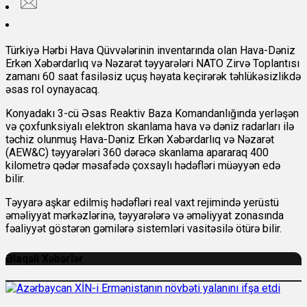
Türkiyə Hərbi Hava Qüvvələrinin inventarında olan Hava-Dəniz
Erkən Xəbərdarlıq və Nəzarət təyyarələri NATO Zirvə Toplantısı
zamanı 60 saat fasiləsiz uçuş həyata keçirərək təhlükəsizlikdə
əsas rol oynayacaq.
Konyadakı 3-cü Əsas Reaktiv Baza Komandanlığında yerləşən
və çoxfunksiyalı elektron skanlama hava və dəniz radarları ilə
təchiz olunmuş Hava-Dəniz Erkən Xəbərdarlıq və Nəzarət
(AEW&C) təyyarələri 360 dərəcə skanlama apararaq 400
kilometrə qədər məsafədə çoxsaylı hədəfləri müəyyən edə
bilir.
Təyyarə aşkar edilmiş hədəfləri real vaxt rejimində yerüstü
əməliyyat mərkəzlərinə, təyyarələrə və əməliyyat zonasında
fəaliyyət göstərən gəmilərə sistemləri vasitəsilə ötürə bilir.
Əlaqəli Xəbərlər