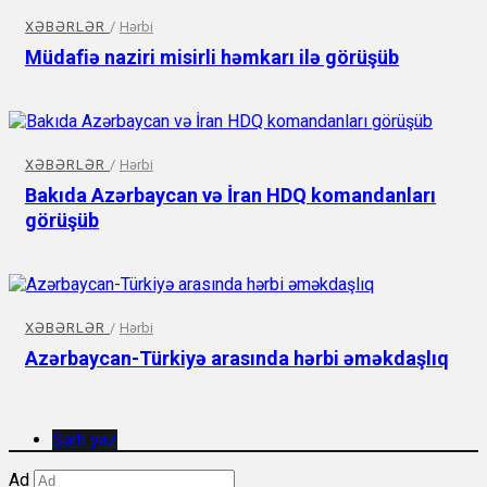
XƏBƏRLƏR
/
Hərbi
Müdafiə naziri misirli həmkarı ilə görüşüb
XƏBƏRLƏR
/
Hərbi
Bakıda Azərbaycan və İran HDQ komandanları
görüşüb
XƏBƏRLƏR
/
Hərbi
Azərbaycan-Türkiyə arasında hərbi əməkdaşlıq
Şərh yaz
Ad