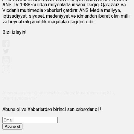
ANS TV 1988-ci ildən milyonlarla insana Dəqiq, Qərəzsiz və
Vicdanlı multimedia xəbərləri çatdırır. ANS Media maliyyə,
iqtisadiyyat, siyasət, mədəniyyət və idmandan ibarət olan milli
və beynəlxalq analitik məqalələri təqdim edir.
Bizi İzləyin!
Abşeron rayonu, Qobu qəsəbəsi, Çingiz Mustafayev küç 311,
VÖEN:1700455151
Abunə ol və Xəbərlərdən birinci sən xəbərdar ol !
Abunə ol