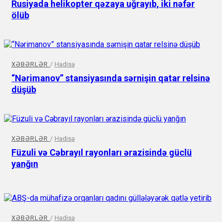
Rusiyada helikopter qəzaya uğrayıb, iki nəfər
ölüb
XƏBƏRLƏR
/
Hadisə
“Nərimanov” stansiyasında sərnişin qatar relsinə
düşüb
XƏBƏRLƏR
/
Hadisə
Füzuli və Cəbrayıl rayonları ərazisində güclü
yanğın
XƏBƏRLƏR
/
Hadisə