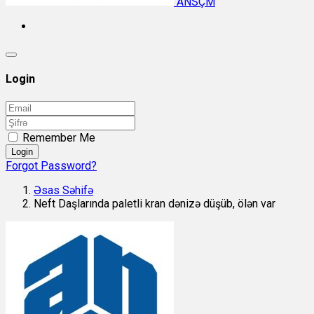
ANSÇM
Login
Remember Me
Login
Forgot Password?
Əsas Səhifə
Neft Daşlarında paletli kran dənizə düşüb, ölən var