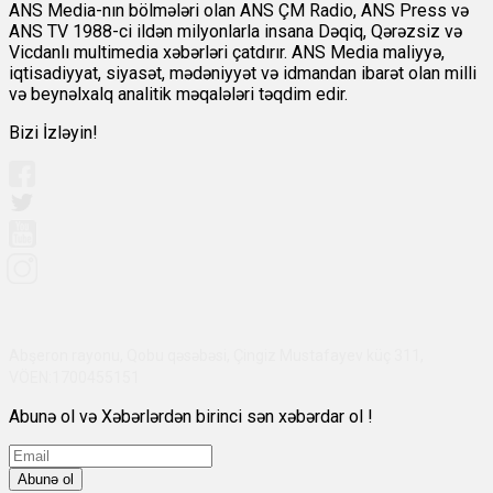
ANS Media-nın bölmələri olan ANS ÇM Radio, ANS Press və
ANS TV 1988-ci ildən milyonlarla insana Dəqiq, Qərəzsiz və
Vicdanlı multimedia xəbərləri çatdırır. ANS Media maliyyə,
iqtisadiyyat, siyasət, mədəniyyət və idmandan ibarət olan milli
və beynəlxalq analitik məqalələri təqdim edir.
Bizi İzləyin!
Abşeron rayonu, Qobu qəsəbəsi, Çingiz Mustafayev küç 311,
VÖEN:1700455151
Abunə ol və Xəbərlərdən birinci sən xəbərdar ol !
Abunə ol