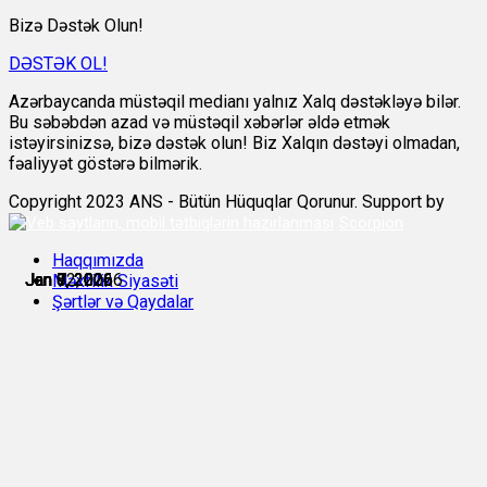
Bizə Dəstək Olun!
DƏSTƏK OL!
Azərbaycanda müstəqil medianı yalnız Xalq dəstəkləyə bilər.
Bu səbəbdən azad və müstəqil xəbərlər əldə etmək
istəyirsinizsə, bizə dəstək olun! Biz Xalqın dəstəyi olmadan,
fəaliyyət göstərə bilmərik.
Copyright 2023 ANS - Bütün Hüquqlar Qorunur. Support by
Scorpion
Haqqımızda
Jan 7, 2026
Jan 7, 2026
Jan 8, 2026
Jan 8, 2026
Jan 9, 2026
Jan 12, 2026
Məxfilik Siyasəti
Şərtlər və Qaydalar