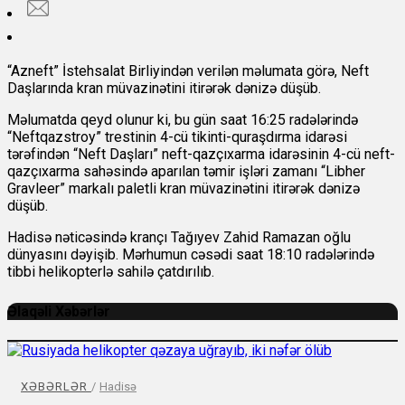
“Azneft” İstehsalat Birliyindən verilən məlumata görə, Neft
Daşlarında kran müvazinətini itirərək dənizə düşüb.
Məlumatda qeyd olunur ki, bu gün saat 16:25 radələrində
“Neftqazstroy” trestinin 4-cü tikinti-quraşdırma idarəsi
tərəfindən “Neft Daşları” neft-qazçıxarma idarəsinin 4-cü neft-
qazçıxarma sahəsində aparılan təmir işləri zamanı “Libher
Gravleer” markalı paletli kran müvazinətini itirərək dənizə
düşüb.
Hadisə nəticəsində krançı Tağıyev Zahid Ramazan oğlu
dünyasını dəyişib. Mərhumun cəsədi saat 18:10 radələrində
tibbi helikopterlə sahilə çatdırılıb.
Əlaqəli Xəbərlər
XƏBƏRLƏR
/
Hadisə