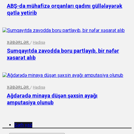
ABŞ-da mühafizə orqanları qadını güllələyərək
qətlə yetirib
XƏBƏRLƏR
/
Hadisə
Sumqayıtda zavodda boru partlayıb, bir nəfər
xəsarət alıb
XƏBƏRLƏR
/
Hadisə
Ağdərədə minaya düşən şəxsin ayağı
amputasiya olunub
Şərh yaz