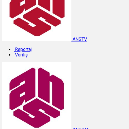
ANSTV
Reportaj
Veriliş