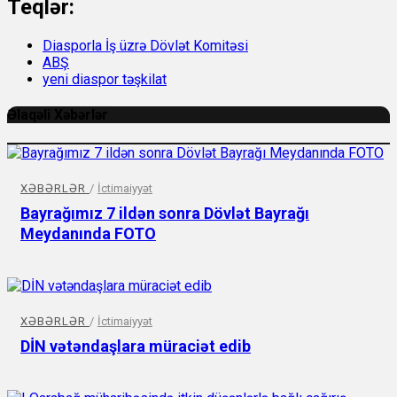
Teqlər:
Diasporla İş üzrə Dövlət Komitəsi
ABŞ
yeni diaspor təşkilat
Əlaqəli Xəbərlər
XƏBƏRLƏR
/
İctimaiyyət
Bayrağımız 7 ildən sonra Dövlət Bayrağı
Meydanında FOTO
XƏBƏRLƏR
/
İctimaiyyət
DİN vətəndaşlara müraciət edib