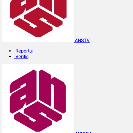
ANSTV
Reportaj
Veriliş