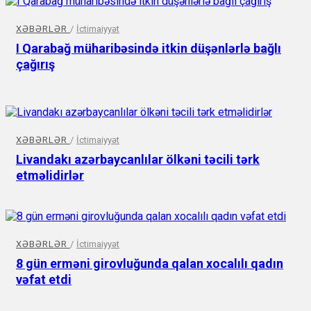
XƏBƏRLƏR
/
İctimaiyyət
I Qarabağ müharibəsində itkin düşənlərlə bağlı
çağırış
XƏBƏRLƏR
/
İctimaiyyət
Livandakı azərbaycanlılar ölkəni təcili tərk
etməlidirlər
XƏBƏRLƏR
/
İctimaiyyət
8 gün erməni girovluğunda qalan xocalılı qadın
vəfat etdi