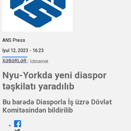
ANS Press
İyul 12, 2023 - 16:23
XƏBƏRLƏR
/
İctimaiyyət
Nyu-Yorkda yeni diaspor
təşkilatı yaradılıb
Bu barədə Diasporla İş üzrə Dövlət
Komitəsindən bildirilib