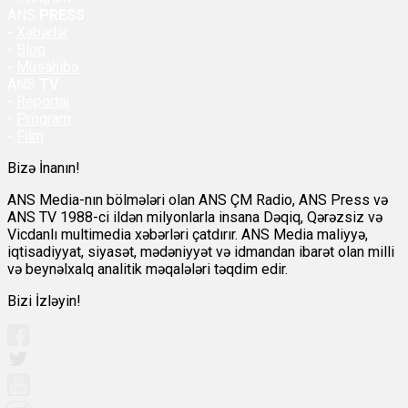
ANS
PRESS
-
Xəbərlər
-
Bloq
-
Müsahibə
ANS
TV
-
Reportaj
-
Proqram
-
Film
Bizə İnanın!
ANS Media-nın bölmələri olan ANS ÇM Radio, ANS Press və
ANS TV 1988-ci ildən milyonlarla insana Dəqiq, Qərəzsiz və
Vicdanlı multimedia xəbərləri çatdırır. ANS Media maliyyə,
iqtisadiyyat, siyasət, mədəniyyət və idmandan ibarət olan milli
və beynəlxalq analitik məqalələri təqdim edir.
Bizi İzləyin!