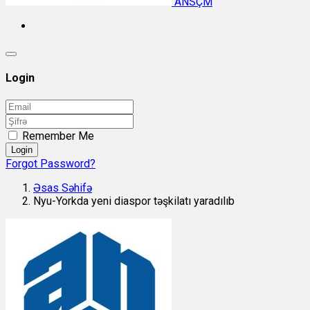
ANSÇM
Login
Remember Me
Login
Forgot Password?
Əsas Səhifə
Nyu-Yorkda yeni diaspor təşkilatı yaradılıb