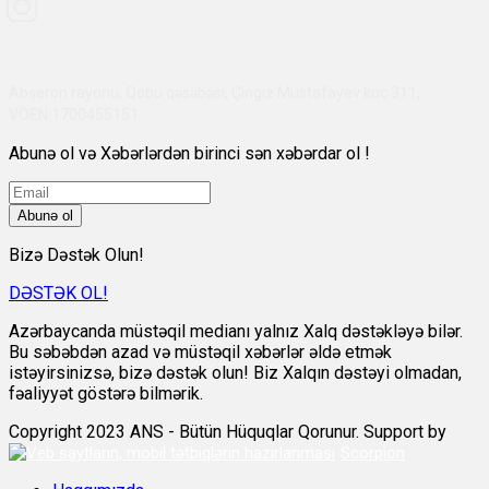
Abşeron rayonu, Qobu qəsəbəsi, Çingiz Mustafayev küç 311,
VÖEN:1700455151
Abunə ol və Xəbərlərdən birinci sən xəbərdar ol !
Abunə ol
Bizə Dəstək Olun!
DƏSTƏK OL!
Azərbaycanda müstəqil medianı yalnız Xalq dəstəkləyə bilər.
Bu səbəbdən azad və müstəqil xəbərlər əldə etmək
istəyirsinizsə, bizə dəstək olun! Biz Xalqın dəstəyi olmadan,
fəaliyyət göstərə bilmərik.
Copyright 2023 ANS - Bütün Hüquqlar Qorunur. Support by
Scorpion