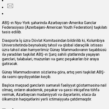
ABŞ-ın Nyu-York şəhərində Azərbaycan-Amerika Gənclər
Federasiyası (Azerbaijani-American Youth Federation) təşkilatı
təsis edilib.
Diasporla İş üzrə Dövlət Komitəsindən bildirilib ki, Kolumbiya
Universitetində beynəlxalq təhsil və qlobal idarəçilik ixtisası
üzrə təhsil alan həmyerlimiz Günay Məmmədovanın təşəbbüsü
ilə yaradılan təşkilat ABŞ-ın Şərq sahili ştatlarında yaşayan
gəncləri, tələbələri, məzunları və gənc peşəkarları bir araya
gətirəcək.
Günay Məmmədovanın sözlərinə görə, artıq yeni təşkilat ABŞ-
da rəsmi qeydiyyatdan keçib.
Başlıca məqsəd gənclərin səmərəli fəaliyyət göstərməsinə nail
olmaq, onların akademik, peşəkar və şəxsi inkişafına töhfə
vermək, Azərbaycan mədəniyyəti və dəyərlərini, eləcə də
ölkəmizin həqiqətlərini yerli ictimaiyyətə çatdırmaqdır.