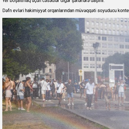
Yer boşaltmaq üçün cəsədlər digər şəhərlərə daşınır.
Dəfn evləri hakimiyyət orqanlarından müvəqqəti soyuducu konteyn