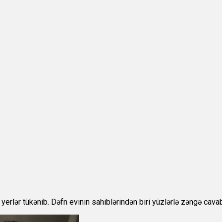
yerlər tükənib. Dəfn evinin sahiblərindən biri yüzlərlə zəngə cava