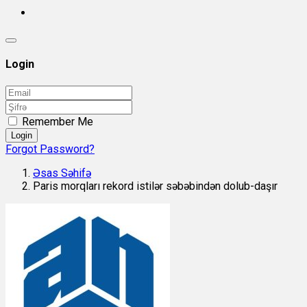
Login
Remember Me
Login
Forgot Password?
Əsas Səhifə
Paris morqları rekord istilər səbəbindən dolub-daşır