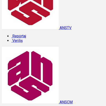
ANSTV
Reportaj
Veriliş
ANSÇM