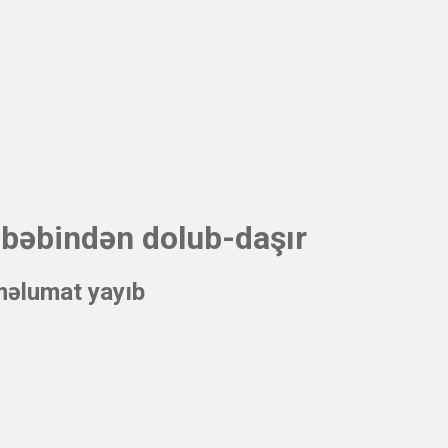
səbəbindən dolub-daşır
məlumat yayıb