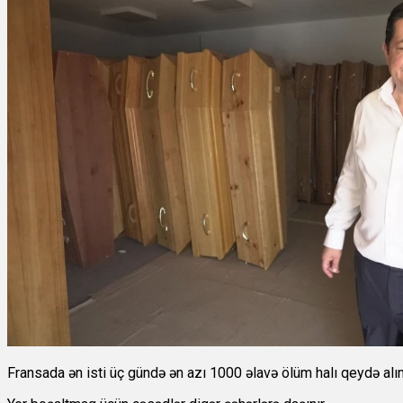
Fransada ən isti üç gündə ən azı 1000 əlavə ölüm halı qeydə alını