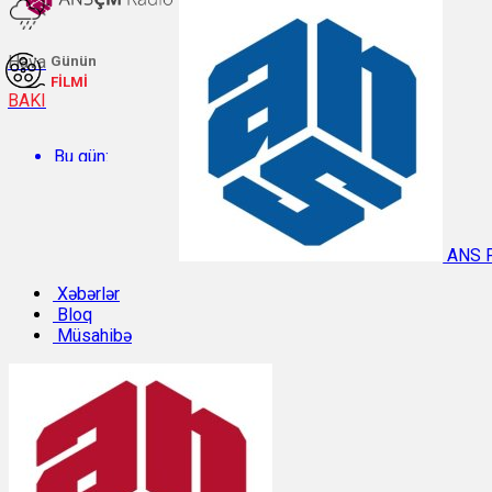
Hava
Günün
FİLMİ
BAKI
Bu gün:
Temperatur: 26.5°C. Rütubət: 64%.
ANS 
Sabah:
Xəbərlər
Bloq
Müsahibə
Temperatur: 29.8°C. Rütubət: 49%.