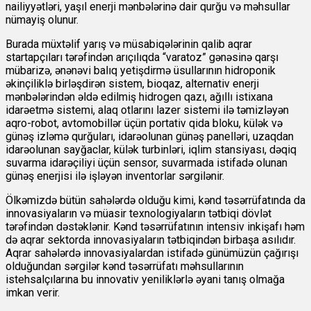
nailiyyətləri, yaşıl enerji mənbələrinə dair qurğu və məhsullar
nümayiş olunur.
Burada müxtəlif yarış və müsabiqələrinin qalib aqrar
startapçıları tərəfindən arıçılıqda “varatoz” gənəsinə qarşı
mübarizə, ənənəvi balıq yetişdirmə üsullarının hidroponik
əkinçiliklə birləşdirən sistem, bioqaz, alternativ enerji
mənbələrindən əldə edilmiş hidrogen qazı, ağıllı istixana
idarəetmə sistemi, alaq otlarını lazer sistemi ilə təmizləyən
aqro-robot, avtomobillər üçün portativ qida bloku, külək və
günəş izləmə qurğuları, idarəolunan günəş panelləri, uzaqdan
idarəolunan sayğaclar, külək turbinləri, iqlim stansiyası, dəqiq
suvarma idarəçiliyi üçün sensor, suvarmada istifadə olunan
günəş enerjisi ilə işləyən inventorlar sərgilənir.
Ölkəmizdə bütün sahələrdə olduğu kimi, kənd təsərrüfatında da
innovasiyaların və müasir texnologiyaların tətbiqi dövlət
tərəfindən dəstəklənir. Kənd təsərrüfatının intensiv inkişafı həm
də aqrar sektorda innovasiyaların tətbiqindən birbaşa asılıdır.
Aqrar sahələrdə innovasiyalardan istifadə günümüzün çağırışı
olduğundan sərgilər kənd təsərrüfatı məhsullarının
istehsalçılarına bu innovativ yeniliklərlə əyani tanış olmağa
imkan verir.