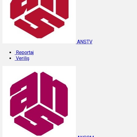
ANSTV
Reportaj
Veriliş