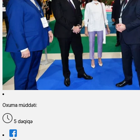
Oxuma müddəti:
5 dəqiqə