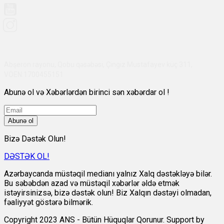
Abşeron rayonu, Qobu qəsəbəsi, Çingiz Mustafayev küç 311,
VÖEN:1700455151
Abunə ol və Xəbərlərdən birinci sən xəbərdar ol !
Abunə ol
Bizə Dəstək Olun!
DƏSTƏK OL!
Azərbaycanda müstəqil medianı yalnız Xalq dəstəkləyə bilər.
Bu səbəbdən azad və müstəqil xəbərlər əldə etmək
istəyirsinizsə, bizə dəstək olun! Biz Xalqın dəstəyi olmadan,
fəaliyyət göstərə bilmərik.
Copyright 2023 ANS - Bütün Hüquqlar Qorunur. Support by