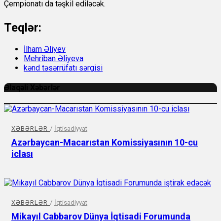
Çempionatı da təşkil ediləcək.
Teqlər:
İlham Əliyev
Mehriban Əliyeva
kənd təsərrüfatı sərgisi
Əlaqəli Xəbərlər
XƏBƏRLƏR
/
İqtisadiyyat
Azərbaycan-Macarıstan Komissiyasının 10-cu
iclası
XƏBƏRLƏR
/
İqtisadiyyat
Mikayıl Cabbarov Dünya İqtisadi Forumunda