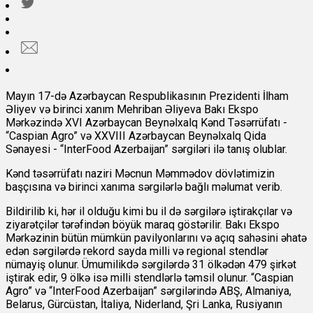
Mayın 17-də Azərbaycan Respublikasının Prezidenti İlham
Əliyev və birinci xanım Mehriban Əliyeva Bakı Ekspo
Mərkəzində XVI Azərbaycan Beynəlxalq Kənd Təsərrüfatı -
“Caspian Agro” və XXVIII Azərbaycan Beynəlxalq Qida
Sənayesi - “InterFood Azerbaijan” sərgiləri ilə tanış olublar.
Kənd təsərrüfatı naziri Məcnun Məmmədov dövlətimizin
başçısına və birinci xanıma sərgilərlə bağlı məlumat verib.
Bildirilib ki, hər il olduğu kimi bu il də sərgilərə iştirakçılar və
ziyarətçilər tərəfindən böyük maraq göstərilir. Bakı Ekspo
Mərkəzinin bütün mümkün pavilyonlarını və açıq sahəsini əhatə
edən sərgilərdə rekord sayda milli və regional stendlər
nümayiş olunur. Ümumilikdə sərgilərdə 31 ölkədən 479 şirkət
iştirak edir, 9 ölkə isə milli stendlərlə təmsil olunur. “Caspian
Agro” və “InterFood Azerbaijan” sərgilərində ABŞ, Almaniya,
Belarus, Gürcüstan, İtaliya, Niderland, Şri Lanka, Rusiyanın