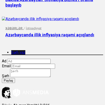
başlayıb
XƏBƏRLƏR
/
İqtisadiyyat
Azərbaycanda illik inflyasiya rəqəmi açıqlandı
Şərh yaz
Ad
Email
Şərh
Paylaş