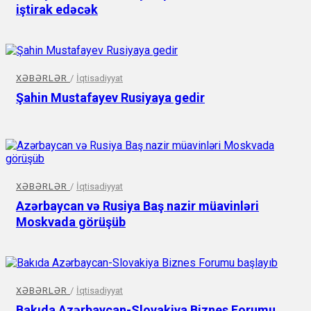
iştirak edəcək
XƏBƏRLƏR
/
İqtisadiyyat
Şahin Mustafayev Rusiyaya gedir
XƏBƏRLƏR
/
İqtisadiyyat
Azərbaycan və Rusiya Baş nazir müavinləri
Moskvada görüşüb
XƏBƏRLƏR
/
İqtisadiyyat
Bakıda Azərbaycan-Slovakiya Biznes Forumu