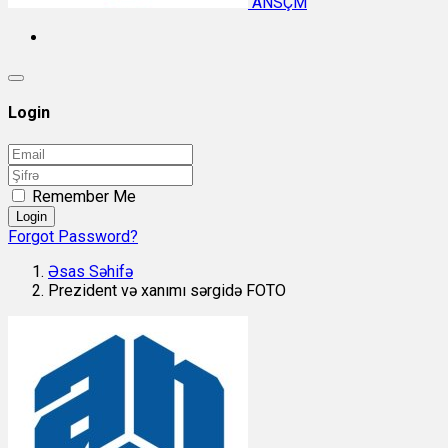
ANSÇM
Login
Remember Me
Login
Forgot Password?
Əsas Səhifə
Prezident və xanımı sərgidə FOTO