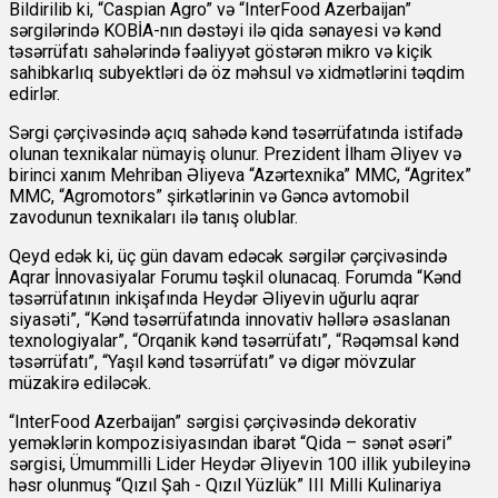
Bildirilib ki, “Caspian Agro” və “InterFood Azerbaijan”
sərgilərində KOBİA-nın dəstəyi ilə qida sənayesi və kənd
təsərrüfatı sahələrində fəaliyyət göstərən mikro və kiçik
sahibkarlıq subyektləri də öz məhsul və xidmətlərini təqdim
edirlər.
Sərgi çərçivəsində açıq sahədə kənd təsərrüfatında istifadə
olunan texnikalar nümayiş olunur. Prezident İlham Əliyev və
birinci xanım Mehriban Əliyeva “Azərtexnika” MMC, “Agritex”
MMC, “Agromotors” şirkətlərinin və Gəncə avtomobil
zavodunun texnikaları ilə tanış olublar.
Qeyd edək ki, üç gün davam edəcək sərgilər çərçivəsində
Aqrar İnnovasiyalar Forumu təşkil olunacaq. Forumda “Kənd
təsərrüfatının inkişafında Heydər Əliyevin uğurlu aqrar
siyasəti”, “Kənd təsərrüfatında innovativ həllərə əsaslanan
texnologiyalar”, “Orqanik kənd təsərrüfatı”, “Rəqəmsal kənd
təsərrüfatı”, “Yaşıl kənd təsərrüfatı” və digər mövzular
müzakirə ediləcək.
“InterFood Azerbaijan” sərgisi çərçivəsində dekorativ
yeməklərin kompozisiyasından ibarət “Qida – sənət əsəri”
sərgisi, Ümummilli Lider Heydər Əliyevin 100 illik yubileyinə
həsr olunmuş “Qızıl Şah - Qızıl Yüzlük” III Milli Kulinariya