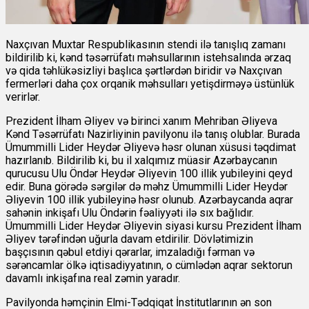
Naxçıvan Muxtar Respublikasının stendi ilə tanışlıq zamanı
bildirilib ki, kənd təsərrüfatı məhsullarının istehsalında ərzaq
və qida təhlükəsizliyi başlıca şərtlərdən biridir və Naxçıvan
fermerləri daha çox orqanik məhsulları yetişdirməyə üstünlük
verirlər.
Prezident İlham Əliyev və birinci xanım Mehriban Əliyeva
Kənd Təsərrüfatı Nazirliyinin pavilyonu ilə tanış olublar. Burada
Ümummilli Lider Heydər Əliyevə həsr olunan xüsusi təqdimat
hazırlanıb. Bildirilib ki, bu il xalqımız müasir Azərbaycanın
qurucusu Ulu Öndər Heydər Əliyevin 100 illik yubileyini qeyd
edir. Buna görədə sərgilər də məhz Ümummilli Lider Heydər
Əliyevin 100 illik yubileyinə həsr olunub. Azərbaycanda aqrar
sahənin inkişafı Ulu Öndərin fəaliyyəti ilə sıx bağlıdır.
Ümummilli Lider Heydər Əliyevin siyasi kursu Prezident İlham
Əliyev tərəfindən uğurla davam etdirilir. Dövlətimizin
başçısının qəbul etdiyi qərarlar, imzaladığı fərman və
sərəncamlar ölkə iqtisadiyyatının, o cümlədən aqrar sektorun
davamlı inkişafına real zəmin yaradır.
Pavilyonda həmçinin Elmi-Tədqiqat İnstitutlarının ən son