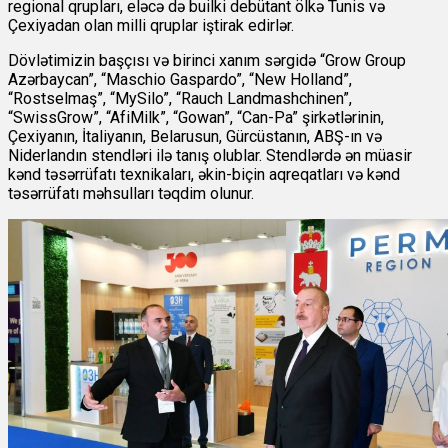
regional qrupları, eləcə də builki debütant ölkə Tunis və
Çexiyadan olan milli qruplar iştirak edirlər.
Dövlətimizin başçısı və birinci xanım sərgidə “Grow Group
Azərbaycan”, “Maschio Gaspardo”, “New Holland”,
“Rostselmaş”, “MySilo”, “Rauch Landmashchinen”,
“SwissGrow”, “AfiMilk”, “Gowan”, “Can-Pa” şirkətlərinin,
Çexiyanın, İtaliyanın, Belarusun, Gürcüstanın, ABŞ-ın və
Niderlandın stendləri ilə tanış olublar. Stendlərdə ən müasir
kənd təsərrüfatı texnikaları, əkin-biçin aqreqatları və kənd
təsərrüfatı məhsulları təqdim olunur.