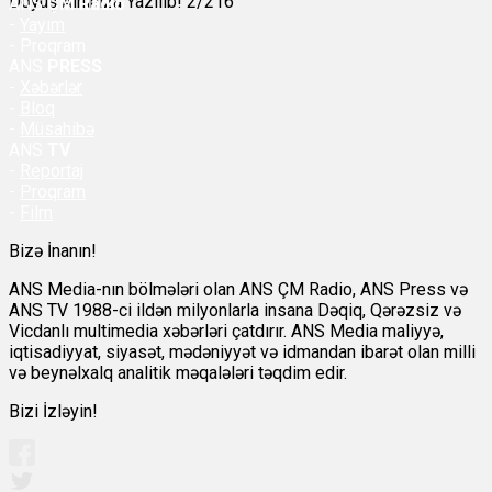
Döyüş Alnınıza Yazılıb! 2/216
ANS
ÇM Radio
-
Yayım
- Proqram
ANS
PRESS
-
Xəbərlər
-
Bloq
-
Müsahibə
ANS
TV
-
Reportaj
-
Proqram
-
Film
Bizə İnanın!
ANS Media-nın bölmələri olan ANS ÇM Radio, ANS Press və
ANS TV 1988-ci ildən milyonlarla insana Dəqiq, Qərəzsiz və
Vicdanlı multimedia xəbərləri çatdırır. ANS Media maliyyə,
iqtisadiyyat, siyasət, mədəniyyət və idmandan ibarət olan milli
və beynəlxalq analitik məqalələri təqdim edir.
Bizi İzləyin!